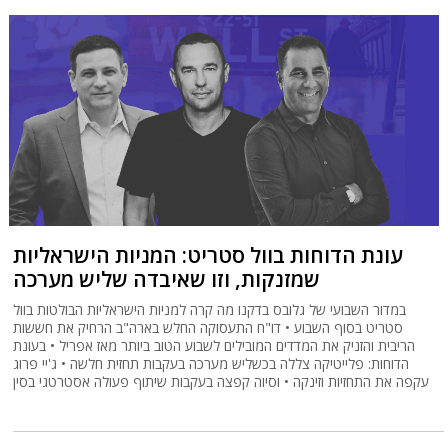
עונת הדוחות בוול סטריט: המניות הישראליות
שמזנקות, וזו שאיבדה שליש מערכה
במדור השבועי של גלובס בדקנו מה קרה למניות הישראליות הבולטות בוול
סטריט בסוף השבוע • דו"ח התעסוקה החלש בארה"ב הרחיק את חששות
הריבית והזניק את המדדים המובילים לשבוע הטוב ביותר מאז אפריל • בעונת
הדוחות: פלייטיקה צללה בכשליש מערכה בעקבות תחזית חלשה • ג'יי פרוג
עקפה את התחזיות וזינקה • וסיוה קפצה בעקבות שיתוף פעולה אסטרטגי בסין