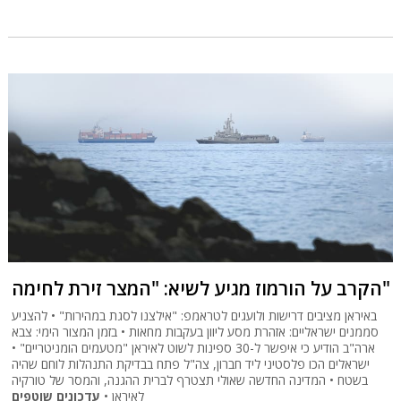
הקרב על הורמוז מגיע לשיא: "המצר זירת לחימה"
באיראן מציבים דרישות ולועגים לטראמפ: "אילצנו לסגת במהירות" • להצניע
סממנים ישראליים: אזהרת מסע ליוון בעקבות מחאות • בזמן המצור הימי: צבא
ארה"ב הודיע כי איפשר ל-30 ספינות לשוט לאיראן "מטעמים הומניטריים" •
ישראלים הכו פלסטיני ליד חברון, צה"ל פתח בבדיקת התנהלות לוחם שהיה
בשטח • המדינה החדשה שאולי תצטרף לברית ההגנה, והמסר של טורקיה
לאיראן •
עדכונים שוטפים