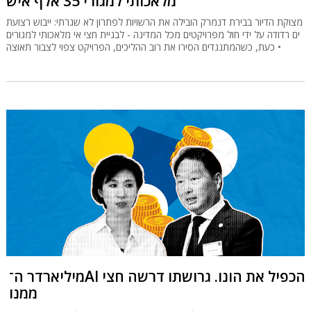
מלאכותי למגורי 35 אלף איש
מצוקת הדיור בבירת דנמרק הובילה את הרשויות לפתרון לא שגרתי: ייבוש רצועת
ים רדודה על ידי חול מפרויקטים מכל המדינה - לבניית חצי אי מלאכותי למגורים
• כעת, כשהמתנגדים הסירו את רוב ההליכים, הפרויקט צפוי לצבור תאוצה
מיליארדר ה־AI הכפיל את הונו. גרושתו דרשה חצי
ממנו