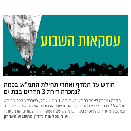
חודש על המדף ואחרי תחילת התמ"א: בכמה
נמכרה דירת 3 חדרים בבת ים?
הדירה נמכרה לאחר כחודש בשוק ב-1.7 מיליון שקל, כשברקע החל פרויקט
תמ"א 38 בבניין • לפי המתווכת, ההתחדשות העירונית העלתה את שווי הנכס,
ובמקביל מתחילים להופיע בעיר גם משקיעים ומשפרי דיור שמזהים הזדמנויות •
ועוד עסקאות נדל"ן מהשבוע האחרון