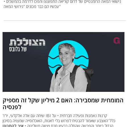
נישואי המאה הרומנטיים של דרום קוריאה התפוצצו והפכו לדרמה בהמשכים •
עכשיו הם כבר מכונים "גירושי המאה"
המומחית שמסבירה: האם 2 מיליון שקל זה מספיק
לפנסיה
שיחה עם אלה אלקלעי, יו"ר IBI קרנות נאמנות ופעילה חברתית • על
כלל־האצבע שאמור להבטיח לפרוש בלי דאגות, האוכלוסייה שמצויה בסיכון
הגדול ביותר והפרשה שהחלה ברעיון חכם ויצאה משליטה •
איך להתכונן