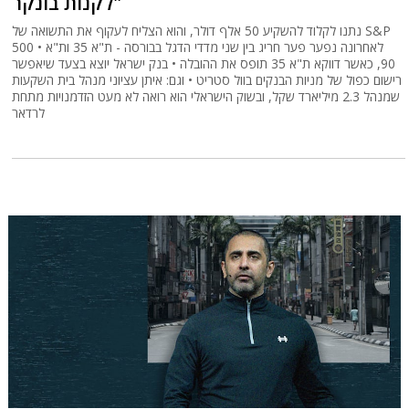
לקנות בונקר"
נתנו לקלוד להשקיע 50 אלף דולר, והוא הצליח לעקוף את התשואה של S&P
500 • לאחרונה נפער פער חריג בין שני מדדי הדגל בבורסה - ת"א 35 ות"א
90, כאשר דווקא ת"א 35 תופס את ההובלה • בנק ישראל יוצא בצעד שיאפשר
רישום כפול של מניות הבנקים בוול סטריט • וגם: איתן עציוני מנהל בית השקעות
שמנהל 2.3 מיליארד שקל, ובשוק הישראלי הוא רואה לא מעט הזדמנויות מתחת
לרדאר