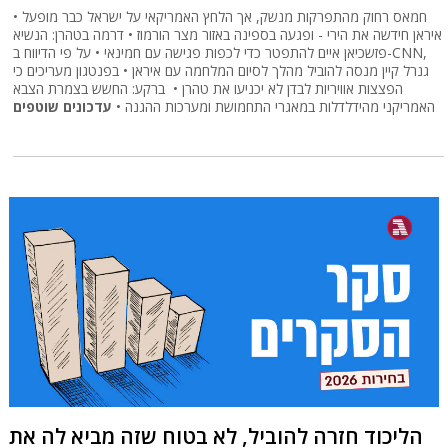
חמאס רחוק מהתפרקות מנשק, אך הלחץ האמריקאי על ישראל כבר מופעל •
איראן חידשה את הירי - ופגעה בספינה באזור מצר הורמוז • דרמה בטהרן: הנשיא
פזשכיאן איים להתפטר כדי לכפות פגישה עם חמינאי • על פי הדיווח ב-CNN,
גנרל קיין מנסה להוביל מהלך לסיום המלחמה עם איראן • בפנטגון מעריכים כי
הפצצות אוויריות לבדן לא יכניעו את טהרן • ברקע: החשש בצמרת הצבא
האמריקני מהידלדלות במאגרי התחמושת ומערכות ההגנה •
עדכונים שוטפים
הליכוד חזרה להוביל, לא בטוח שזה מביא לה את