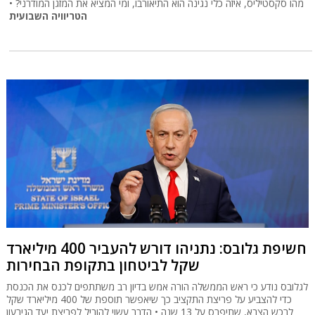
מהו סקסטיליס, איזה כלי נגינה הוא התיאורבו, ומי המציא את המזגן המודרני? •
הטריוויה השבועית
חשיפת גלובס: נתניהו דורש להעביר 400 מיליארד
שקל לביטחון בתקופת הבחירות
לגלובס נודע כי ראש הממשלה הורה אמש בדיון רב משתתפים לכנס את הכנסת
כדי להצביע על פריצת התקציב כך שיאפשר תוספת של 400 מיליארד שקל
לרכש הצבא, שתיפרס על 13 שנה • הדבר עשוי להוביל לפריצת יעד הגירעון