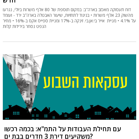
חדש
דוח תעסוקה מאכזב בארה"ב: במקום תוספת של 80 אלף משרות ביולי, נגרעו
מהשוק 23 אלף משרות • בניגוד לתחזיות, שיעור האבטלה בארה"ב ירד - ועומד
על 4.1% • מניית אייר בי.אן.בי. זינקה ב-17% ומניית ספייס אקס ב-16% • מחיר
הנפט נסחר בירידות קלות
עם תחילת העבודות על התמ"א: בכמה רכשו
משקיעים דירת 3 חדרים בבת ים?