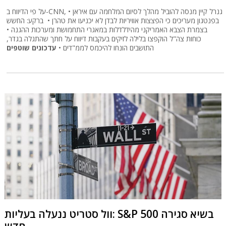
על פי הדיווח ב-CNN, גנרל קיין מנסה להוביל מהלך לסיום המלחמה עם איראן •
בפנטגון מעריכים כי הפצצות אוויריות לבדן לא יכניעו את טהרן • ברקע: החשש
בצמרת הצבא האמריקני מהידלדלות במאגרי התחמושת ומערכות ההגנה •
כוחות צה"ל הוקפצו בלילה לזיקים בעקבות דיווח על חתך שהתגלה בגדר,
התושבים הונחו להיכמס לממ"דים •
עדכונים שוטפים
וול סטריט ננעלה בעליות: S&P 500 בשיא סגירה