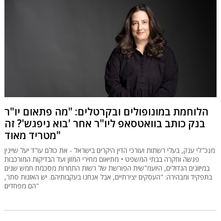
הלוחמת במונופולים ובקרטלים: "מה פתאום יו"ר
בנק כותב בוואטסאפ ליו"ר אחר 'בוא ניפגש'? זה
מטריד מאוד"
מנכ"לי ענק, בעלי רשתות ועורכי הדין היקרים בישראל - את כולם עו"ד יעל שיינין
פגשה וחקרה בבתי המשפט • מתיאום מחירי המזון ועד הבדיקות המורכבות
במיזוגים הגדולים, היועמ"שית הפורשת של רשות התחרות מסכמת חמש שנים
בתפקיד ומבהירה: "העסקים יצירתיים, אבל אנחנו בעקבותיהם. יש האזנות סתר,
הם מפחדים"