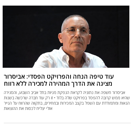
עוד טיפה הנחה והפרויקט הפסדי: אביסרור
מציגה את הדרך המהירה למכירה ללא רווח
אביסרור חשפה את נתוניה לקראת הנפקת מניות בתל אביב השבוע, והסגירה
שהיא ממש קרובה להפסד בפרויקט שלה בלוד • זו רק עוד חברה שרכשה בשנות
הגאות ומתמודדת עם השפל בקצב המכירות ובמחירים, בתקווה שהרווח על הנייר
אולי יצליח לכסות את ההוצאות