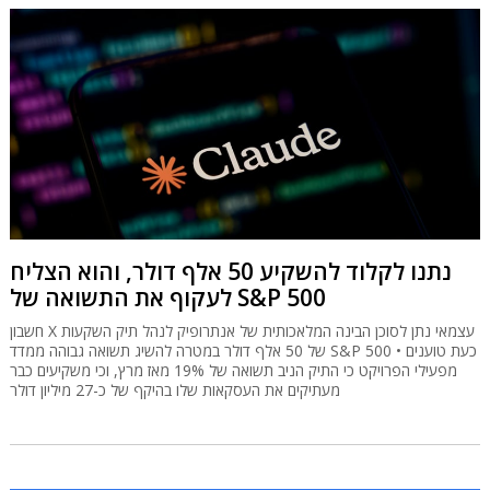
נתנו לקלוד להשקיע 50 אלף דולר, והוא הצליח
לעקוף את התשואה של S&P 500
חשבון X עצמאי נתן לסוכן הבינה המלאכותית של אנתרופיק לנהל תיק השקעות
של 50 אלף דולר במטרה להשיג תשואה גבוהה ממדד S&P 500 • כעת טוענים
מפעילי הפרויקט כי התיק הניב תשואה של 19% מאז מרץ, וכי משקיעים כבר
מעתיקים את העסקאות שלו בהיקף של כ-27 מיליון דולר