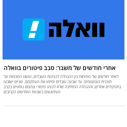
אחרי חודשים של משבר: סבב פיטורים בוואלה
לאחר חודשים של מתיחות בין ההנהלה לנציגות העובדים, הושגו הסכמות על
תוכנית הצמצומים: עד שבעה עובדים יסיימו את העסקתם, שניים ישובצו
בתפקידים אחרים, וההנהלה התחייבה שלא לבצע פיטורי צמצום נוספים בקרב
העיתונאים בשבעת החודשים הקרובים