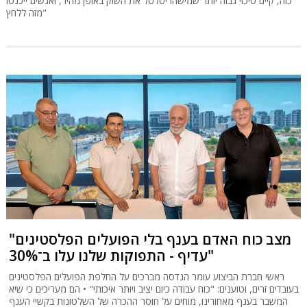
כזה, קיים סיכוי גבוה יותר שמישהו יטלטל את השוק באופן מהיר, ואנשים ייכנסו
מזה ללחץ"
"מצב כוח האדם בענף בלי הפועלים הפלסטינים
עדיף - התפוקות שלנו עלו ב־30%"
ראשי חברת הביצוע עומר הנדסה מברכים על החלפת הפועלים הפלסטינים
בעובדים זרים, וטוענים: "כוח עבודה כיום יציב ויותר איכותי" • הם מעריכים כי שיא
המשבר בענף מאחורינו, מוחים על חוסר ההכרה של השלטונות בקשיי הענף