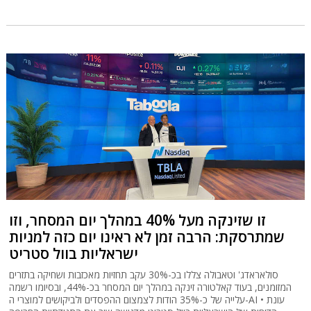
זו שזינקה מעל 40% במהלך יום המסחר, וזו
שמתרסקת: הרבה זמן לא ראינו יום כזה למניות
ישראליות בוול סטריט
סולאראדג' וטאבולה צללו בכ-30% עקב תחזיות מאכזבות ושחיקה בתזרים
המזומנים, בעוד קאלטורה זינקה במהלך יום המסחר בכ-44%, ובסיומו רשמה
עלייה של כ-35% הודות לצמצום ההפסדים ולביקושים למוצרי ה-AI • עונת