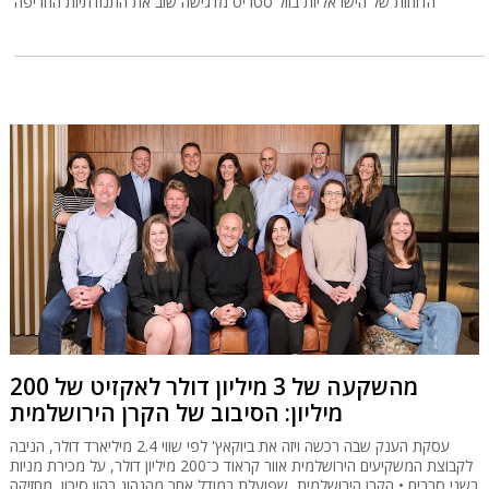
הדוחות של הישראליות בוול סטריט מדגישה שוב את התנודתיות החריפה
מהשקעה של 3 מיליון דולר לאקזיט של 200
מיליון: הסיבוב של הקרן הירושלמית
עסקת הענק שבה רכשה ויזה את ביוקאץ' לפי שווי 2.4 מיליארד דולר, הניבה
לקבוצת המשקיעים הירושלמית אוור קראוד כ־200 מיליון דולר, על מכירת מניות
בשני סבבים • הקרן הירושלמית, שפועלת במודל אחר מהנהוג בהון סיכון, מחזיקה