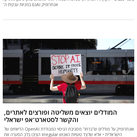
גם במניות ענקית ה־AI אנתרופיק
המודלים יוצאים משליטה ופורצים לאתרים,
והקשר לסטארט־אפ ישראלי
הדיווחים של OpenAI ואנתרופיק על מודלים ש"ברחו" מסביבת הניסוי המבודדת
הציבו בלב הסערה את Irregular הישראלית • אלא שלצד טעויות האנוש