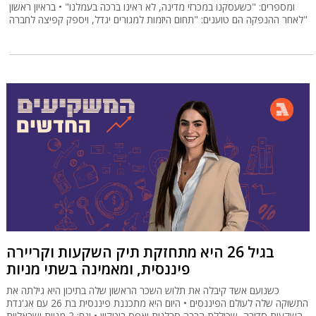
ומספרים: "כשעסקנו במכרזי מדינה, לא ראינו ברכה בעמלנו" • בראיון ראשון
לאחר ההנפקה הם טוענים: "תחום היזמות למגורים יגדל, ויספק קפיצה לחברה"
בגיל 26 היא מתחזקת תיק השקעות וקריירה
פיננסית, ומאמינה בשתי מניות
כשנועם אשד קיבלה את תלוש השכר הראשון שלה בתיכון היא גילתה את
התשוקה שלה לעולם הפיננסים • היום היא מתכננת פיננסית בת 26 עם אג'נדת
השקעות סדורה, שכוללת הרבה סבלנות ואפס ביטקוין • וגם: 2 מניות ישראליות