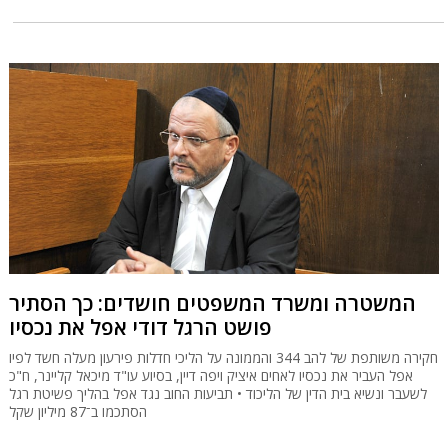
המשטרה ומשרד המשפטים חושדים: כך הסתיר
פושט הרגל דודי אפל את נכסיו
חקירה משותפת של להב 344 והממונה על הליכי חדלות פירעון מעלה חשד לפיו
אפל העביר את נכסיו לאחים איציק ויפה דיין, בסיוע עו"ד מיכאל קליינר, ח"כ
לשעבר ונשיא בית הדין של הליכוד • תביעות החוב נגד אפל בהליך פשיטת רגל
הסתכמו ב־87 מיליון שקל