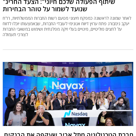
"שיתוף הפעולה שלכם חיוני": הצעד החריג
שנועד לשמור על טוהר הבחירות
לאחר שמונה לראשונה כמפקח חיצוני מטעם רשות החברות הממשלתיות, רו"ח
יעקב גינזבורג פתח ערוץ דיווח אנונימי לעובדי החברות, שבאמצעותו יוכלו לדווח
על לחצים פוליטיים, מינויים בעלי זיקה מפלגתית ושימוש במשאבי החברות
לצורכי תעמולה
חברת הטכנולוגיה מתל אביב שעקפה את הבנקים