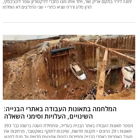
ימונה ליו"ר במקום אריק שור, ויחד איתו מונו כחברי דירקטוריון עופר לינצ'בסקי,
דורון סלע ורו"ח שגיא כדורי • שני הדח"צים לא הוחלפו
המלחמה בתאונות העבודה באתרי הבנייה:
השינויים, העלויות וסימני השאלה
מספר תאונות העבודה באתר הבנייה בעלייה, ומתחילת השנה נרשמו כבר 393
תאונות ו־29 הרוגים • תקנות חדשות, שייכנסו לתוקף באוקטובר, מרחיבות את
מעגל האחריות באתרי הבנייה ומחייבות נקיטת אמצעים חדשים על מנת למנוע