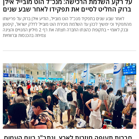
על רקע השלמת הרכישה: מנכ"ל הוט מובייל אילן
ברוק החליט לסיים את תפקידו לאחר שבע שנים
לאחר שבע שנים בתפקיד מנכ"ל הוט מובייל, הודיע אילן ברוק על פרישתו
מהתפקיד וכי ימשיך לכהן עד השלמת מכירת הוט מובייל לדלק ישראל, קיסטון
ובנק לאומי • בתקופת כהונתו החברה חצתה את רף 2 מיליון המנויים והציגה
צמיחה בהכנסות וברווחיות
חברות תעופה חוזרות לארץ, ונתב"ג ביום העמוס