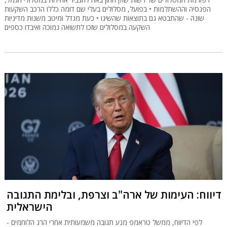
הפנסיה וההשתלמות • בפועל, מסלולים בעלי שם דומה כללו הרכב השקעות
שונה - שהתבטא גם בתוצאות שהשיגו • כעת מגדל ומיטב משנות מדיניות
השקעה במסלולים שזכו לתשואה נמוכה ואיבדו כספים
דיווח: העימות של ארה"ב וצרפת, ובלימת התגובה
הישראלית
לפי הדיווח, ממשל טראמפ מנע תגובה משמעותית אחרי הרג הלוחמים -