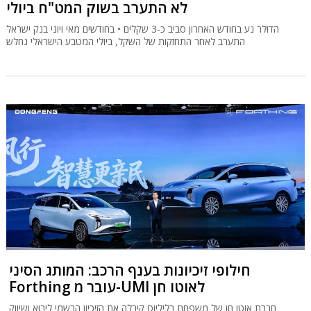
לא התערב בשוק המט"ח ביולי
הדולר נע בחודש האחרון סביב כ-3 שקלים • בחודשים מאי ויוני בנק ישראל
התערב לאחר התחזקות של השקל, ביולי המטבע הישראלי נחלש
חילופי זיכיונות בענף הרכב: המותג הסיני
Forthing עובר מ-UMI לאוטו חן
חברת אוטו חן של משפחת בליליוס קיבלה את הזיכיון הרשמי ליבוא ושיווק