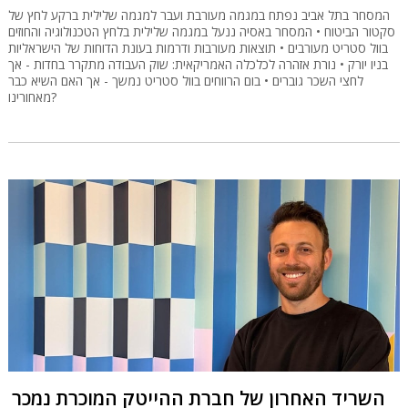
המסחר בתל אביב נפתח במגמה מעורבת ועבר למגמה שלילית ברקע לחץ של
סקטור הביטוח • המסחר באסיה ננעל במגמה שלילית בלחץ הטכנולוגיה והחוזים
בוול סטריט מעורבים • תוצאות מעורבות ודרמות בעונת הדוחות של הישראליות
בניו יורק • נורת אזהרה לכלכלה האמריקאית: שוק העבודה מתקרר בחדות - אך
לחצי השכר גוברים • בום הרווחים בוול סטריט נמשך - אך האם השיא כבר
מאחורינו?
השריד האחרון של חברת ההייטק המוכרת נמכר