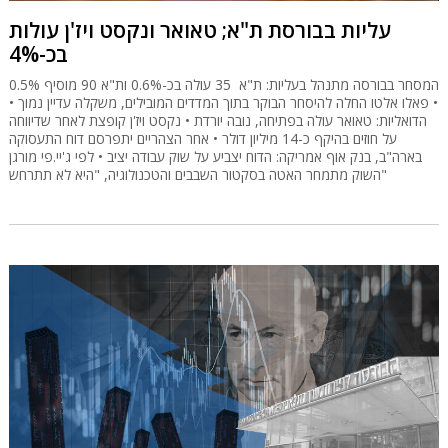
עליות בבורסת ת"א; טאואר ונקסט ויז'ן עולות
בכ-4%
המסחר בבורסה מתנהל בעליות: ת"א 35 עולה בכ-0.6% ות"א 90 מוסיף 0.5%
• פאלו אלטו החלה להיסחר הבוקר בתוך המדדים המובילים, משקלה עדיין נמוך •
הדואליות: טאואר עולה בפתיחה, נובה יורדת • נקסט ויז'ן קופצת לאחר שדיווחה
על חוזים בהיקף כ-14 מיליון דולר • אחר הצהריים יתפרסם דוח התעסוקה
בארה"ב, בנק אוף אמריקה: הדוח יצביע על שוק עבודה יציב • לפי ג'יי.פי מורגן
השוק מתמחר האטה בסקטור השבבים והטכנולוגיה, "היא לא תתרחש"