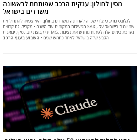
מסין לחולון: ענקית הרכב שפותחת לראשונה
משרדים בישראל
לגלובס נודע כי צ'רי שכרה לאחרונה משרדים בחולון, והיא צפויה להתחיל את
הפעילות המקומית עוד השנה • מקביל, גם קבוצת SAIC, שמיוצגת בישראל על
ידי קבוצת לובינסקי, יבואנית MG, נערכת בימים אלה לפתוח מחדש את נציגות
הקבע שלה בישראל לאחר כחמש שנים •
השבוע בענף הרכב