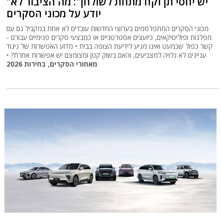
"יש יחסי תן וקח מתחת לשולחן": מה הציבור לא
יודע על מכוני הסקרים
מכוני הסקרים המתפרסמים בערוצי החדשות עובדים לא אחת במקביל גם עם
מפלגות ופוליטיקאים, כיועצים אסטרטגיים או כמבצעי סקרים פנימיים עבורם -
קשר כפול שכמעט ואינו מגיע לידיעת הצופה בבית • מדוע האפשרות של ניגוד
עניינים לא גלויה למצביעים, והאם בשוק קטן ומצומצם יש אפשרות אחרת? •
מאחורי הסקרים, בחירות 2026