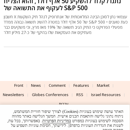
נתנו לקלוד להשקיע 50 אלף דולר, והוא הצליח
לעקוף את התשואה של S&P 500
חשבון X עצמאי נתן לסוכן הבינה המלאכותית של אנתרופיק לנהל תיק השקעות
של 50 אלף דולר במטרה להשיג תשואה גבוהה ממדד S&P 500 • כעת טוענים
מפעילי הפרויקט כי התיק הניב תשואה של 19% מאז מרץ, וכי משקיעים כבר
מעתיקים את העסקאות שלו בהיקף של כ-27 מיליון דולר
Front
News
Comment
Features
Market
Newsletters
Globes Conferences
RSS
Israel Resources
עברית
האתר עושה שימוש בעוגיות (Cookies) לצורך שיפור חוויית המשתמש,
Advertising
Terms of Use
Privacy Policy
About
Support
ניתוח נתוני גלישה והתאמת תכנים אישית. המשך הגלישה באתר מהווה
הסכמה לשימוש בעוגיות כמפורט
במדיניות הפרטיות
. באפשרותך, בכל עת,
לשנות את הגדרות העוגיות בדפדפן. לידיעתך, חסימת עוגיות תשפיע על
Powered by
UI & Design By