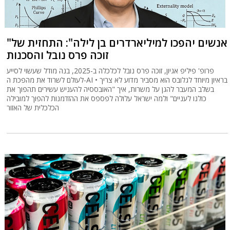
"אנשים יהפכו למיליארדרים בן לילה": התחזית של
זוכה פרס נובל והסכנות
פרופ' פיליפ אגיון, זוכה פרס נובל לכלכלה ב-2025, בנה מודל שעשוי לסייע
לעולם לשרוד את מהפכת ה-AI • בראיון מיוחד לגלובס הוא מסביר מדוע לא צריך
בשלב המעבר להגן על משרות, איך "האובססיה להעניש עשירים תהפוך את
כולנו לעניים" ולמה ישראל עלולה לפספס את ההזדמנות להפוך למובילה
הכלכלית של האזור