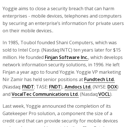
Yoggie aims to close a security breach that can harm
enterprises - mobile devices, telephones and computers
by securing an enterprise’s information for private users
on their mobile devices..
In 1985, Toubol founded Shani Computers, which was
sold to Intel Corp. (Nasdaq:INTC) ten years later for $15
million. He founded
Finjan Software Inc.
, which develops
network information security solutions, in 1996. He left
Finjan a year ago to found Yoggie. Yoggie VP marketing
Nir Zamir has held senior positions at
Fundtech Ltd.
(Nasdaq:
FNDT
; TASE:
FNDT
),
Amdocs Ltd.
(NYSE:
DOX
)
and
VocalTec Communications Ltd.
(Nasdaq:
VOCL
).
Last week, Yoggie announced the completion of its
Gatekeeper Pro solution, a component the size of a
credit card that can provide security for mobile devices