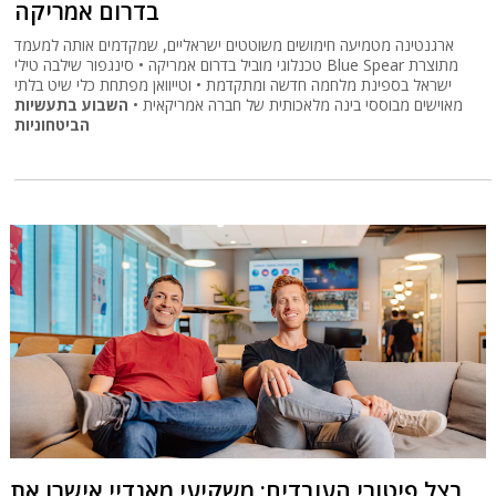
בדרום אמריקה
ארגנטינה מטמיעה חימושים משוטטים ישראליים, שמקדמים אותה למעמד
טכנלוגי מוביל בדרום אמריקה • סינגפור שילבה טילי Blue Spear מתוצרת
ישראל בספינת מלחמה חדשה ומתקדמת • וטייוואן מפתחת כלי שיט בלתי
מאוישים מבוססי בינה מלאכותית של חברה אמריקאית •
השבוע בתעשיות
הביטחוניות
בצל פיטורי העובדים: משקיעי מאנדיי אישרו את