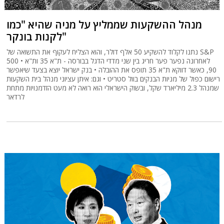
מנהל ההשקעות שממליץ על מניה שהיא "כמו
לקנות בונקר"
נתנו לקלוד להשקיע 50 אלף דולר, והוא הצליח לעקוף את התשואה של S&P
500 • לאחרונה נפער פער חריג בין שני מדדי הדגל בבורסה - ת"א 35 ות"א
90, כאשר דווקא ת"א 35 תופס את ההובלה • בנק ישראל יוצא בצעד שיאפשר
רישום כפול של מניות הבנקים בוול סטריט • וגם: איתן עציוני מנהל בית השקעות
שמנהל 2.3 מיליארד שקל, ובשוק הישראלי הוא רואה לא מעט הזדמנויות מתחת
לרדאר