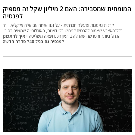
המומחית שמסבירה: האם 2 מיליון שקל זה מספיק
לפנסיה
שיחה עם אלה אלקלעי, יו"ר IBI קרנות נאמנות ופעילה חברתית • על
כלל־האצבע שאמור להבטיח לפרוש בלי דאגות, האוכלוסייה שמצויה בסיכון
הגדול ביותר והפרשה שהחלה ברעיון חכם ויצאה משליטה •
איך להתכונן
לפנסיה גם בגיל 40? סדרה חדשה