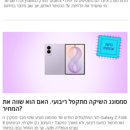
מדוע נוצרו, וכיצד הם משפיעים עד ימינו • והשבוע: החרק המושמץ זכה לשם של
מי שישרוד את הלחיצה על הכפתור האדום, אך שוב מדובר במיתוס
סמסונג השיקה מתקפל ריבועי. האם הוא שווה את
המחיר?
דור המתקפלים החדש של סמסונג מציע שינוי מבני מסקרן: ה–Galaxy Z Fold
8 הוא מכשיר כמעט ריבועי, ולא מאורך כמקובל • העיצוב נקי ויוקרתי, הביצועים
טובים והסוללה חזקה, אך תג המחיר גבוה במיוחד