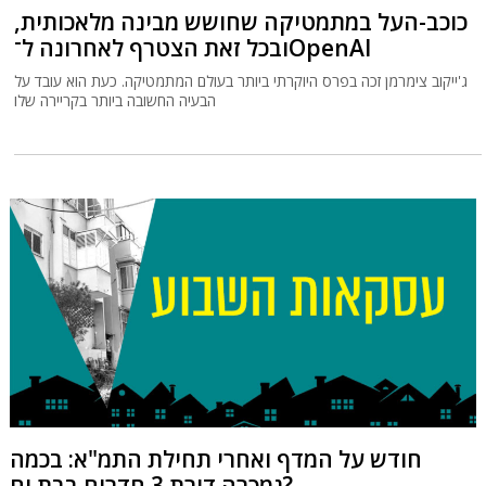
כוכב-העל במתמטיקה שחושש מבינה מלאכותית,
ובכל זאת הצטרף לאחרונה ל־OpenAI
ג'ייקוב צימרמן זכה בפרס היוקרתי ביותר בעולם המתמטיקה. כעת הוא עובד על
הבעיה החשובה ביותר בקריירה שלו
חודש על המדף ואחרי תחילת התמ"א: בכמה
נמכרה דירת 3 חדרים בבת ים?