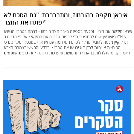
איראן תקפה בהורמוז, ומתרברבת: "גם הסכם לא
יפתח את המצר"
איראן חידשה את הירי - ופגעה בספינה באזור מצר הורמוז • דרמה בטהרן: הנשיא
פזשכיאן איים להתפטר כדי לכפות פגישה עם חמינאי • על פי הדיווח ב-CNN,
גנרל קיין מנסה להוביל מהלך לסיום המלחמה עם איראן • בפנטגון מעריכים כי
הפצצות אוויריות לבדן לא יכניעו את טהרן • ברקע: החשש בצמרת הצבא
האמריקני מהידלדלות במאגרי התחמושת ומערכות ההגנה •
עדכונים שוטפים