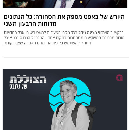
היורש של באפט מספק את הסחורה: כל הנתונים
מדוחות הרבעון השני
ברקשייר האת׳ווי מציגה גידול בכל מגזרי הפעילות למעט ביטוח. אבל החדשות
טובות מבחינת המשקיעים מסתתרות במקום אחר - המנכ״ל הנכנס גרג אייבל
מתחיל להשתמש בקופת המזומנים האדירה שצבר קודמו