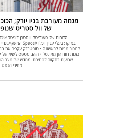
מגמה מעורבת בניו יורק; הכוכ
של וול סטריט שנופ
הדוחות של סאנדיסק וווסטרן דיגיטל איכז
המשקיעים • מניית SpaceX במוקד: בע
למכור מניות לראשונה • סופטבנק עקפה את התח
בזכות רווח הון מאינטל • הזהב מטפס לשיא של 
שבועות בתקווה לפתיחתו מחדש של מצר הורמ
מחירי הנפט יצ