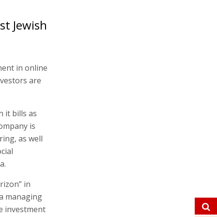
rst Jewish
ment in online
nvestors are
t bills as
company is
ing, as well
cial
a.
rizon” in
iza managing
he investment