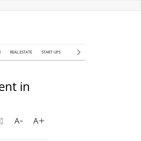
H
REAL ESTATE
START UPS
ent in