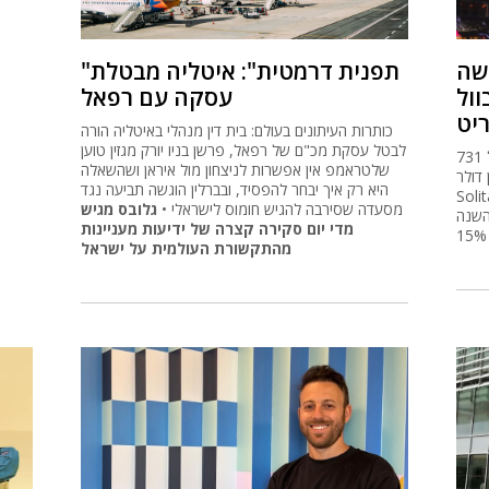
שה
"תפנית דרמטית": איטליה מבטלת
ול
עסקה עם רפאל
יט
כותרות העיתונים בעולם: בית דין מנהלי באיטליה הורה
לבטל עסקת מכ"ם של רפאל, פרשן בניו יורק מגזין טוען
חברת הגיימינג הישראלית רשמה הכנסות של 731
שלטראמפ אין אפשרות לניצחון מול איראן ושהשאלה
48 מיליון דולר • Disney
היא רק איך יבחר להפסיד, ובברלין הוגשה תביעה נגד
מוח במהירות, אך מספר
מסעדה שסירבה להגיש חומוס לישראלי •
גלובס מגיש
השנה
מדי יום סקירה קצרה של ידיעות מעניינות
מהתקשורת העולמית על ישראל