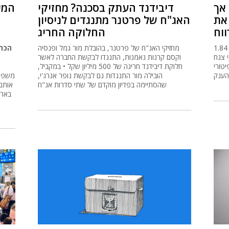
אך
דיבידנד העתק בסכנה? מחזיקי
 את
האג"ח של פרטנר מתנגדים לניסיון
וח
החלוקה החריג
חברת אמדוקס דיווחה הלילה על רווח רבעוני של 1.84
מחזיקי האג"ח של פרטנר, בהובלת מור גמל ופנסיה
הכתב
 צנח
וקסם קרנות נאמנות, התנגדו לבקשת החברה לאשר
יטורי
חלוקת דיבידנד חריגה של 500 מיליון שקל • במקביל,
ענק
הובילה מור התנגדות גם לבקשת נופר אנרג'י,
משפחת
שהסתיימה בפדיון מוקדם של שתי סדרות אג"ח
בארס