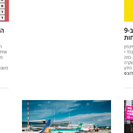
כמה אנשים בישראל מחזיקים ב-9
הכ
ינמץ
ר
ה? •
אחיד
קל בחודש. כמה
מס
שקרה
הידע
משנות
לובס