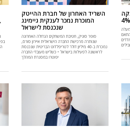
נקה
השריד האחרון של חברת ההייטק
המוכרת נמכר לענקית גיימינג
שנכנסת לישראל
י ומעלה
התאם
סופר סוניק, חטיבת המשחקים הגדולה האחרונה
ג
דדים
שנותרה מרכישת החברה הישראלית איירון סורס,
בפס
ילים
נמכרת ב-40 מיליון דולר לטריפלדוט הבריטית שנכנסת
הז
לראשונה לפעילות בישראל • כשליש מעובדי החברה
יפוטרו במסגרת המהלך