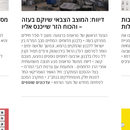
בות
דיווח: המוצב הצבאי שיוקם בעזה
מסי
לות
– והכוח הזר שייכנס אליו
בו את
הצעד הראשון של טראמפ ברצועה: מוצב ל-150 חיילים
לג
לי עניין יוכלו
ממרוקו בעזה • בלבנון מדווחים: הסתיים סבב המו"מ בין
והיא
זיות
ישראל ללבנון שהתקיים ברומא, ונמשך שלושה ימים •
שבעה
הותר לפרסום: רס"ן הראל בירנשטוק ורס"ם תמיר וקנין
וז •
ז"ל נפלו בלבנון; ארבעה לוחמים נוספים נפצעו, מצבם
לפ
יבים
קשה • דיווח: ממשל טראמפ מנע תגובה משמעותית
אחרי הרג הלוחמים - והתעמת עם צרפת לגבי המו"מ •
בצל ההסכם המתקרב: חיל האוויר האמריקאי החל
לפנות חלק מהמתדלקים בנתב"ג • מתקרב הסכם
לפתיחה מחדש של מצר הורמוז •
עדכונים שוטפים