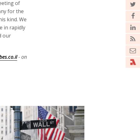
eeting of
any for the
his kind. We
 in rapidly
d our
es.co.il
- on