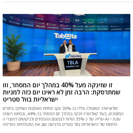
זו שזינקה מעל 40% במהלך יום המסחר, וזו
שמתרסקת: הרבה זמן לא ראינו יום כזה למניות
ישראליות בוול סטריט
סולאראדג' וטאבולה צללו בכ-30% עקב תחזיות מאכזבות ושחיקה בתזרים
המזומנים, בעוד קאלטורה זינקה במהלך יום המסחר בכ-44%, ובסיומו רשמה
עלייה של כ-35% הודות לצמצום ההפסדים ולביקושים למוצרי ה-AI • עונת
הדוחות של הישראליות בוול סטריט מדגישה שוב את התנודתיות החריפה