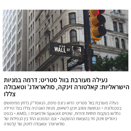
נעילה מעורבת בוול סטריט; דרמה במניות
הישראליות: קאלטורה זינקה, סולאראדג' וטאבולה
צללו
נעילה מעורבת בוול סטריט: הדאו ג'ונס טיפס, הנאסד"ק נלחץ ממימושים
בטכנולוגיה • הנחושת והזהב זינקו לשיאים, מניות האנרגיה צללו בצל הירידה
בנפט • AMD, אלפאבית ו-SpaceX נחלשו בעקבות תחזיות זהירות, שינויים
ניהוליים וזינוק חד בהוצאות ההשקעה • וגם: המפגש החד בין הנפילות של
סולאראדג' וטאבולה לזינוק של קלטורה