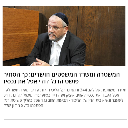
המשטרה ומשרד המשפטים חושדים: כך הסתיר
פושט הרגל דודי אפל את נכסיו
חקירה משותפת של להב 344 והממונה על הליכי חדלות פירעון מעלה חשד לפיו
אפל העביר את נכסיו לאחים איציק ויפה דיין, בסיוע עו"ד מיכאל קליינר, ח"כ
לשעבר ונשיא בית הדין של הליכוד • תביעות החוב נגד אפל בהליך פשיטת רגל
הסתכמו ב־87 מיליון שקל