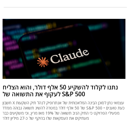
נתנו לקלוד להשקיע 50 אלף דולר, והוא הצליח
לעקוף את התשואה של S&P 500
חשבון X עצמאי נתן לסוכן הבינה המלאכותית של אנתרופיק לנהל תיק השקעות
של 50 אלף דולר במטרה להשיג תשואה גבוהה ממדד S&P 500 • כעת טוענים
מפעילי הפרויקט כי התיק הניב תשואה של 19% מאז מרץ, וכי משקיעים כבר
מעתיקים את העסקאות שלו בהיקף של כ-27 מיליון דולר