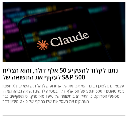
נתנו לקלוד להשקיע 50 אלף דולר, והוא הצליח
לעקוף את התשואה של S&P 500
חשבון X עצמאי נתן לסוכן הבינה המלאכותית של אנתרופיק לנהל תיק השקעות
של 50 אלף דולר במטרה להשיג תשואה גבוהה ממדד S&P 500 • כעת טוענים
מפעילי הפרויקט כי התיק הניב תשואה של 19% מאז מרץ, וכי משקיעים כבר
מעתיקים את העסקאות שלו בהיקף של כ-27 מיליון דולר