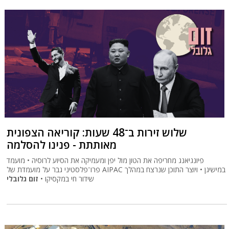
שלוש זירות ב־48 שעות: קוריאה הצפונית
מאותתת - פנינו להסלמה
פיונגיאנג מחריפה את הטון מול יפן ומעמיקה את הסיוע לרוסיה • מועמד
פרו־פלסטיני גבר על מועמדת של AIPAC במישיגן • ויוצר התוכן שנרצח במהלך
שידור חי במקסיקו •
זום גלובלי