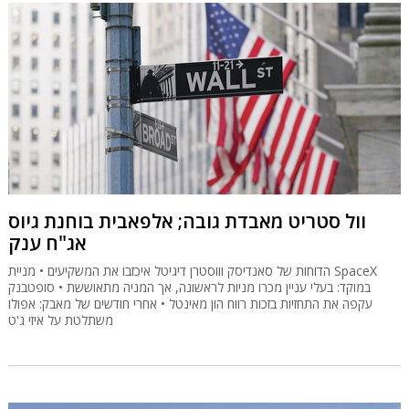
וול סטריט מאבדת גובה; אלפאבית בוחנת גיוס
אג"ח ענק
הדוחות של סאנדיסק וווסטרן דיגיטל איכזבו את המשקיעים • מניית SpaceX
במוקד: בעלי עניין מכרו מניות לראשונה, אך המניה מתאוששת • סופטבנק
עקפה את התחזיות בזכות רווח הון מאינטל • אחרי חודשים של מאבק: אפולו
משתלטת על איזי ג'ט