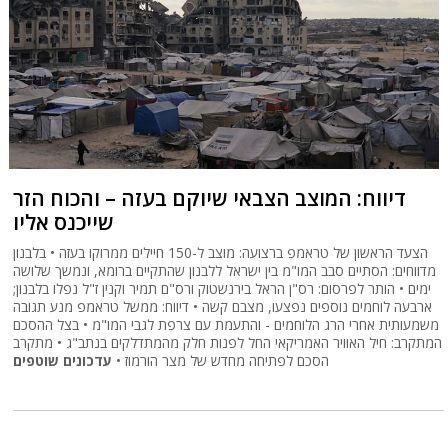
דיווח: המוצב הצבאי שיוקם בעזה – והכוח הזר
שייכנס אליו
הצעד הראשון של טראמפ ברצועה: מוצב ל-150 חיילים ממרוקו בעזה • בלבנון
מדווחים: הסתיים סבב המו"מ בין ישראל ללבנון שהתקיים ברומא, ונמשך שלושה
ימים • הותר לפרסום: רס"ן הראל בירנשטוק ורס"ם תמיר וקנין ז"ל נפלו בלבנון;
ארבעה לוחמים נוספים נפצעו, מצבם קשה • דיווח: ממשל טראמפ מנע תגובה
משמעותית אחרי הרג הלוחמים - והתעמת עם צרפת לגבי המו"מ • בצל ההסכם
המתקרב: חיל האוויר האמריקאי החל לפנות חלק מהמתדלקים בנתב"ג • מתקרב
הסכם לפתיחה מחדש של מצר הורמוז •
עדכונים שוטפים