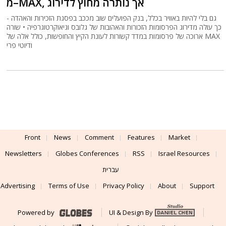
מ–MAX, אך נותרה מחוץ לדירוג
גם בלי להיות באוויר בכלל, בנק הפועלים שוב מככב בפסגת הזכירות והאהדה -
כך עולה מדירוג הפרסומות הזכורות והאהובות של גלובס וגיאוקרטוגרפיה • שורה
ארוכה של פרסומות במדד קשורות לעונת הקיץ והחופשות, כולל אלה של MAX
ודיוטי פרי
Front
News
Comment
Features
Market
Newsletters
Globes Conferences
RSS
Israel Resources
עברית
Advertising
Terms of Use
Privacy Policy
About
Support
Powered by
UI & Design By