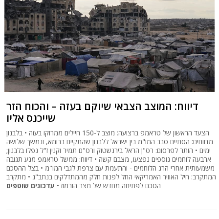
דיווח: המוצב הצבאי שיוקם בעזה – והכוח הזר
שייכנס אליו
הצעד הראשון של טראמפ ברצועה: מוצב ל-150 חיילים ממרוקו בעזה • בלבנון
מדווחים: הסתיים סבב המו"מ בין ישראל ללבנון שהתקיים ברומא, ונמשך שלושה
ימים • הותר לפרסום: רס"ן הראל בירנשטוק ורס"ם תמיר וקנין ז"ל נפלו בלבנון;
ארבעה לוחמים נוספים נפצעו, מצבם קשה • דיווח: ממשל טראמפ מנע תגובה
משמעותית אחרי הרג הלוחמים - והתעמת עם צרפת לגבי המו"מ • בצל ההסכם
המתקרב: חיל האוויר האמריקאי החל לפנות חלק מהמתדלקים בנתב"ג • מתקרב
הסכם לפתיחה מחדש של מצר הורמוז •
עדכונים שוטפים