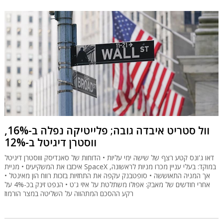
וול סטריט איבדה גובה; פלייטיקה נפלה ב-16%,
ווסטרן דיגיטל ב-12%
דאו ג'ונס קטע רצף של שישה ימי עליות • הדוחות של סאנדיסק וווסטרן דיגיטל
איכזבו את המשקיעים • מניית SpaceX במוקד: בעלי עניין מכרו מניות לראשונה,
אך המניה התאוששה • סופטבנק עקפה את התחזיות בזכות רווח הון מאינטל •
אחרי חודשים של מאבק: אפולו משתלטת על איזי ג'ט • הנפט זינק בכ-4% על
רקע ההסכם המתהווה על השליטה במצר הורמוז