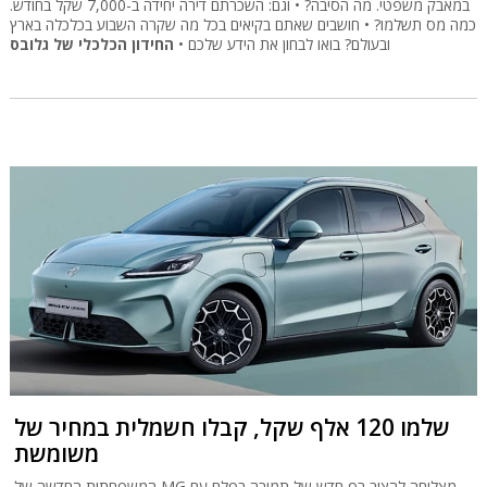
במאבק משפטי. מה הסיבה? • וגם: השכרתם דירה יחידה ב-7,000 שקל בחודש.
כמה מס תשלמו? • חושבים שאתם בקיאים בכל מה שקרה השבוע בכלכלה בארץ
ובעולם? בואו לבחון את הידע שלכם •
החידון הכלכלי של גלובס
שלמו 120 אלף שקל, קבלו חשמלית במחיר של
משומשת
המשפחתית החדשה של MG מצליחה להציב רף חדש של תמורה בפלח עם