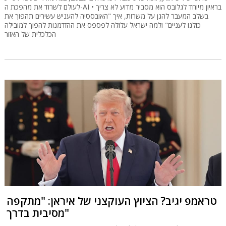
לעולם לשרוד את מהפכת ה-AI • בראיון מיוחד לגלובס הוא מסביר מדוע לא צריך
בשלב המעבר להגן על משרות, איך "האובססיה להעניש עשירים תהפוך את
כולנו לעניים" ולמה ישראל עלולה לפספס את ההזדמנות להפוך למובילה
הכלכלית של האזור
טראמפ יגיב? הציוץ העוקצני של איראן: "מתקפה
מסיבית בדרך"