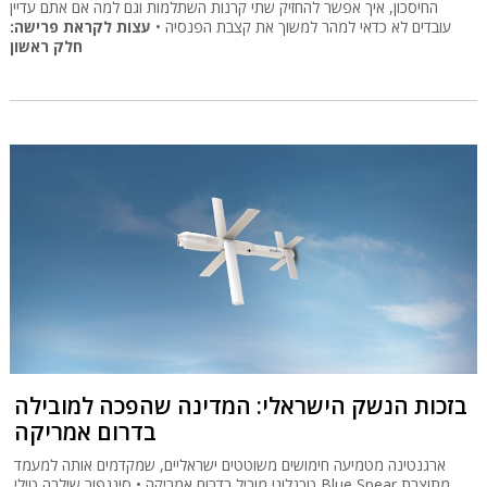
החיסכון, איך אפשר להחזיק שתי קרנות השתלמות וגם למה אם אתם עדיין
עובדים לא כדאי למהר למשוך את קצבת הפנסיה •
עצות לקראת פרישה:
חלק ראשון
בזכות הנשק הישראלי: המדינה שהפכה למובילה
בדרום אמריקה
ארגנטינה מטמיעה חימושים משוטטים ישראליים, שמקדמים אותה למעמד
טכנלוגי מוביל בדרום אמריקה • סינגפור שילבה טילי Blue Spear מתוצרת