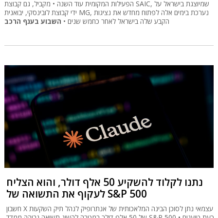
הפעילות המקומית עוד השנה • מקביל, גם קבוצת SAIC, שמיוצגת בישראל על
ידי קבוצת לובינסקי, יבואנית MG, נערכת בימים אלה לפתוח מחדש את נציגות
הקבע שלה בישראל לאחר כחמש שנים •
השבוע בענף הרכב
נתנו לקלוד להשקיע 50 אלף דולר, והוא הצליח
לעקוף את התשואה של S&P 500
חשבון X עצמאי נתן לסוכן הבינה המלאכותית של אנתרופיק לנהל תיק השקעות
של 50 אלף דולר במטרה להשיג תשואה גבוהה ממדד S&P 500 • כעת טוענים