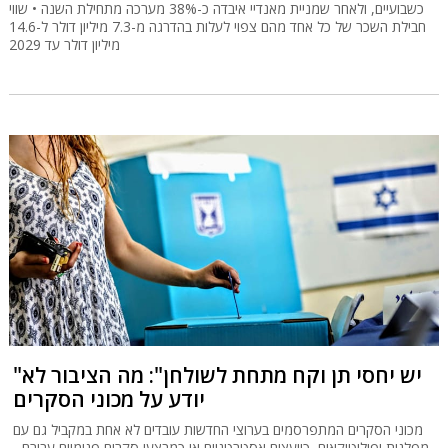
כשבועיים, ולאחר שמניית מאנדיי איבדה כ-38% מערכה מתחילת השנה • שווי
חבילת השכר של כל אחד מהם צפוי לעלות בהדרגה מ-7.3 מיליון דולר ל-14.6
מיליון דולר עד 2029
"יש יחסי תן וקח מתחת לשולחן": מה הציבור לא
יודע על מכוני הסקרים
מכוני הסקרים המתפרסמים בערוצי החדשות עובדים לא אחת במקביל גם עם
מפלגות ופוליטיקאים, כיועצים אסטרטגיים או כמבצעי סקרים פנימיים עבורם -