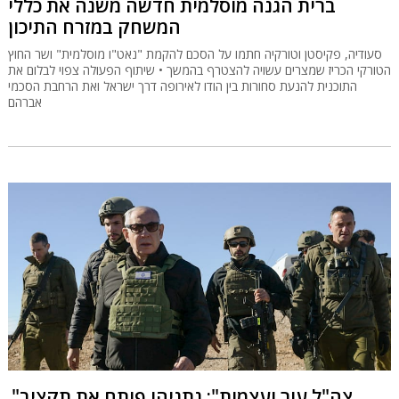
ברית הגנה מוסלמית חדשה משנה את כללי
המשחק במזרח התיכון
סעודיה, פקיסטן וטורקיה חתמו על הסכם להקמת "נאט"ו מוסלמית" ושר החוץ
הטורקי הכריז שמצרים עשויה להצטרף בהמשך • שיתוף הפעולה צפוי לבלום את
התוכנית להנעת סחורות בין הודו לאירופה דרך ישראל ואת הרחבת הסכמי
אברהם
"צה"ל עור ועצמות": נתניהו פותח את תקציב