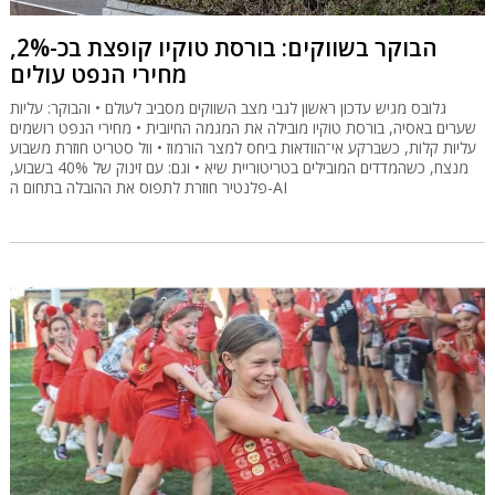
הבוקר בשווקים: בורסת טוקיו קופצת בכ-2%,
מחירי הנפט עולים
גלובס מגיש עדכון ראשון לגבי מצב השווקים מסביב לעולם • והבוקר: עליות
שערים באסיה, בורסת טוקיו מובילה את המגמה החיובית • מחירי הנפט רושמים
עליות קלות, כשברקע אי־הוודאות ביחס למצר הורמוז • וול סטריט חוזרת משבוע
מנצח, כשהמדדים המובילים בטריטוריית שיא • וגם: עם זינוק של 40% בשבוע,
פלנטיר חוזרת לתפוס את ההובלה בתחום ה-AI