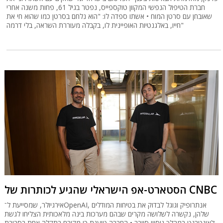
חברת הטיפול הנפשי המקוון טוקספייס, נפטר בגיל 61, פחות משנה אחרי
שאובחן עם סרטן המוח • אשתו ספדה לו: "הוא נלחם בסרטן כמו שהוא חי את
חייו, באלגנטיות האופיינית לו, בקבלה מעוררת השראה, בלי דרמה"
הסטארט-אפ הישראלי שהגיע לכותרות של CNBC
אירגיולר, שמסייעת ל־OpenAI, אנתרופיק וגוגל לבדוק את בטיחות המודלים
שלהן, נקשרה לשלושה מקרים שבהם מערכות בינה מלאכותית הצליחו לגשת
לאינטרנט במהלך ניסויי סייבר • החברה טוענת כי מקורם בתקלה אחת בסביבת