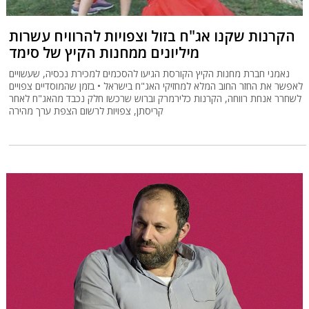
הקרנות שקנו אג"ח בזול וצפויות להרוויח עשרות
מיליונים ממחנות הקיץ של סימד
נאמני חברת מחנות הקיץ הקורסת הגיעו להסכמים למכירת נכסיה, שעשויים
לאפשר את החזר החוב המלא למחזיקי האג"ח בישראל • בזמן שהמוסדיים צפויים
לשחרר אנחת רווחה, הקרנות כלירמרק וברוש שרכשו חלק נכבד מהאג"ח לאחר
קריסתן, צפויות לרשום הצפת ערך מהירה