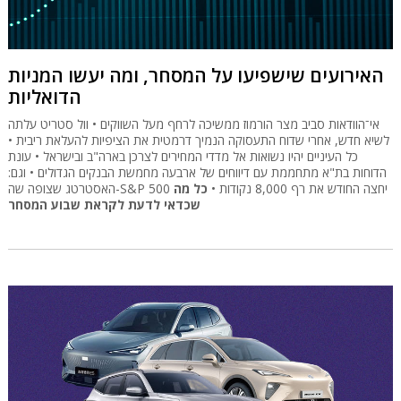
האירועים שישפיעו על המסחר, ומה יעשו המניות
הדואליות
אי־הוודאות סביב מצר הורמוז ממשיכה לרחף מעל השווקים • וול סטריט עלתה
לשיא חדש, אחרי שדוח התעסוקה הנמיך דרמטית את הציפיות להעלאת ריבית •
כל העיניים יהיו נשואות אל מדדי המחירים לצרכן בארה"ב ובישראל • עונת
הדוחות בת"א מתחממת עם דיווחים של ארבעה מחמשת הבנקים הגדולים • וגם:
האסטרטג שצופה שה-S&P 500 יחצה החודש את רף 8,000 נקודות •
כל מה
שכדאי לדעת לקראת שבוע המסחר