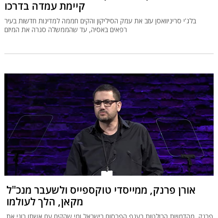
קיימת עמדה בדרכו
בלג'י סריניוואסן עזב את עמק הסיליקון והקים חממה למדינות חדשות בעיר
רפאים באסיה, עד שהממשלה סגרה את המיזם
אורן פרנק, ממייסדי טוקספייס ולשעבר מנכ"ל
מקאן, הלך לעולמו
פרנק, מהדמויות הבולטות בענף הפרסום בישראל ומי שהקים עם אשתו רוני את