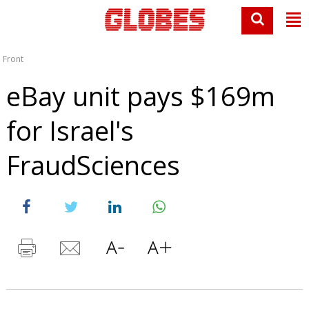
Front
eBay unit pays $169m
for Israel's
FraudSciences