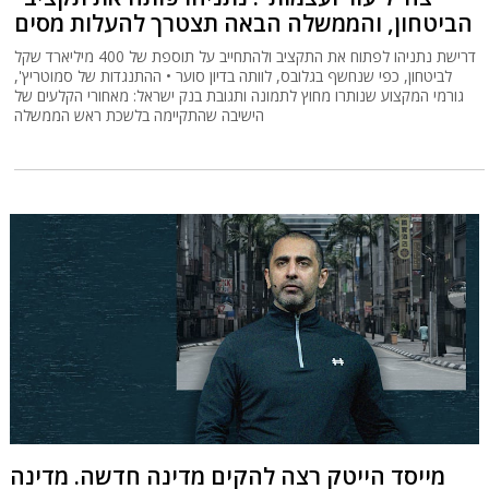
הביטחון, והממשלה הבאה תצטרך להעלות מסים
דרישת נתניהו לפתוח את התקציב ולהתחייב על תוספת של 400 מיליארד שקל
לביטחון, כפי שנחשף בגלובס, לוותה בדיון סוער • ההתנגדות של סמוטריץ',
גורמי המקצוע שנותרו מחוץ לתמונה ותגובת בנק ישראל: מאחורי הקלעים של
הישיבה שהתקיימה בלשכת ראש הממשלה
מייסד הייטק רצה להקים מדינה חדשה. מדינה