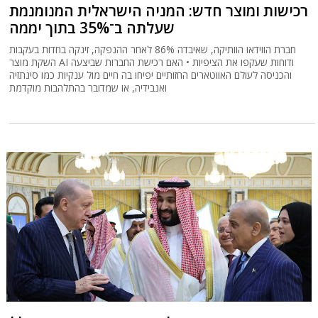
רכישות ומוצר חדש: המניה הישראלית המנומנמת
שעלתה ב־35% בתוך יממה
חברת הווידאו הוותיקה, שאיבדה 86% לאחר ההנפקה, זינקה בחדות בעקבות
השקת מוצר AI ודוחות שעקפו את הציפיות • האם רכישת החברות שביצעה
והכניסה לעולם האווטארים החזותיים יפיחו בה חיים מול ענקיות כמו סינתזיה
ואנבידיה, או שמדובר בהתלהבות מוקדמת