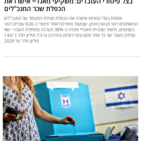
בצל פיטורי העובדים: משקיעי מאנדיי אישרו את
הכפלת שכר המנכ"לים
אספת בעלי המניות אישרה את הכפלת חבילת התגמול של המנכ"לים
המשותפים רועי מן וערן זינמן, שבועות ספורים לאחר פיטורי כ-620 עובדים לפני
כשבועיים, ולאחר שמניית מאנדיי איבדה כ-38% מערכה מתחילת השנה • שווי
חבילת השכר של כל אחד מהם צפוי לעלות בהדרגה מ-7.3 מיליון דולר ל-14.6
מיליון דולר עד 2029