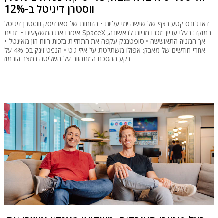
ווסטרן דיגיטל ב-12%
דאו ג'ונס קטע רצף של שישה ימי עליות • הדוחות של סאנדיסק וווסטרן דיגיטל
איכזבו את המשקיעים • מניית SpaceX במוקד: בעלי עניין מכרו מניות לראשונה,
אך המניה התאוששה • סופטבנק עקפה את התחזיות בזכות רווח הון מאינטל •
אחרי חודשים של מאבק: אפולו משתלטת על איזי ג'ט • הנפט זינק בכ-4% על
רקע ההסכם המתהווה על השליטה במצר הורמוז