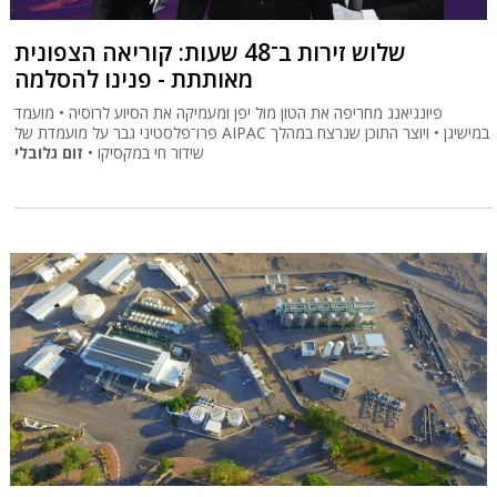
שלוש זירות ב־48 שעות: קוריאה הצפונית
מאותתת - פנינו להסלמה
פיונגיאנג מחריפה את הטון מול יפן ומעמיקה את הסיוע לרוסיה • מועמד
פרו־פלסטיני גבר על מועמדת של AIPAC במישיגן • ויוצר התוכן שנרצח במהלך
שידור חי במקסיקו •
זום גלובלי