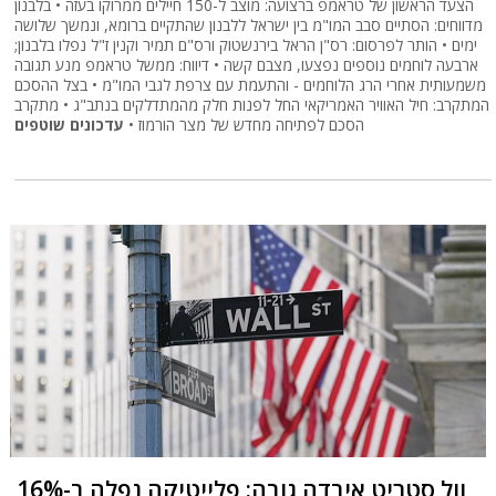
הצעד הראשון של טראמפ ברצועה: מוצב ל-150 חיילים ממרוקו בעזה • בלבנון
מדווחים: הסתיים סבב המו"מ בין ישראל ללבנון שהתקיים ברומא, ונמשך שלושה
ימים • הותר לפרסום: רס"ן הראל בירנשטוק ורס"ם תמיר וקנין ז"ל נפלו בלבנון;
ארבעה לוחמים נוספים נפצעו, מצבם קשה • דיווח: ממשל טראמפ מנע תגובה
משמעותית אחרי הרג הלוחמים - והתעמת עם צרפת לגבי המו"מ • בצל ההסכם
המתקרב: חיל האוויר האמריקאי החל לפנות חלק מהמתדלקים בנתב"ג • מתקרב
הסכם לפתיחה מחדש של מצר הורמוז •
עדכונים שוטפים
וול סטריט איבדה גובה; פלייטיקה נפלה ב-16%,