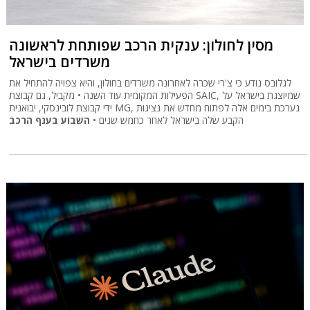
מסין לחולון: ענקית הרכב שפותחת לראשונה
משרדים בישראל
לגלובס נודע כי צ'רי שכרה לאחרונה משרדים בחולון, והיא צפויה להתחיל את
הפעילות המקומית עוד השנה • מקביל, גם קבוצת SAIC, שמיוצגת בישראל על
ידי קבוצת לובינסקי, יבואנית MG, נערכת בימים אלה לפתוח מחדש את נציגות
הקבע שלה בישראל לאחר כחמש שנים •
השבוע בענף הרכב