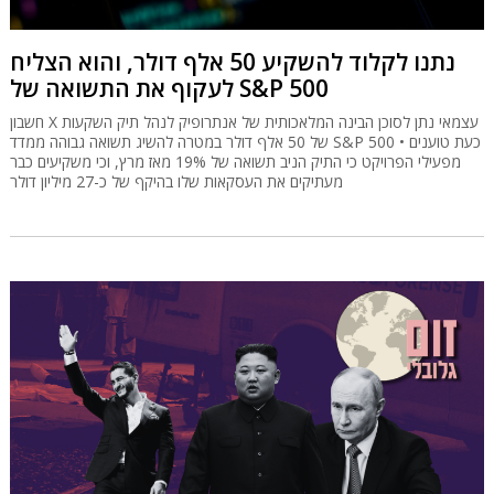
נתנו לקלוד להשקיע 50 אלף דולר, והוא הצליח
לעקוף את התשואה של S&P 500
חשבון X עצמאי נתן לסוכן הבינה המלאכותית של אנתרופיק לנהל תיק השקעות
של 50 אלף דולר במטרה להשיג תשואה גבוהה ממדד S&P 500 • כעת טוענים
מפעילי הפרויקט כי התיק הניב תשואה של 19% מאז מרץ, וכי משקיעים כבר
מעתיקים את העסקאות שלו בהיקף של כ-27 מיליון דולר