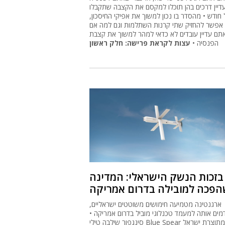
דיין דרכים בהן תוכלו למקסם את הקצבה שתקבלו
 חודש • מהסדר בו נכון למשוך את אפיקי החיסכון,
 אפשר להחזיק שתי קרנות השתלמות וגם למה אם
תם עדיין עובדים לא כדאי למהר למשוך את קצבת
הפנסיה •
עצות לקראת פרישה: חלק ראשון
בזכות הנשק הישראלי: המדינה
פכה למובילה בדרום אמריקה
ארגנטינה מטמיעה חימושים משוטטים ישראליים,
ים אותה למעמד טכנלוגי מוביל בדרום אמריקה •
סינגפור שילבה טילי Blue Spear מתוצרת ישראל