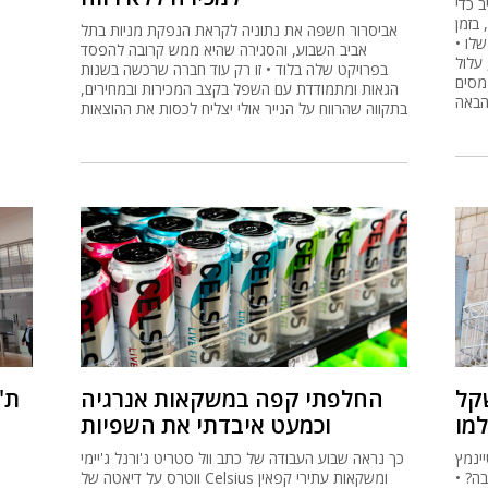
 כדי
, בזמן
אביסרור חשפה את נתוניה לקראת הנפקת מניות בתל
לו •
אביב השבוע, והסגירה שהיא ממש קרובה להפסד
עלול
בפרויקט שלה בלוד • זו רק עוד חברה שרכשה בשנות
מסים
הגאות ומתמודדת עם השפל בקצב המכירות ובמחירים,
הבאה
בתקווה שהרווח על הנייר אולי יצליח לכסות את ההוצאות
רה ב-7,000 שקל
החלפתי קפה במשקאות אנרגיה
וכמעט איבדתי את השפיות
ינמץ
כך נראה שבוע העבודה של כתב וול סטריט ג'ורנל ג'יימי
ה? •
ווטרס על דיאטה של Celsius ומשקאות עתירי קפאין