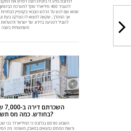
לגלובס נודע כי נתניהו רוצה לפרוץ את התקציב
להעביר 400 מיליארד שקל למערכת הביטחון
שהוא שם דגש על הרכש הצבאי בקמפיין הבחירות ש
אך המהלך, שקשה למצוא לו הצדקה בעת זו, 
להוביל לפגיעה בדירוג של ישראל ולהעלאת 
משמעותית בשנה 
השכרתם די
בחודש. כמה מס תשלמו?
השבוע פורסם בגלובס כי המיליארדר בני שטי
ורשות המסים נמצאים במאבק משפטי. מה הסיב