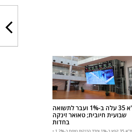
ת"א 35 עלה ב-1% ועבר לתשואה
שבועית חיובית; טאואר זינקה
בחדות
ת"א 35 קפץ ב-1% ומדד הבנקים טיפס ב-1.2% •