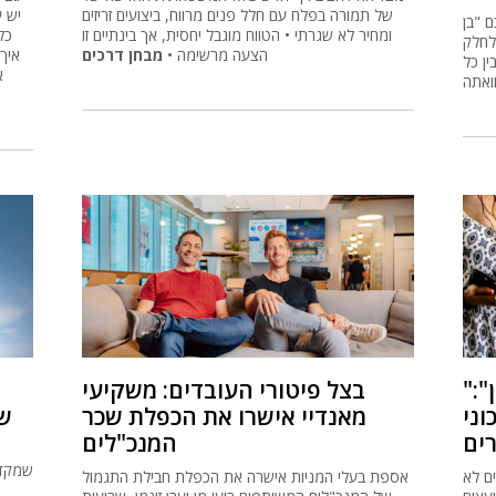
של תמורה בפלח עם חלל פנים מרווח, ביצועים זריזים
יש ע
 "בן
ומחיר לא שגרתי • הטווח מוגבל יחסית, אך בינתיים זו
כל
שו לחלק
הצעה מרשימה •
מבחן דרכים
איך
ן כל
א
ואתה
"יש יחסי תן וקח מתחת לשולחן":
בצל פיטורי העובדים: משקיעי
וני
מאנדיי אישרו את הכפלת שכר
שה
ים
המנכ"לים
שמקדמ
ם לא
אספת בעלי המניות אישרה את הכפלת חבילת התגמול