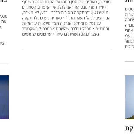
טורקיה, סעודיה ופקיסטן חתמו על הסכם הגנה משותף
• יו"ר הפרלמנט האיראני לגלג על המסרים הסותרים
בעוד האנליסטים
מוושינגטון: "'מתקפה מסיבית בדרך... רגע, לא משנה,
 ביולי 80 אלף משרות
מנכ"ל
הם רוצים לנהל משא ומתן'" • סעודיה נערכת למתקפה
רופה
את כ
על נמלים ומתקני אנרגיה מצד מילציות עיראקיות
מגמה
מת
והחות'ים • מחבל נוח'בה שהשתתף בטבח 7 באוקטובר
אחרי
נעצר כנהג משאית ברפיח •
עדכונים שוטפים
בעלי
גמול
יצי
"לים
חקת