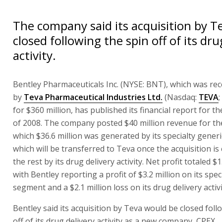
The company said its acquisition by Te
closed following the spin off of its dru
activity.
Bentley Pharmaceuticals Inc. (NYSE: BNT), which was rec
by
Teva Pharmaceutical Industries Ltd.
(Nasdaq:
TEVA
for $360 million, has published its financial report for th
of 2008. The company posted $40 million revenue for the
which $36.6 million was generated by its specialty gener
which will be transferred to Teva once the acquisition is
the rest by its drug delivery activity. Net profit totaled $1
with Bentley reporting a profit of $3.2 million on its spec
segment and a $2.1 million loss on its drug delivery activi
Bentley said its acquisition by Teva would be closed foll
off of its drug delivery activity as a new company, CPEX