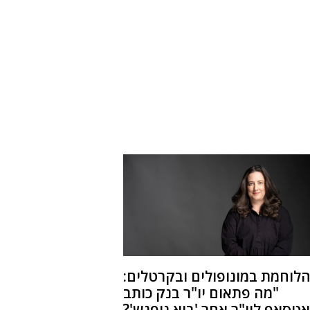
לוחמת במונופולים ובקרטלים:
"מה פתאום יו"ר בנק כותב
אטסאפ ליו"ר אחר 'בוא ניפגש'?