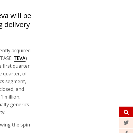
va will be
g delivery
ently acquired
; TASE:
TEVA
)
e first quarter
 quarter, of
ics segment,
 closed, and
.1 million,
ialty generics
ty.
owing the spin