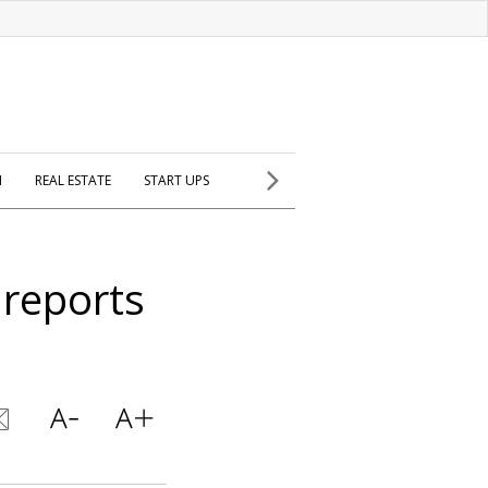
H
REAL ESTATE
START UPS
 reports