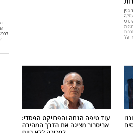
 בגין
עסקה
ל
ם כי
מש
טגית
ברות
 חלל
ל
ננו
עוד טיפה הנחה והפרויקט הפסדי:
ים
אביסרור מציגה את הדרך המהירה
למכירה ללא רווח