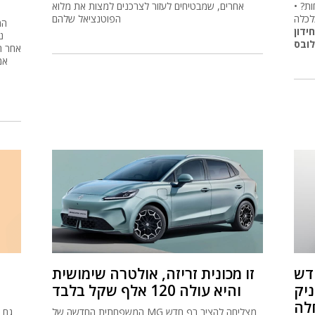
9 דירות לפחות? •
אחרים, שמבטיחים לעזור לצרכנים למצות את מלוא
לכלה
הפוטנציאל שלהם
ידון
לובס
אחר ה
אמ
חדש
זו מכונית זריזה, אולטרה שימושית
ניק
והיא עולה 120 אלף שקל בלבד
חלה
המשפחתית החדשה של MG מצליחה להציב רף חדש
גם 