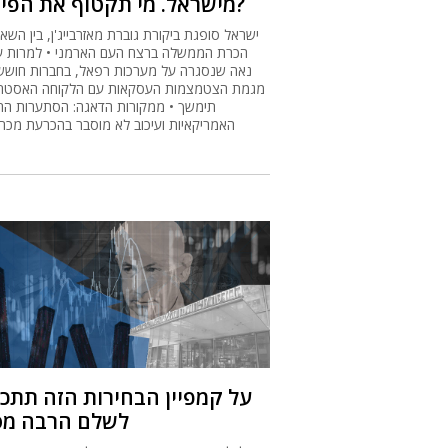
מישראל. מי תקטוף את הפירות?
ישראל סופגת ביקורת גוברת מאזרבייג'ן, בין השאר
הכרת הממשלה ברצח העם הארמני • למרות 
נאה שנסגרה על מערכות רפאל, בחברות חוששי
מגמת הצטמצמות העסקאות עם הלקוחה האסטר
תימשך • ממקורות הדאגה: הסתערות הח
האמריקאיות ועיכוב לא מוסבר בהכרעת מכרז
על קמפיין הבחירות הזה תתכו
לשלם הרבה מס