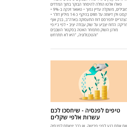
פאלו אלטו החלה להיסחר הבוקר בתוך המדדים
המובילים, משקלה עדיין נמוך • טאואר זינקה ב-9% •
נקסט ויז'ן דיווחה על חוזים בהיקף כ-14 מיליון דולר •
צהריים יתפרסם דוח התעסוקה בארה"ב, בנק אוף
ריקה: הדוח יצביע על שוק עבודה יציב • לפי ג'יי.פי
מורגן השוק מתמחר האטה בסקטור השבבים
והטכנולוגיה, "היא לא תתרחש"
טיפים לפנסיה - שיחסכו לכם
עשרות אלפי שקלים
אם אתם רגע לפני פרישה, או כבר יצאתם לפנסיה