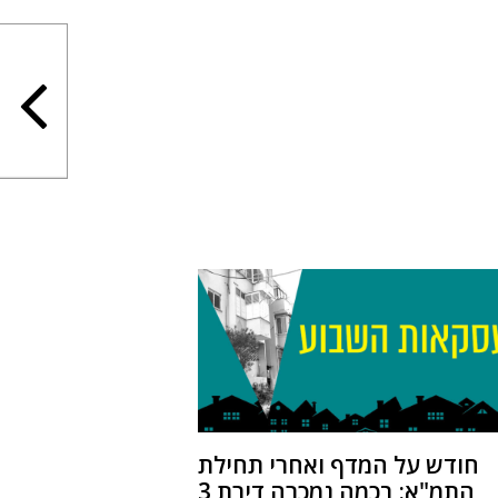
חודש על המדף ואחרי תחילת
התמ"א: בכמה נמכרה דירת 3