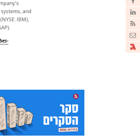
ompany's
y systems, and
 (NYSE: IBM),
SAP).
bes-