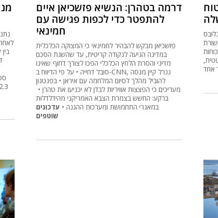
טוח
דרמה בטהרן: הנשיא פזשכיאן איים
מנה
לה
להתפטר כדי לכפות פגישה עם
חמינאי
לובס
שורת
פזשכיאן מבקש להבהיר לחמינאי כי המצוקה הכלכלית
וחות
במדינה הגיעה לנקודה קריטית, עד שהשגת הסכם
טית,
מדיני והסרת הלחץ הכלכלי הפכו לצורך דחוף שאינו
 אחד
סובל דחייה • על פי הדיווח ב-CNN, גנרל קיין מנסה
סטר
להוביל מהלך לסיום המלחמה עם איראן • בפנטגון
מעריכים כי הפצצות אוויריות לבדן לא יכניעו את טהרן •
ברקע: החשש בצמרת הצבא האמריקני מהידלדלות
במאגרי התחמושת ומערכות ההגנה •
עדכונים
שוטפים