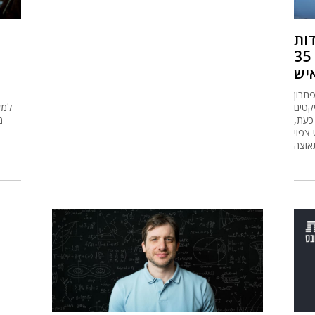
דות
דנמרק: חצי אי מלאכותי למגורי 35
יש
תרון
יקטים
למע
 כעת,
מ
צפוי
אוצה