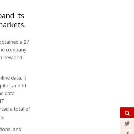
pand its
markets.
obtained a $7
The company
in new and
ine data, it
apital, and FT
me data
IT
ted a total of
s.
tions, and