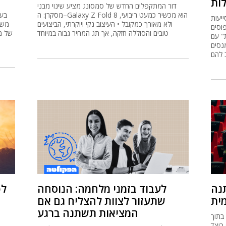
ות
דור המתקפלים החדש של סמסונג מציע שינוי מבני
מסקרן: ה–Galaxy Z Fold 8 הוא מכשיר כמעט ריבועי,
בעי
יעות
ולא מאורך כמקובל • העיצוב נקי ויוקרתי, הביצועים
משפ
וסים
טובים והסוללה חזקה, אך תג המחיר גבוה במיוחד
של מ
" עם
נסים
 להם
נה
לעבוד בזמני מלחמה: הנוסחה
לפ
מית
שתעזור לצוות להצליח גם אם
המציאות תשתנה ברגע
בתוך
צה לרשת חברתית