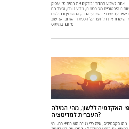
אחת לשבוע המדור "בודקים את המיתוס" יעסוק
וותים היסטוריים מפורסמים, מדוע נוצרו, וכיצד הם
יעים עד ימינו • והשבוע: החרק המושמץ זכה לשם
י שישרוד את הלחיצה על הכפתור האדום, אך שוב
מדובר במיתוס
י האקדמיה ללשון, מהי המילה
העברית למדיטציה?
מהו סקסטיליס, איזה כלי נגינה הוא התיאורבו, ומי
המציא את המזגן המודרני? •
הטריוויה השבועית