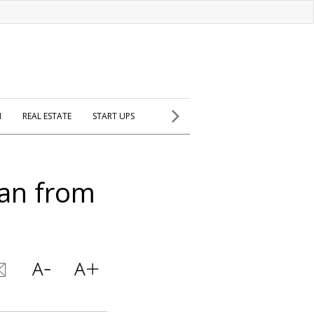
H
REAL ESTATE
START UPS
oan from