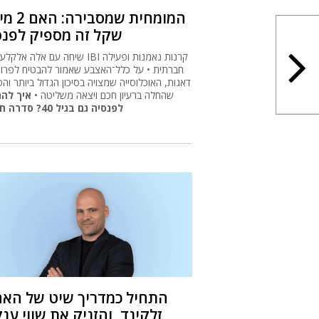
המומחית שמסבי
שקל זה מספיק לפנס
שיחה עם אלה אלקלעי, יו"ר IBI קרנות נאמנ
חברתית • על כלל־האצבע שאמור להבטיח לפרוש
דאגות, האוכלוסייה שמצויה בסיכון הגדול ביותר ו
שהחלה ברעיון חכם ויצאה משליטה •
איך להת
לפנסיה גם בגיל 40? סדרה חדשה
התחיל כמדריך שיט של האח
זלקינד, והזניק את שווי ענ