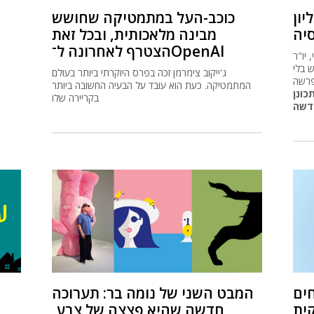
רה: האם 2 מיליון
כוכב-העל במתמטיקה שחושש
יה
מבינה מלאכותית, ובכל זאת
הצטרף לאחרונה ל־OpenAI
ות ופעילה
 בלי
ג'ייקוב צימרמן זכה בפרס היוקרתי ביותר בעולם
הפרשה
המתמטיקה. כעת הוא עובד על הבעיה החשובה ביותר
כונן
בקריירה שלו
ים
המבט השני של נומה בר: תערוכה
קית
חדשה שהיא פצצה של צבע,