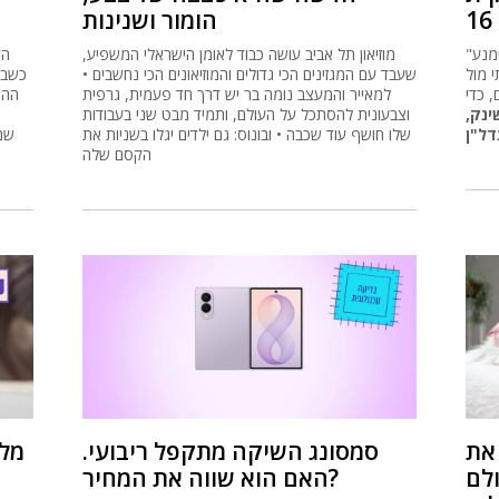
הומור ושנינות
"אחרי 2008 מכרנו נכסים בכל מחיר כדי להימנע
מוזיאון תל אביב עושה כבוד לאומן הישראלי המשפיע,
 מול
שעבד עם המגזינים הכי גדולים והמוזיאונים הכי נחשבים •
, כדי
למאייר והמעצב נומה בר יש דרך חד פעמית, גרפית
ההת
ינק,
וצבעונית להסתכל על העולם, ותמיד מבט שני בעבודות
דל"ן
שלו חושף עוד שכבה • ובונוס: גם ילדים יגלו בשניות את
שמז
הקסם שלה
את
סמסונג השיקה מתקפל ריבועי.
מלח
לם
האם הוא שווה את המחיר?