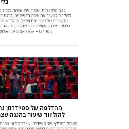
בליל
בינה מלאכותית וטכנולוגיות אחרות כבר מסי
לחוקרים לפענח את שפת הלווייתנים, לזהות דפ
בתקשורת של בעלי חיים ואפילו לנהל "שיחות
כלבים • אולם, השאלה כבר אינה רק מה הם מ
לומר לנו – אלא האם נדע להקשיב
ההדלפה של ספיידרמן נת
להוליווד שיעור בהגנה עצ
העותק המודלף של ספיידרמן שצבר מיליוני צפיות 
שעות חשף כיצד X הפכה מצינור הפ