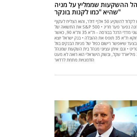
ל ההשקעות שממליץ על מניה
שהיא "כמו לקנות בונקר"
נתנו לקלוד להשקיע 50 אלף דולר, והוא הצליח לעקוף
את התשואה של S&P 500 • לאחרונה נפער פער חריג
בין שני מדדי הדגל בבורסה - ת"א 35 ות"א 90, כאשר
דווקא ת"א 35 תופס את ההובלה • בנק ישראל יוצא
בצעד שיאפשר רישום כפול של מניות הבנקים בוול
יט • וגם: איתן עציוני מנהל בית השקעות שמנהל
2.3 מיליארד שקל, ובשוק הישראלי הוא רואה לא מעט
הזדמנויות מתחת לרדאר