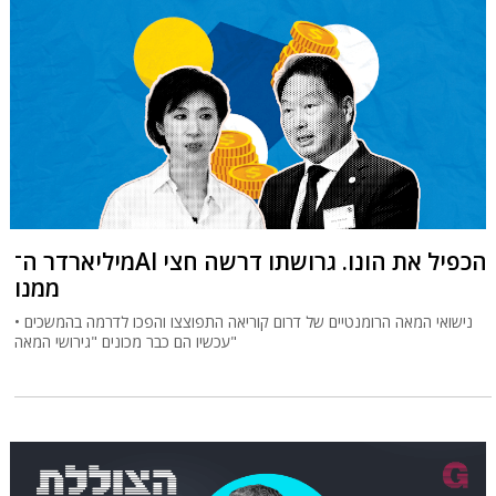
מיליארדר ה־AI הכפיל את הונו. גרושתו דרשה חצי
ממנו
נישואי המאה הרומנטיים של דרום קוריאה התפוצצו והפכו לדרמה בהמשכים •
עכשיו הם כבר מכונים "גירושי המאה"