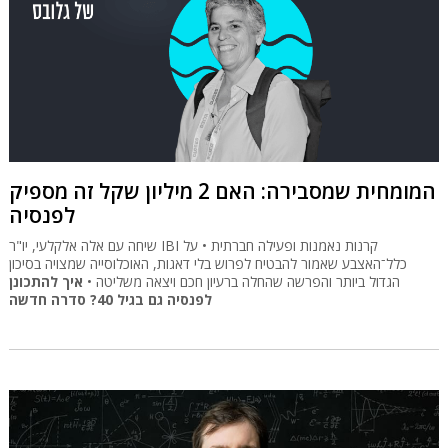
המומחית שמסבירה: האם 2 מיליון שקל זה מספיק
לפנסיה
שיחה עם אלה אלקלעי, יו"ר IBI קרנות נאמנות ופעילה חברתית • על
כלל־האצבע שאמור להבטיח לפרוש בלי דאגות, האוכלוסייה שמצויה בסיכון
הגדול ביותר והפרשה שהחלה ברעיון חכם ויצאה משליטה •
איך להתכונן
לפנסיה גם בגיל 40? סדרה חדשה