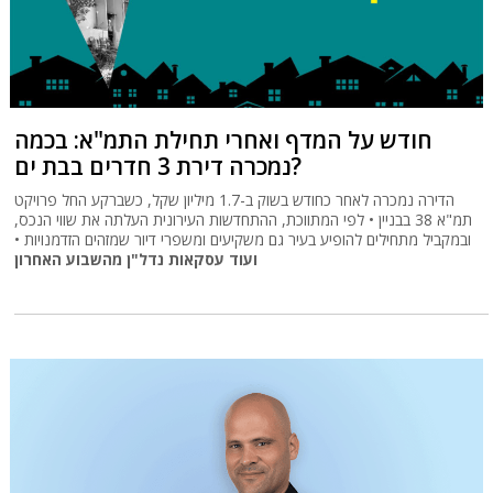
חודש על המדף ואחרי תחילת התמ"א: בכמה
נמכרה דירת 3 חדרים בבת ים?
הדירה נמכרה לאחר כחודש בשוק ב-1.7 מיליון שקל, כשברקע החל פרויקט
תמ"א 38 בבניין • לפי המתווכת, ההתחדשות העירונית העלתה את שווי הנכס,
ובמקביל מתחילים להופיע בעיר גם משקיעים ומשפרי דיור שמזהים הזדמנויות •
ועוד עסקאות נדל"ן מהשבוע האחרון