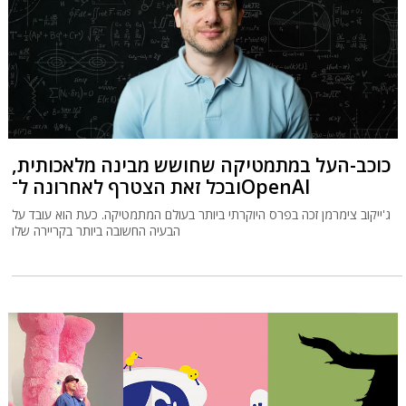
כוכב-העל במתמטיקה שחושש מבינה מלאכותית,
ובכל זאת הצטרף לאחרונה ל־OpenAI
ג'ייקוב צימרמן זכה בפרס היוקרתי ביותר בעולם המתמטיקה. כעת הוא עובד על
הבעיה החשובה ביותר בקריירה שלו