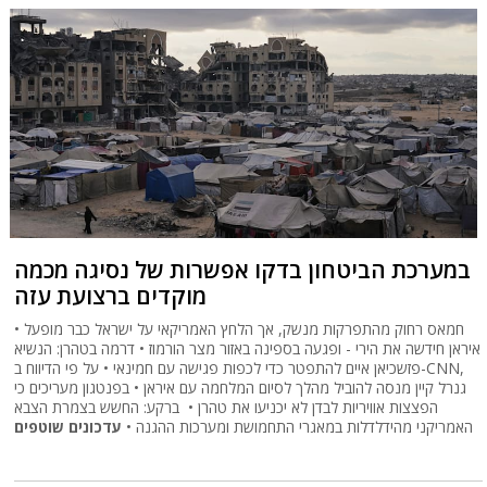
במערכת הביטחון בדקו אפשרות של נסיגה מכמה
מוקדים ברצועת עזה
חמאס רחוק מהתפרקות מנשק, אך הלחץ האמריקאי על ישראל כבר מופעל •
איראן חידשה את הירי - ופגעה בספינה באזור מצר הורמוז • דרמה בטהרן: הנשיא
פזשכיאן איים להתפטר כדי לכפות פגישה עם חמינאי • על פי הדיווח ב-CNN,
גנרל קיין מנסה להוביל מהלך לסיום המלחמה עם איראן • בפנטגון מעריכים כי
הפצצות אוויריות לבדן לא יכניעו את טהרן • ברקע: החשש בצמרת הצבא
האמריקני מהידלדלות במאגרי התחמושת ומערכות ההגנה •
עדכונים שוטפים