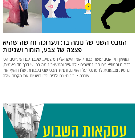
המבט השני של נומה בר: תערוכה חדשה שהיא
פצצה של צבע, הומור ושנינות
מוזיאון תל אביב עושה כבוד לאומן הישראלי המשפיע, שעבד עם המגזינים הכי
גדולים והמוזיאונים הכי נחשבים • למאייר והמעצב נומה בר יש דרך חד פעמית,
גרפית וצבעונית להסתכל על העולם, ותמיד מבט שני בעבודות שלו חושף עוד
שכבה • ובונוס: גם ילדים יגלו בשניות את הקסם שלה