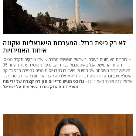
לא רק כיפת ברזל: המערכות הישראליות שקונה
איחוד האמירויות
כותרות העיתונים בעולם: בישראל חוששים מתרחיש שבו טורקיה תקבל מטוסי F-
35 מהדור החמישי, אבל באיסטנבול כבר חושבים על מטוסי העתיד מהדור
השישי; קרוב משפחה של חמינאי פועל בגלוי לגיוס תומכים להפלת הרפובליקה
האסלאמית; ובמפרץ - כיפת ברזל היא אפילו לא קצה הקרחון בקשר הביטחוני בין
ישראל לבין איחוד האמירויות •
גלובס מגיש מדי יום סקירה קצרה של ידיעות
מעניינות מהתקשורת העולמית על ישראל