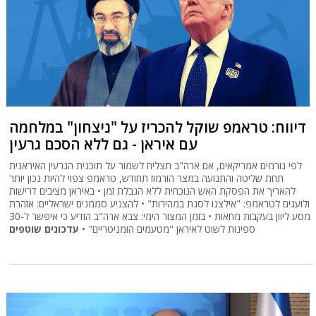
דיווח: טראמפ שוקל להכריז על "ניצחון" במלחמה
עם איראן - גם ללא הסכם גרעין
לפי גורמים אמריקאים, אם ארה"ב תצליח לשמור על תוכנית הגרעין האיראנית
תחת שליטה והתנועה במצר הורמוז תחודש, טראמפ צפוי להיות נכון יותר
להאריך את הפסקת האש הנוכחית ללא הגבלת זמן • באיראן מציבים דרישות
ולועגים לטראמפ: "אילצנו לסגת במהירות" • להצניע סממנים ישראליים: אזהרת
מסע ליוון בעקבות מחאות • בזמן המצור הימי: צבא ארה"ב הודיע כי איפשר ל-30
ספינות לשוט לאיראן "מטעמים הומניטריים" •
עדכונים שוטפים