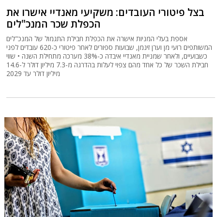
בצל פיטורי העובדים: משקיעי מאנדיי אישרו את
הכפלת שכר המנכ"לים
אספת בעלי המניות אישרה את הכפלת חבילת התגמול של המנכ"לים
המשותפים רועי מן וערן זינמן, שבועות ספורים לאחר פיטורי כ-620 עובדים לפני
כשבועיים, ולאחר שמניית מאנדיי איבדה כ-38% מערכה מתחילת השנה • שווי
חבילת השכר של כל אחד מהם צפוי לעלות בהדרגה מ-7.3 מיליון דולר ל-14.6
מיליון דולר עד 2029