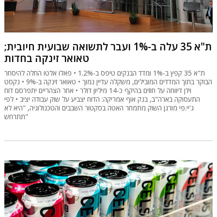
ת"א 35 עלה ב-1% ועבר לתשואה שבועית חיובית;
טאואר זינקה בחדות
ת"א 35 קפץ ב-1% ומדד הבנקים טיפס ב-1.2% • פאלו אלטו החלה להיסחר
הבוקר בתוך המדדים המובילים, משקלה עדיין נמוך • טאואר זינקה ב-9% • נקסט
ויז'ן דיווחה על חוזים בהיקף כ-14 מיליון דולר • אחר הצהריים יתפרסם דוח
התעסוקה בארה"ב, בנק אוף אמריקה: הדוח יצביע על שוק עבודה יציב • לפי
ג'יי.פי מורגן השוק מתמחר האטה בסקטור השבבים והטכנולוגיה, "היא לא
תתרחש"