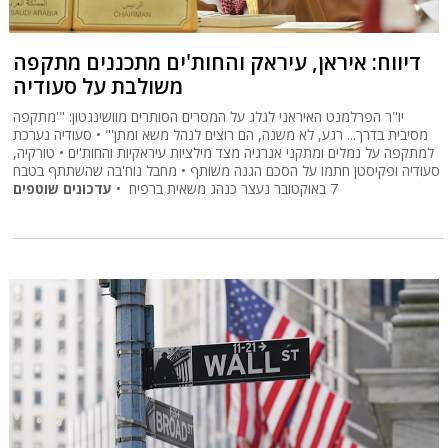
דיווח: איראן, עיראק והחות'ים מתכננים מתקפה
משולבת על סעודיה
יו"ר הפרלמנט האיראני לגלג על המסרים הסותרים מוושינגטון: "'מתקפה
מסיבית בדרך... רגע, לא משנה, הם רוצים לנהל משא ומתן'" • סעודיה נערכת
למתקפה על נמלים ומתקני אנרגיה מצד מילציות עיראקיות והחות'ים • טורקיה,
סעודיה ופקיסטן חתמו על הסכם הגנה משותף • מחבל נוח'בה שהשתתף בטבח
7 באוקטובר נעצר כנהג משאית ברפיח •
עדכונים שוטפים