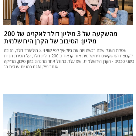
מהשקעה של 3 מיליון דולר לאקזיט של 200
מיליון: הסיבוב של הקרן הירושלמית
עסקת הענק שבה רכשה ויזה את ביוקאץ' לפי שווי 2.4 מיליארד דולר, הניבה
לקבוצת המשקיעים הירושלמית אוור קראוד כ־200 מיליון דולר, על מכירת מניות
בשני סבבים • הקרן הירושלמית, שפועלת במודל אחר מהנהוג בהון סיכון, מחזיקה
גם במניות ענקית ה־AI אנתרופיק