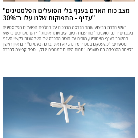
"מצב כוח האדם בענף בלי הפועלים הפלסטינים
עדיף - התפוקות שלנו עלו ב־30%"
ראשי חברת הביצוע עומר הנדסה מברכים על החלפת הפועלים הפלסטינים
בעובדים זרים, וטוענים: "כוח עבודה כיום יציב ויותר איכותי" • הם מעריכים כי שיא
המשבר בענף מאחורינו, מוחים על חוסר ההכרה של השלטונות בקשיי הענף
ומספרים: "כשעסקנו במכרזי מדינה, לא ראינו ברכה בעמלנו" • בראיון ראשון
לאחר ההנפקה הם טוענים: "תחום היזמות למגורים יגדל, ויספק קפיצה לחברה"