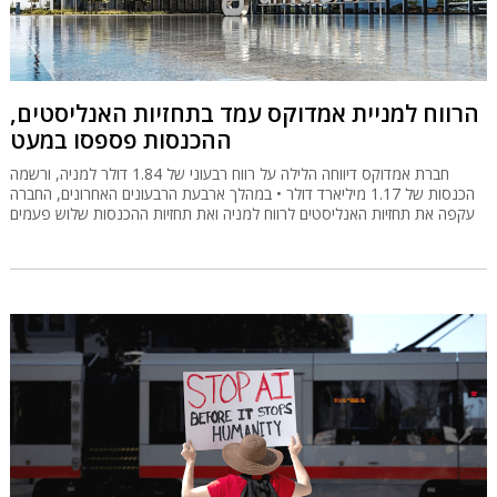
הרווח למניית אמדוקס עמד בתחזיות האנליסטים,
ההכנסות פספסו במעט
חברת אמדוקס דיווחה הלילה על רווח רבעוני של 1.84 דולר למניה, ורשמה
הכנסות של 1.17 מיליארד דולר • במהלך ארבעת הרבעונים האחרונים, החברה
עקפה את תחזיות האנליסטים לרווח למניה ואת תחזיות ההכנסות שלוש פעמים