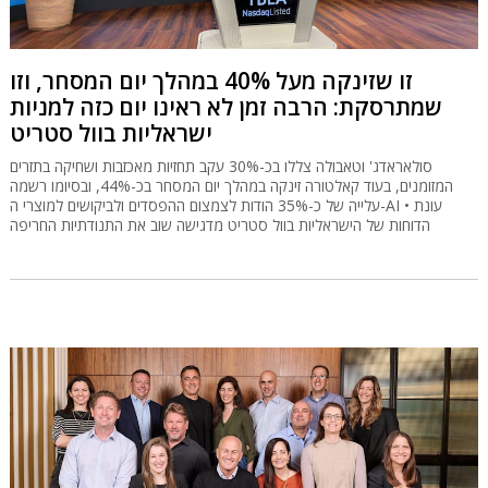
זו שזינקה מעל 40% במהלך יום המסחר, וזו
שמתרסקת: הרבה זמן לא ראינו יום כזה למניות
ישראליות בוול סטריט
סולאראדג' וטאבולה צללו בכ-30% עקב תחזיות מאכזבות ושחיקה בתזרים
המזומנים, בעוד קאלטורה זינקה במהלך יום המסחר בכ-44%, ובסיומו רשמה
עלייה של כ-35% הודות לצמצום ההפסדים ולביקושים למוצרי ה-AI • עונת
הדוחות של הישראליות בוול סטריט מדגישה שוב את התנודתיות החריפה