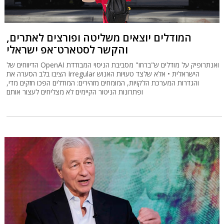
המודלים יוצאים משליטה ופורצים לאתרים,
והקשר לסטארט־אפ ישראלי
הדיווחים של OpenAI ואנתרופיק על מודלים ש"ברחו" מסביבת הניסוי המבודדת
הציבו בלב הסערה את Irregular הישראלית • אלא שלצד טעויות האנוש
והגדרות המערכת הלקויות, המומחים מזהירים: המודלים הפכו חזקים מדי,
ופתרונות הניטור הקיימים לא מצליחים לעצור אותם