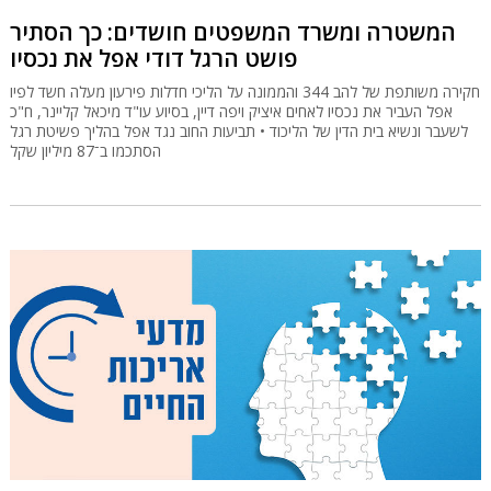
המשטרה ומשרד המשפטים חושדים: כך הסתיר
פושט הרגל דודי אפל את נכסיו
חקירה משותפת של להב 344 והממונה על הליכי חדלות פירעון מעלה חשד לפיו
אפל העביר את נכסיו לאחים איציק ויפה דיין, בסיוע עו"ד מיכאל קליינר, ח"כ
לשעבר ונשיא בית הדין של הליכוד • תביעות החוב נגד אפל בהליך פשיטת רגל
הסתכמו ב־87 מיליון שקל