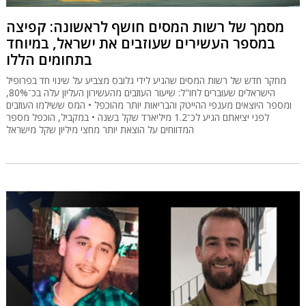
מסמך של רשות המסים חושף לראשונה: קפיצה
במספר העשירים שעוזבים את ישראל, במיוחד
בתחומים הללו
מחקר חדש של רשות המסים שהגיע לידי גלובס מצביע על שינוי חד בפרופיל
הישראלים שעוברים לחו"ל: שיעור העוזבים מהעשירון העליון עלה בכ־80%,
ומספר היוצאים מענפי ההייטק והבריאות יותר מהוכפל • המס ששילמו העוזבים
לפני יציאתם הגיע לכ־1.2 מיליארד שקל בשנה • במקביל, הוכפל מספר
המדווחים על הוצאת יותר מחצי מיליון שקל מישראל