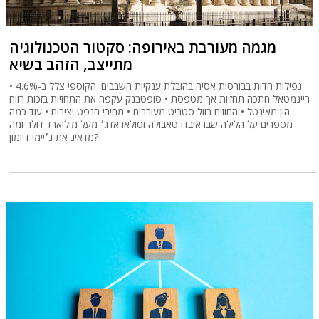
מגמה מעורבת באירופה: סקטור הטכנולוגיה
מתייצב, הזהב בשיא
נפילות חדות בבורסות אסיה בהובלת ענקיות השבבים: הקוספי צלל ב-4.6% •
ריינמטאל חתכה תחזיות אך מטפסת • סופטבנק עקפה את התחזיות בזכות רווח
הון מאינטל • החוזים בוול סטריט מעורבים • מחירי הנפט יציבים • עוד כמה
מספרים על הלילה שבו איבדו טאבולה וסולאראדג׳ מעל מיליארד דולר ומה
מדאיג את ג׳יימי דיימון?