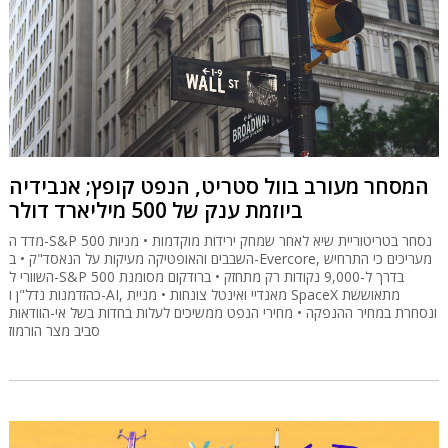
המסחר מעורב בוול סטריט, הנפט קופץ; אנבידיה
ביוזמת ענק של 500 מיליארד דולר
מדד ה-S&P 500 נסחר בטריטוריית שיא לאחר שמחק ירידות מוקדמות • מניות
השבבים והאופטיקה מעיקות על הנאסד"ק • ב-Evercore, מעריכים כי התרחיש
השוורי ל-S&P 500 בדרך ל-9,000 נקודות רק מתחזק • ברודקום מסומנת
כהזדמנות נדל"ן ו-AI, מאנדיי ואינטל צונחות • מניית SpaceX מתאוששת
ונסחרת במחיר ההנפקה • מחירי הנפט ממשיכים לעלות בחדות בשל אי-הוודאות
סביב מצר הורמוז