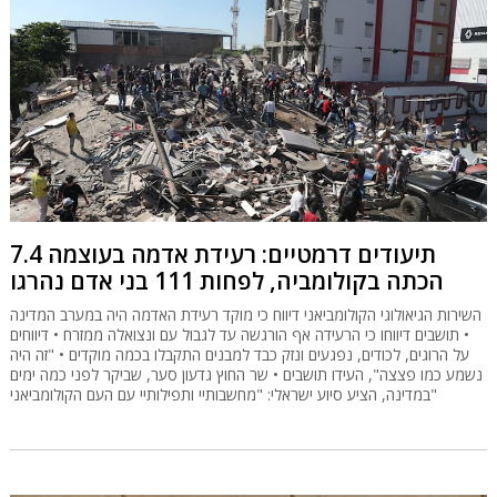
תיעודים דרמטיים: רעידת אדמה בעוצמה 7.4
הכתה בקולומביה, לפחות 111 בני אדם נהרגו
השירות הגיאולוגי הקולומביאני דיווח כי מוקד רעידת האדמה היה במערב המדינה
• תושבים דיווחו כי הרעידה אף הורגשה עד לגבול עם ונצואלה ממזרח • דיווחים
על הרוגים, לכודים, נפגעים ונזק כבד למבנים התקבלו בכמה מוקדים • "זה היה
נשמע כמו פצצה", העידו תושבים • שר החוץ גדעון סער, שביקר לפני כמה ימים
במדינה, הציע סיוע ישראלי: "מחשבותיי ותפילותיי עם העם הקולומביאני"