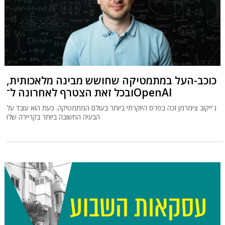
כוכב-העל במתמטיקה שחושש מבינה מלאכותית,
ובכל זאת הצטרף לאחרונה ל־OpenAI
ג'ייקוב צימרמן זכה בפרס היוקרתי ביותר בעולם המתמטיקה. כעת הוא עובד על
הבעיה החשובה ביותר בקריירה שלו