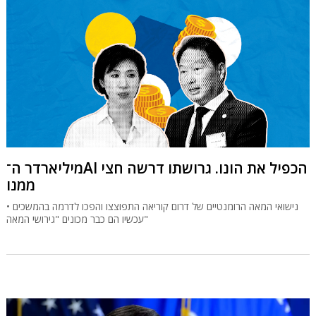
מיליארדר ה־AI הכפיל את הונו. גרושתו דרשה חצי
ממנו
נישואי המאה הרומנטיים של דרום קוריאה התפוצצו והפכו לדרמה בהמשכים •
עכשיו הם כבר מכונים "גירושי המאה"