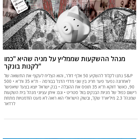
מנהל ההשקעות שממליץ על מניה שהיא "כמו
לקנות בונקר"
נתנו לקלוד להשקיע 50 אלף דולר, והוא הצליח לעקוף את התשואה של S&P
500 • לאחרונה נפער פער חריג בין שני מדדי הדגל בבורסה - ת"א 35 ות"א
90, כאשר דווקא ת"א 35 תופס את ההובלה • בנק ישראל יוצא בצעד שיאפשר
רישום כפול של מניות הבנקים בוול סטריט • וגם: איתן עציוני מנהל בית השקעות
שמנהל 2.3 מיליארד שקל, ובשוק הישראלי הוא רואה לא מעט הזדמנויות מתחת
לרדאר