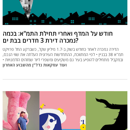
חודש על המדף ואחרי תחילת התמ"א: בכמה
נמכרה דירת 3 חדרים בבת ים?
הדירה נמכרה לאחר כחודש בשוק ב-1.7 מיליון שקל, כשברקע החל פרויקט
תמ"א 38 בבניין • לפי המתווכת, ההתחדשות העירונית העלתה את שווי הנכס,
ובמקביל מתחילים להופיע בעיר גם משקיעים ומשפרי דיור שמזהים הזדמנויות •
ועוד עסקאות נדל"ן מהשבוע האחרון