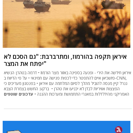
איראן תקפה בהורמוז, ומתרברבת: "גם הסכם לא
יפתח את המצר"
איראן חידשה את הירי - ופגעה בספינה באזור מצר הורמוז • דרמה בטהרן: הנשיא
פזשכיאן איים להתפטר כדי לכפות פגישה עם חמינאי • על פי הדיווח ב-CNN,
גנרל קיין מנסה להוביל מהלך לסיום המלחמה עם איראן • בפנטגון מעריכים כי
הפצצות אוויריות לבדן לא יכניעו את טהרן • ברקע: החשש בצמרת הצבא
האמריקני מהידלדלות במאגרי התחמושת ומערכות ההגנה •
עדכונים שוטפים