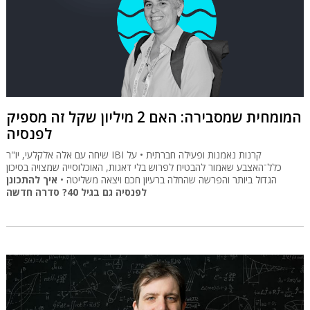
המומחית שמסבירה: האם 2 מיליון שקל זה מספיק
לפנסיה
שיחה עם אלה אלקלעי, יו"ר IBI קרנות נאמנות ופעילה חברתית • על
כלל־האצבע שאמור להבטיח לפרוש בלי דאגות, האוכלוסייה שמצויה בסיכון
הגדול ביותר והפרשה שהחלה ברעיון חכם ויצאה משליטה •
איך להתכונן
לפנסיה גם בגיל 40? סדרה חדשה