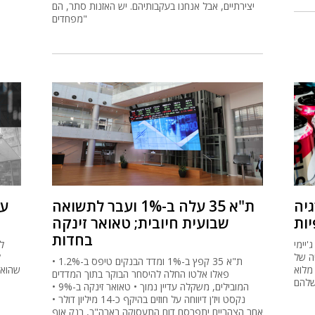
יצירתיים, אבל אנחנו בעקבותיהם. יש האזנות סתר, הם
מפחדים"
יה
ת"א 35 עלה ב-1% ועבר לתשואה
על
ות
שבועית חיובית; טאואר זינקה
בחדות
'יימי
ל
 עתירי קפאין
ת"א 35 קפץ ב-1% ומדד הבנקים טיפס ב-1.2% •
מלוא
שהוא 
פאלו אלטו החלה להיסחר הבוקר בתוך המדדים
שלהם
המובילים, משקלה עדיין נמוך • טאואר זינקה ב-9% •
נקסט ויז'ן דיווחה על חוזים בהיקף כ-14 מיליון דולר •
אחר הצהריים יתפרסם דוח התעסוקה בארה"ב, בנק אוף