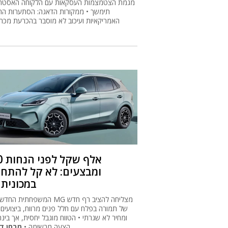
מגמת הצטמצמות העסקאות עם הלקוחה האסטר
תימשך • ממקורות הדאגה: הסתערות הח
האמריקאיות ועיכוב לא מוסבר בהכרעת מכרז
120 אל
ומבצעים: לא קל להתחר
במכונית 
המשפחתית החדשה של MG מצליחה להצ
של תמורה בפלח עם חלל פנים מרווח, ביצועים ז
ומחיר לא שגרתי • הטווח מוגבל יחסית, אך בינתי
הצעה מרשימה •
מבחן ד