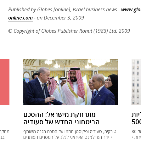
Published by Globes [online], Israel business news -
www.glo
online.com
- on December 3, 2009
© Copyright of Globes Publisher Itonut (1983) Ltd. 2009
S&P
מתרחקת מישראל: ההסכם
ס
הביטחוני החדש של סעודיה
דוח תעסוקה מאכזב בארה"ב: במקום תוספת של 80
טורקיה, סעודיה ופקיסטן חתמו על הסכם הגנה משותף
מחקר 
ק 23 אלף משרות •
• יו"ר הפרלמנט האיראני לגלג על המסרים הסותרים