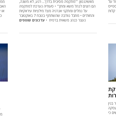
מד על
מוושינגטון: "'מתקפה מסיבית בדרך... רגע, לא משנה,
ממש
קה ב-17% ומניית ספייס
הם רוצים לנהל משא ומתן'" • סעודיה נערכת למתקפה
האם 
על נמלים ומתקני אנרגיה מצד מילציות עיראקיות
או 
והחות'ים • מחבל נוח'בה שהשתתף בטבח 7 באוקטובר
כו
נעצר כנהג משאית ברפיח •
עדכונים שוטפים
חקת
 בגין
עסקה
ל
ם כי
מש