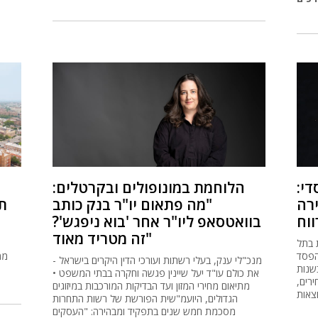
י:
הלוחמת במונופולים ובקרטלים:
רה
"מה פתאום יו"ר בנק כותב
ת
ווח
בוואטסאפ ליו"ר אחר 'בוא ניפגש'?
זה מטריד מאוד"
 בתל
הפסד
מנכ"לי ענק, בעלי רשתות ועורכי הדין היקרים בישראל -
שנות
את כולם עו"ד יעל שיינין פגשה וחקרה בבתי המשפט •
רים,
מתיאום מחירי המזון ועד הבדיקות המורכבות במיזוגים
צאות
הגדולים, היועמ"שית הפורשת של רשות התחרות
מסכמת חמש שנים בתפקיד ומבהירה: "העסקים