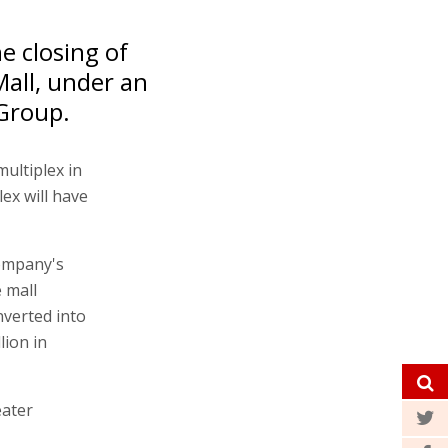
e closing of
all, under an
 Group.
multiplex in
ex will have
company's
 mall
nverted into
lion in
ater