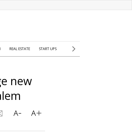
H
REAL ESTATE
START UPS
ge new
alem