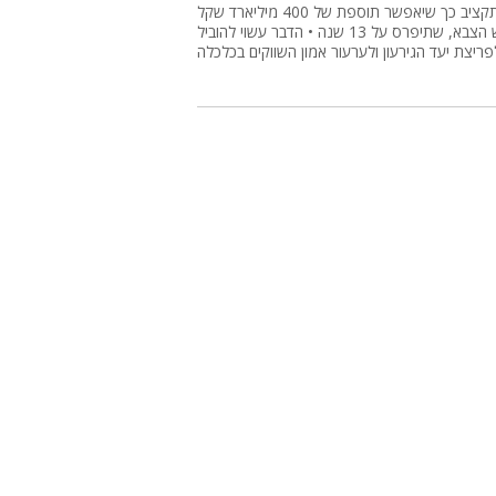
התקציב כך שיאפשר תוספת של 400 מיליארד שקל
לרכש הצבא, שתיפרס על 13 שנה • הדבר עשוי להוביל
פריצת יעד הגירעון ולערעור אמון השווקים בכלכלה