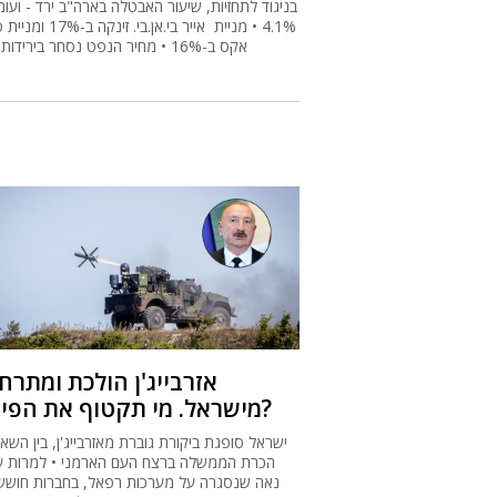
בניגוד לתחזיות, שיעור האבטלה בארה"ב ירד - ועו
4.1% • מניית אייר בי.אן.בי. זינ
אקס ב-16% • מחיר הנפט נסחר בירידות קלות
אזרבייג'ן הולכת ומתר
מישראל. מי תקטוף את הפירות?
ישראל סופגת ביקורת גוברת מאזרבייג'ן, בין השאר
הכרת הממשלה ברצח העם הארמני • למרות 
נאה שנסגרה על מערכות רפאל, בחברות חוששי