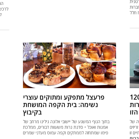
טגית
ברות
 חלל
ל
ף שקל לפני הנחות
פרעצל מתפקע ומתוקים עוצרי
ות
נשימה: בית הקפה המושחת
הזו
בקיבוץ
יב רף חדש
בתוך הנוף המשגע של יישובי אלונה גילינו מרחב של
ריזים
אמנות ואוכל • סדנת נרות משעוות דבורים, ממלכת
ים זו
פימו שמתחזה לממתקים וקפה עמוס מעדני שמרים
רכים