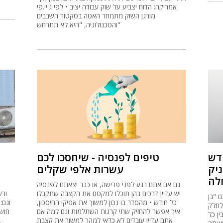
אמריקה: הדוח יצביע על שוק עבודה יציב • לפי ג'יי.פי
מורגן השוק מתמחר האטה בסקטור השבבים
והטכנולוגיה, "היא לא תתרחש"
חדש
טיפים לפנסיה - שיחסכו לכם
ניק
עשרות אלפי שקלים
חלה
גם אם אתם רגע לפני פרישה, או כבר יצאתם לפנסיה
יש עדיין דרכים בהן תוכלו למקסם את הקצבה שתקבלו
ורש
 "בן
כל חודש • מהסדר בו נכון למשוך את אפיקי החיסכון,
שו לחלק
איך אפשר להחזיק שתי קרנות השתלמות וגם למה אם
חוש
ן כל
אתם עדיין עובדים לא כדאי למהר למשוך את קצבת
ב