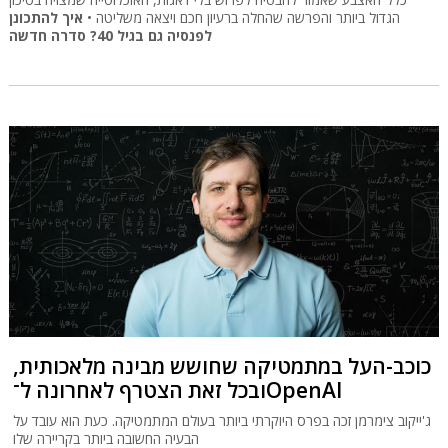
הגדול ביותר והפרשה שהחלה ברעיון חכם ויצאה משליטה •
איך להתכונן
לפנסיה גם בגיל 40? סדרה חדשה
כוכב-העל במתמטיקה שחושש מבינה מלאכותית,
ובכל זאת הצטרף לאחרונה ל־OpenAI
ג'ייקוב צימרמן זכה בפרס היוקרתי ביותר בעולם המתמטיקה. כעת הוא עובד על
הבעיה החשובה ביותר בקריירה שלו