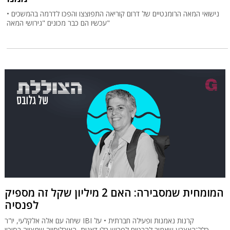
נישואי המאה הרומנטיים של דרום קוריאה התפוצצו והפכו לדרמה בהמשכים •
עכשיו הם כבר מכונים "גירושי המאה"
המומחית שמסבירה: האם 2 מיליון שקל זה מספיק
לפנסיה
שיחה עם אלה אלקלעי, יו"ר IBI קרנות נאמנות ופעילה חברתית • על
כלל־האצבע שאמור להבטיח לפרוש בלי דאגות, האוכלוסייה שמצויה בסיכון