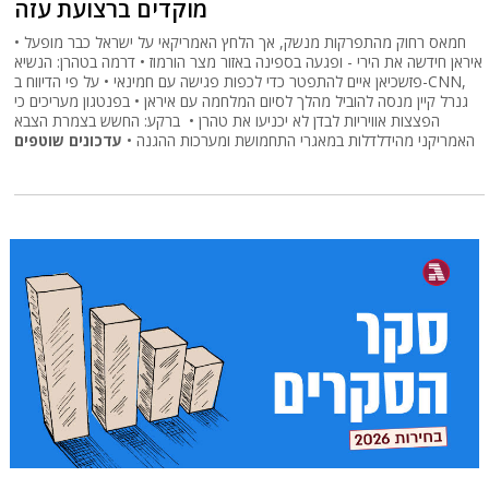
מוקדים ברצועת עזה
חמאס רחוק מהתפרקות מנשק, אך הלחץ האמריקאי על ישראל כבר מופעל •
איראן חידשה את הירי - ופגעה בספינה באזור מצר הורמוז • דרמה בטהרן: הנשיא
פזשכיאן איים להתפטר כדי לכפות פגישה עם חמינאי • על פי הדיווח ב-CNN,
גנרל קיין מנסה להוביל מהלך לסיום המלחמה עם איראן • בפנטגון מעריכים כי
הפצצות אוויריות לבדן לא יכניעו את טהרן • ברקע: החשש בצמרת הצבא
האמריקני מהידלדלות במאגרי התחמושת ומערכות ההגנה •
עדכונים שוטפים