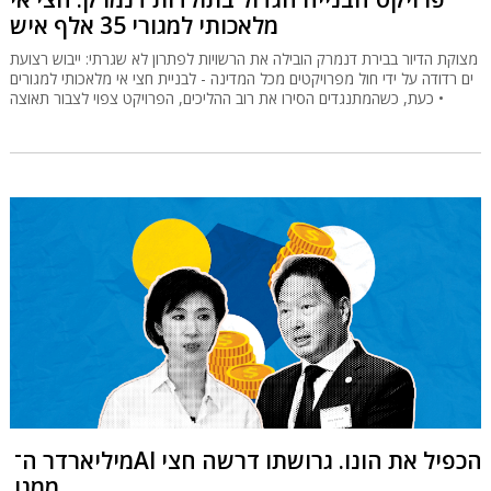
מלאכותי למגורי 35 אלף איש
מצוקת הדיור בבירת דנמרק הובילה את הרשויות לפתרון לא שגרתי: ייבוש רצועת
ים רדודה על ידי חול מפרויקטים מכל המדינה - לבניית חצי אי מלאכותי למגורים
• כעת, כשהמתנגדים הסירו את רוב ההליכים, הפרויקט צפוי לצבור תאוצה
מיליארדר ה־AI הכפיל את הונו. גרושתו דרשה חצי
ממנו