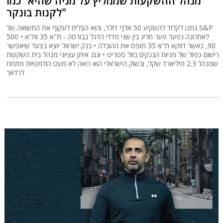
מנהל ההשקעות שממליץ על מניה שהיא "כמו
לקנות בונקר"
נתנו לקלוד להשקיע 50 אלף דולר, והוא הצליח לעקוף את התשואה של S&P
500 • לאחרונה נפער פער חריג בין שני מדדי הדגל בבורסה - ת"א 35 ות"א
90, כאשר דווקא ת"א 35 תופס את ההובלה • בנק ישראל יוצא בצעד שיאפשר
רישום כפול של מניות הבנקים בוול סטריט • וגם: איתן עציוני מנהל בית השקעות
שמנהל 2.3 מיליארד שקל, ובשוק הישראלי הוא רואה לא מעט הזדמנויות מתחת
לרדאר