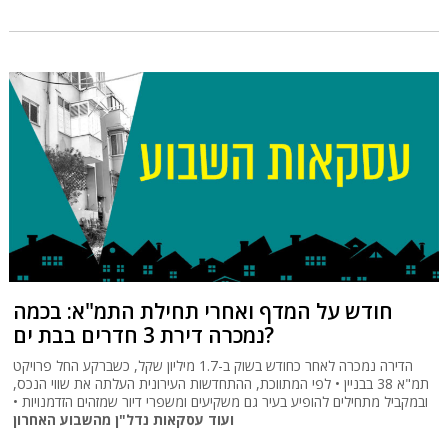
חודש על המדף ואחרי תחילת התמ"א: בכמה
נמכרה דירת 3 חדרים בבת ים?
הדירה נמכרה לאחר כחודש בשוק ב-1.7 מיליון שקל, כשברקע החל פרויקט
תמ"א 38 בבניין • לפי המתווכת, ההתחדשות העירונית העלתה את שווי הנכס,
ובמקביל מתחילים להופיע בעיר גם משקיעים ומשפרי דיור שמזהים הזדמנויות •
ועוד עסקאות נדל"ן מהשבוע האחרון