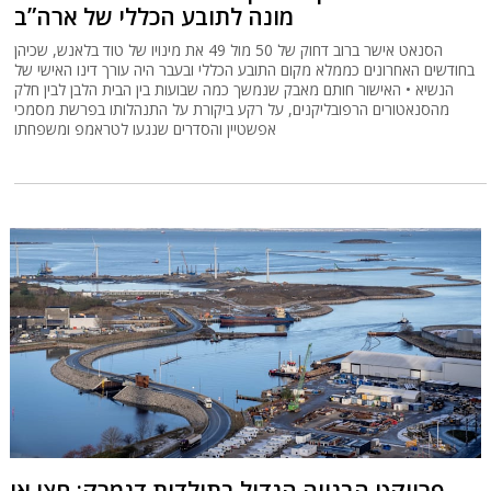
מונה לתובע הכללי של ארה”ב
הסנאט אישר ברוב דחוק של 50 מול 49 את מינויו של טוד בלאנש, שכיהן
בחודשים האחרונים כממלא מקום התובע הכללי ובעבר היה עורך דינו האישי של
הנשיא • האישור חותם מאבק שנמשך כמה שבועות בין הבית הלבן לבין חלק
מהסנאטורים הרפובליקנים, על רקע ביקורת על התנהלותו בפרשת מסמכי
אפשטיין והסדרים שנגעו לטראמפ ומשפחתו
פרויקט הבנייה הגדול בתולדות דנמרק: חצי אי