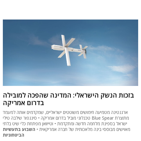
בזכות הנשק הישראלי: המדינה שהפכה למובילה
בדרום אמריקה
ארגנטינה מטמיעה חימושים משוטטים ישראליים, שמקדמים אותה למעמד
טכנלוגי מוביל בדרום אמריקה • סינגפור שילבה טילי Blue Spear מתוצרת
ישראל בספינת מלחמה חדשה ומתקדמת • וטייוואן מפתחת כלי שיט בלתי
מאוישים מבוססי בינה מלאכותית של חברה אמריקאית •
השבוע בתעשיות
הביטחוניות