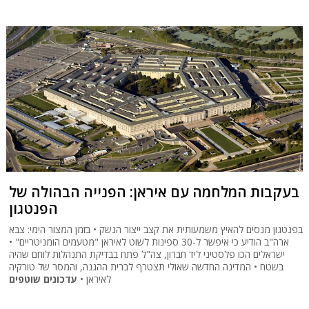
בעקבות המלחמה עם איראן: הפנייה הבהולה של
הפנטגון
בפנטגון מנסים להאיץ משמעותית את קצב ייצור הנשק • בזמן המצור הימי: צבא
ארה"ב הודיע כי איפשר ל-30 ספינות לשוט לאיראן "מטעמים הומניטריים" •
ישראלים הכו פלסטיני ליד חברון, צה"ל פתח בבדיקת התנהלות לוחם שהיה
בשטח • המדינה החדשה שאולי תצטרף לברית ההגנה, והמסר של טורקיה
לאיראן •
עדכונים שוטפים