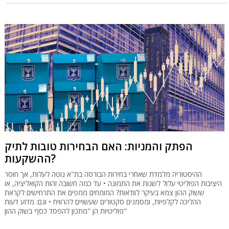
הפתק והמניות: האם הבחירות טובות לתיק
ההשקעות?
ההיסטוריה מלמדת שאחרי בחירות הבורסה בת"א נוטה לעלות, אך חוסר
היציבות הפוליטי עלול לשנות את התמונה • עד כמה חשובה זהות הקואליציה, או
ששוק ההון צמא בעיקר לוודאות? המומחים ממפים את התרחישים לקראת
ההליכה לקלפיות, ומסמנים סקטורים שעשויים להרוויח • וגם: מדוע דעות
פוליטיות הן "מתכון להפסד כסף בשוק ההון"