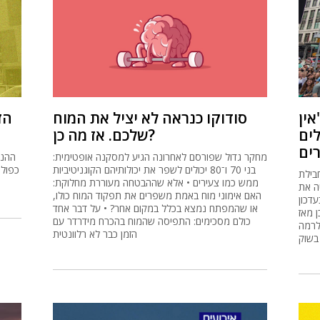
אין
סודוקו כנראה לא יציל את המוח
הז
ים
שלכם. אז מה כן?
מחקר גדול שפורסם לאחרונה הגיע למסקנה אופטימית:
ההנח
בני 70 ו־80 יכולים לשפר את יכולותיהם הקוגניטיביות
כפול 
בילת
ממש כמו צעירים • אלא שההבטחה מעוררת מחלוקת:
ה את
האם אימוני מוח באמת משפרים את תפקוד המוח כולו,
דכון
או שהמפתח נמצא בכלל במקום אחר? • על דבר אחד
 מאז
כולם מסכימים: התפיסה שהמוח בהכרח מידרדר עם
לרמה
הזמן כבר לא רלוונטית
בשוק