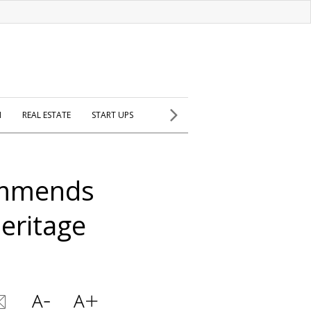
H
REAL ESTATE
START UPS
commends
eritage