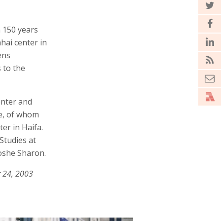
n 150 years
hai center in
ens
 to the
enter and
de, of whom
er in Haifa.
Studies at
oshe Sharon.
 24, 2003