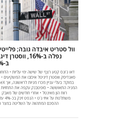
וול סטריט איבדה גובה; פלייט
נפלה ב-16%, ווסטרן ד
ב-12%
דאו ג'ונס קטע רצף של שישה ימי עליות • הדוחו
סאנדיסק וווסטרן דיגיטל איכזבו את המשקיעים • 
SpaceX במוקד: בעלי ע
המניה התאוששה • סופטבנק עקפה את התחזיות ב
רווח הון מאינטל • אחרי חודשים של מאבק: 
משתלטת על איזי 
ההסכם המתהווה על השליטה במצר הו