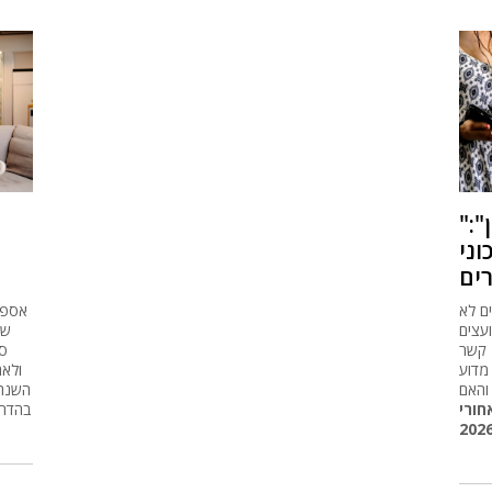
"יש יחסי תן וקח מתחת לשולחן":
וני
ים
ם לא
אספת
עצים
של
 קשר
מדוע
 והאם
השנה 
חורי
בהדרגה מ-7.3 מיליון דולר