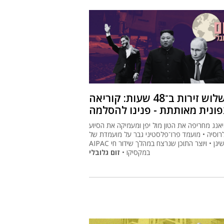
שלוש זירות ב־48 שעות: קוריאה
ונית מאותתת - פנינו להסלמה
יאנג מחריפה את הטון מול יפן ומעמיקה את הסיוע
רוסיה • מועמד פרו־פלסטיני גבר על מועמדת של
AIPAC במישיגן • ויוצר התוכן שנרצח במהלך שידור חי
במקסיקו •
זום גלובלי