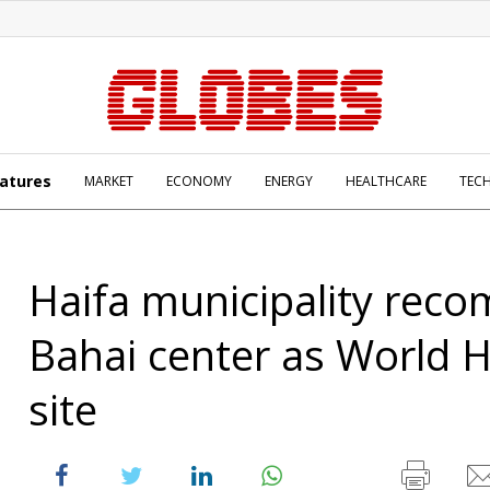
atures
MARKET
ECONOMY
ENERGY
HEALTHCARE
TEC
Haifa municipality re
Bahai center as World H
site