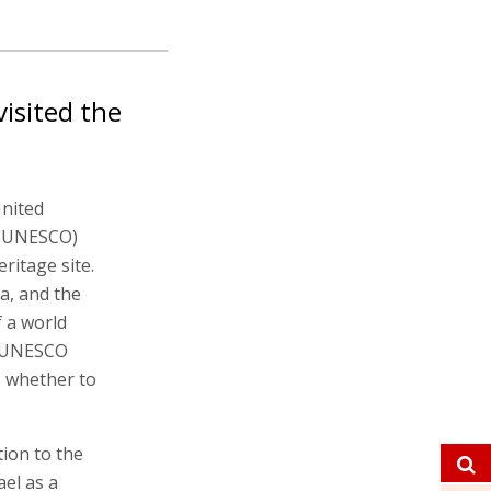
visited the
United
n (UNESCO)
ritage site.
a, and the
f a world
l UNESCO
s whether to
ion to the
ael as a