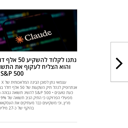
נתנו לקלוד להשקיע 50 
והוא הצליח לעקוף את התשו
של S&P 500
חש
אנתרופיק לנהל תיק השקעות של 50 א
להשיג תשואה גבוהה ממדד S&P 500 • כע
מרץ, וכי משקיעים כבר מעתיקים את העסקאות
בהיקף של כ-27 מיליון דולר