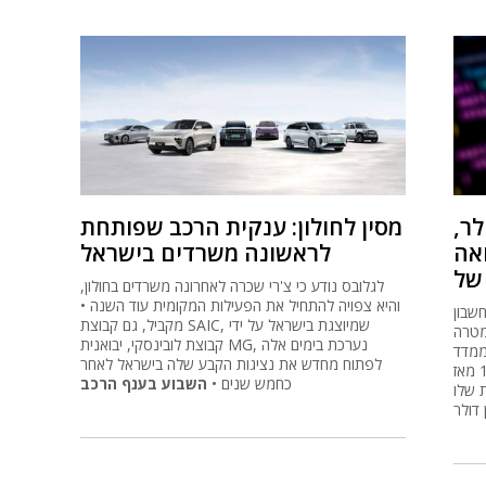
אלף דולר,
מסין לחולון: ענקית הרכב שפותחת
אה
לראשונה משרדים בישראל
לגלובס נודע כי צ'רי שכרה לאחרונה משרדים בחולון,
והיא צפויה להתחיל את הפעילות המקומית עוד השנה •
בון X עצמאי נתן לסוכן הבינה המלאכותית של
מקביל, גם קבוצת SAIC, שמיוצגת בישראל על ידי
לף דולר במטרה
קבוצת לובינסקי, יבואנית MG, נערכת בימים אלה
ת טוענים
לפתוח מחדש את נציגות הקבע שלה בישראל לאחר
מפעילי הפרויקט כי התיק הניב תשואה של 19% מאז
כחמש שנים •
השבוע בענף הרכב
 שלו