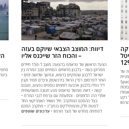
יקה
דיווח: המוצב הצבאי שיוקם בעזה
יגיטל
– והכוח הזר שייכנס אליו
הע
הצעד הראשון של טראמפ ברצועה: מוצב ל-150 חיילים
ממרוקו בעזה • בלבנון מדווחים: הסתיים סבב המו"מ בין
מחפשי
ת של
ישראל ללבנון שהתקיים ברומא, ונמשך שלושה ימים •
ביטחו
מניית
הותר לפרסום: רס"ן הראל בירנשטוק ורס"ם תמיר וקנין
ניין מכרו מניות לראשונה, אך
ז"ל נפלו בלבנון; ארבעה לוחמים נוספים נפצעו, מצבם
זכות
קשה • דיווח: ממשל טראמפ מנע תגובה משמעותית
אפולו
אחרי הרג הלוחמים - והתעמת עם צרפת לגבי המו"מ •
ג'ט • הנפט זינק בכ-4% על רקע
בצל ההסכם המתקרב: חיל האוויר האמריקאי החל
רמוז
לפנות חלק מהמתדלקים בנתב"ג • מתקרב הסכם
לפתיחה מחדש של מצר הורמוז •
עדכונים שוטפים