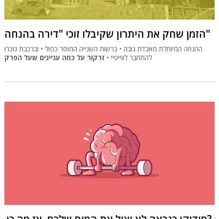
הזמן שחק את היתרון שקיבלו זוכי "דירה בהנחה"
ההנחה המיוחלת מאבדת גובה • ברשות השנייה המוסר כפול • וברכבת נזכרו
להתחבר לווייפיי •
זרקור על כמה עניינים שעל הפרק
סודוקו כנראה לא יציל את המוח שלכם. אז מה כן?