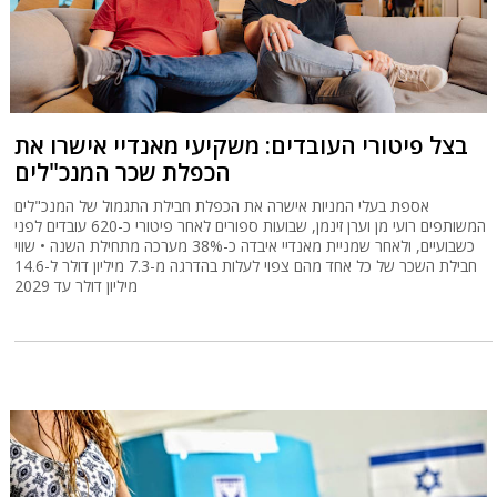
בצל פיטורי העובדים: משקיעי מאנדיי אישרו את
הכפלת שכר המנכ"לים
אספת בעלי המניות אישרה את הכפלת חבילת התגמול של המנכ"לים
המשותפים רועי מן וערן זינמן, שבועות ספורים לאחר פיטורי כ-620 עובדים לפני
כשבועיים, ולאחר שמניית מאנדיי איבדה כ-38% מערכה מתחילת השנה • שווי
חבילת השכר של כל אחד מהם צפוי לעלות בהדרגה מ-7.3 מיליון דולר ל-14.6
מיליון דולר עד 2029