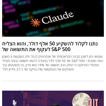
נתנו לקלוד להשקיע 50 אלף דולר, והוא הצליח
לעקוף את התשואה של S&P 500
חשבון X עצמאי נתן לסוכן הבינה המלאכותית של אנתרופיק לנהל תיק השקעות
של 50 אלף דולר במטרה להשיג תשואה גבוהה ממדד S&P 500 • כעת טוענים
מפעילי הפרויקט כי התיק הניב תשואה של 19% מאז מרץ, וכי משקיעים כבר
מעתיקים את העסקאות שלו בהיקף של כ-27 מיליון דולר