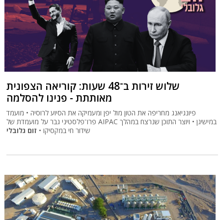
שלוש זירות ב־48 שעות: קוריאה הצפונית
מאותתת - פנינו להסלמה
פיונגיאנג מחריפה את הטון מול יפן ומעמיקה את הסיוע לרוסיה • מועמד
פרו־פלסטיני גבר על מועמדת של AIPAC במישיגן • ויוצר התוכן שנרצח במהלך
שידור חי במקסיקו •
זום גלובלי