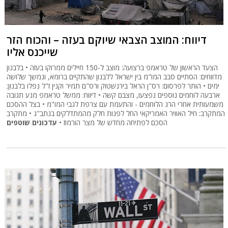
דיווח: המוצב הצבאי שיוקם בעזה – והכוח הזר
שייכנס אליו
הצעד הראשון של טראמפ ברצועה: מוצב ל-150 חיילים ממרוקו בעזה • בלבנון
מדווחים: הסתיים סבב המו"מ בין ישראל ללבנון שהתקיים ברומא, ונמשך שלושה
ימים • הותר לפרסום: רס"ן הראל בירנשטוק ורס"ם תמיר וקנין ז"ל נפלו בלבנון;
ארבעה לוחמים נוספים נפצעו, מצבם קשה • דיווח: ממשל טראמפ מנע תגובה
משמעותית אחרי הרג הלוחמים - והתעמת עם צרפת לגבי המו"מ • בצל ההסכם
המתקרב: חיל האוויר האמריקאי החל לפנות חלק מהמתדלקים בנתב"ג • מתקרב
הסכם לפתיחה מחדש של מצר הורמוז •
עדכונים שוטפים