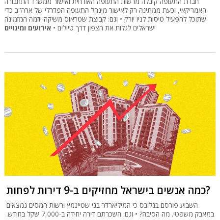
חברת התעופה קיבלה מרשות התעופה האזרחית ואישור ממשרד התחבורה
האמריקאי, וכעת ממתינה רק לאישור מינהל התעופה הפדרלי של ארה"ב כדי
שתוכל להפעיל טיסות לניו יורק • וגם: קבוצת שטראוס משיקה יוזמה המזמינה
ישראלים לגלות את הצפון דרך טיולים •
אירועים ומינויים
כמה אנשים בישראל מחזיקים ב-9 דירות לפחות?
השבוע פורסם בגלובס כי המיליארדר בני שטיינמץ ורשות המסים נמצאים
במאבק משפטי. מה הסיבה? • וגם: השכרתם דירה יחידה ב-7,000 שקל בחודש.