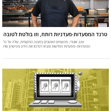
טרנד המסעדות-מעדניות רותח, וזו בולטת לטובה
עינב אזגורי, מהשפים האהובים בסצנה המקומית, עולה על גל
המעדניות–מסעדות החדשות ומביא לפרנזו את הידע והכישרון שלו