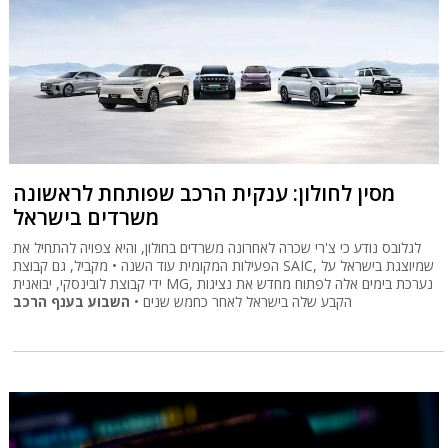
מסין לחולון: ענקית הרכב שפותחת לראשונה
משרדים בישראל
לגלובס נודע כי צ'רי שכרה לאחרונה משרדים בחולון, והיא צפויה להתחיל את
הפעילות המקומית עוד השנה • מקביל, גם קבוצת SAIC, שמיוצגת בישראל על
ידי קבוצת לובינסקי, יבואנית MG, נערכת בימים אלה לפתוח מחדש את נציגות
הקבע שלה בישראל לאחר כחמש שנים •
השבוע בענף הרכב