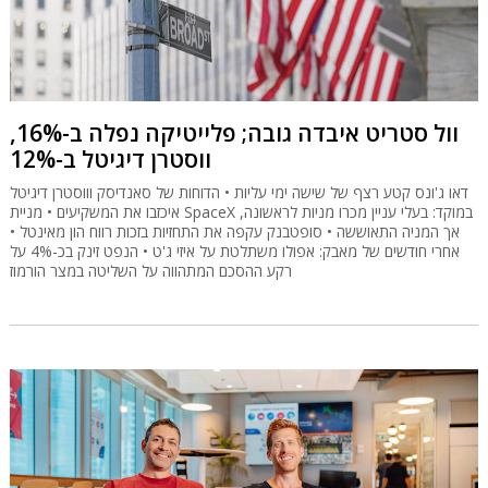
וול סטריט איבדה גובה; פלייטיקה נפלה ב-16%,
ווסטרן דיגיטל ב-12%
דאו ג'ונס קטע רצף של שישה ימי עליות • הדוחות של סאנדיסק וווסטרן דיגיטל
איכזבו את המשקיעים • מניית SpaceX במוקד: בעלי עניין מכרו מניות לראשונה,
אך המניה התאוששה • סופטבנק עקפה את התחזיות בזכות רווח הון מאינטל •
אחרי חודשים של מאבק: אפולו משתלטת על איזי ג'ט • הנפט זינק בכ-4% על
רקע ההסכם המתהווה על השליטה במצר הורמוז