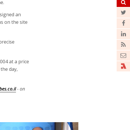
e.
 signed an
s on the site
precise
04 at a price
 the day,
es.co.il
- on