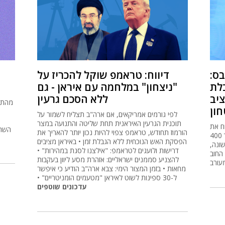
בס:
דיווח: טראמפ שוקל להכריז על
לת
"ניצחון" במלחמה עם איראן - גם
יב
ללא הסכם גרעין
מהתאו
ון
לפי גורמים אמריקאים, אם ארה"ב תצליח לשמור על
תוכנית הגרעין האיראנית תחת שליטה והתנועה במצר
ח את
השתפ
הורמוז תחודש, טראמפ צפוי להיות נכון יותר להאריך את
תקציב המדינה ולהגדיל את תקציב הביטחון בעוד 400
הפסקת האש הנוכחית ללא הגבלת זמן • באיראן מציבים
 ראשונה,
דרישות ולועגים לטראמפ: "אילצנו לסגת במהירות" •
 החוב
להצניע סממנים ישראליים: אזהרת מסע ליוון בעקבות
מעורב
מחאות • בזמן המצור הימי: צבא ארה"ב הודיע כי איפשר
ל-30 ספינות לשוט לאיראן "מטעמים הומניטריים" •
עדכונים שוטפים