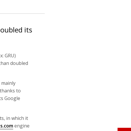
oubled its
x: GRU)
than doubled
s mainly
 thanks to
nts Google
, in which it
s.com
engine