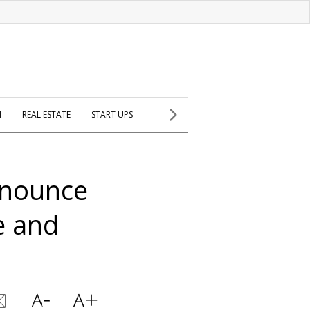
H
REAL ESTATE
START UPS
nnounce
e and