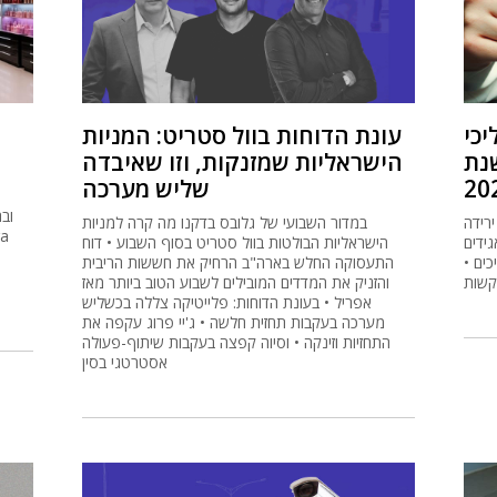
יכי
עונת הדוחות בוול סטריט: המניות
שנת
הישראליות שמזנקות, וזו שאיבדה
20
שליש מערכה
רידה
במדור השבועי של גלובס בדקנו מה קרה למניות
גידים
הישראליות הבולטות בוול סטריט בסוף השבוע • דוח
כים •
התעסוקה החלש בארה"ב הרחיק את חששות הריבית
והזניק את המדדים המובילים לשבוע הטוב ביותר מאז
אפריל • בעונת הדוחות: פלייטיקה צללה בכשליש
מערכה בעקבות תחזית חלשה • ג'יי פרוג עקפה את
התחזיות וזינקה • וסיוה קפצה בעקבות שיתוף-פעולה
אסטרטגי בסין