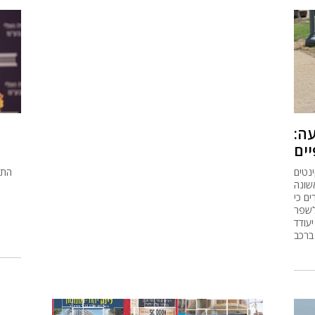
ה:
יים
נטים
התו
שונה
ם כי
ה
לשפר
יעודד
ברכב