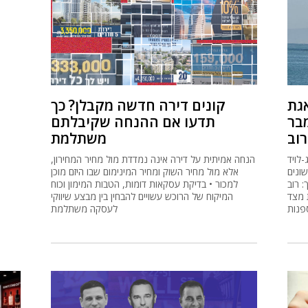
גת
קונים דירה חדשה מקבלן? כך
מבר
תדעו אם ההנחה שקיבלתם
וב
משתלמת
לויד
הנחה אמיתית על דירה אינה נמדדת מול מחיר המחירון,
ונים
אלא מול מחיר השוק ומחיר המינימום שבו היזם מוכן
: רוב
למכור • בדיקת עסקאות דומות, הטבות המימון וכוח
 מצד
המיקוח של הרוכש עשויים להבחין בין מבצע שיווקי
פנות
לעסקה משתלמת