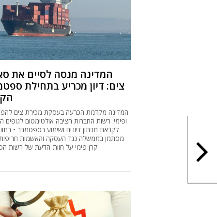
המדינה מנסה לסיים את סא
צים: דיון מכריע בתחילת ספט
הקר
המדינה מקדמת הכרעה בעסקת מכירת צים להפג-
ופימי: רשות החברות הציבה אולטימטום לגופים הש
לקראת מרתון דיונים ושימוע בספטמבר • בתווך
מסתמן בממשלה נגד העסקה והאשמות חריפות
קרן פימי על חוות-הדעת של רשות הס