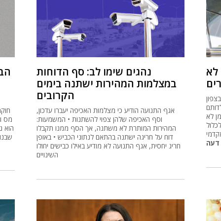
 לא
נהגים שימו לב: סף הדוחות
הבן
ים
במצלמות המהירות ישתנה בימים
הקרובים
בצפון
דותם
אגף התנועה הודיע כי מצלמות האכיפה יעברו עדכון,
חוקר
ן לא
וסף האכיפה שלהן צפוי להשתנות • המשמעות:
כלול
המהירות המותרת לא משתנה, אך הסף ממנו תקבלו
הוא נ
אקדמי
דוח על חריגה ישתנה בהתאם לנתוני הכביש • באופן
שבנו
דעה
חריג יחסית, אגף התנועה לא מודיע באילו כבישים יחולו
השינויים