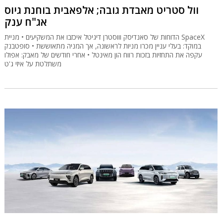
וול סטריט מאבדת גובה; אלפאבית בוחנת גיוס
אג"ח ענק
הדוחות של סאנדיסק וווסטרן דיגיטל איכזבו את המשקיעים • מניית SpaceX
במוקד: בעלי עניין מכרו מניות לראשונה, אך המניה מתאוששת • סופטבנק
עקפה את התחזיות בזכות רווח הון מאינטל • אחרי חודשים של מאבק: אפולו
משתלטת על איזי ג'ט