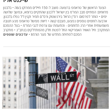
הצעד הראשון של טראמפ ברצועה: מוצב ל-150 חיילים ממרוקו בעזה • בלבנון
מדווחים: הסתיים סבב המו"מ בין ישראל ללבנון שהתקיים ברומא, ונמשך שלושה
ימים • הותר לפרסום: רס"ן הראל בירנשטוק ורס"ם תמיר וקנין ז"ל נפלו בלבנון;
ארבעה לוחמים נוספים נפצעו, מצבם קשה • דיווח: ממשל טראמפ מנע תגובה
משמעותית אחרי הרג הלוחמים - והתעמת עם צרפת לגבי המו"מ • בצל ההסכם
המתקרב: חיל האוויר האמריקאי החל לפנות חלק מהמתדלקים בנתב"ג • מתקרב
הסכם לפתיחה מחדש של מצר הורמוז •
עדכונים שוטפים