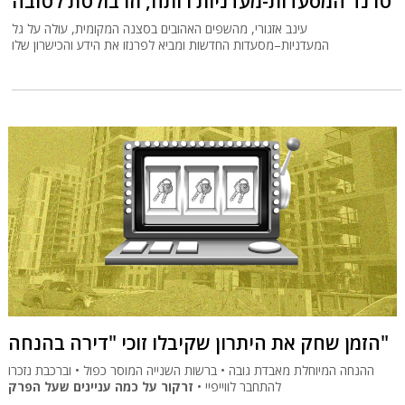
טרנד המסעדות-מעדניות רותח, וזו בולטת לטובה
עינב אזגורי, מהשפים האהובים בסצנה המקומית, עולה על גל
המעדניות–מסעדות החדשות ומביא לפרנזו את הידע והכישרון שלו
הזמן שחק את היתרון שקיבלו זוכי "דירה בהנחה"
ההנחה המיוחלת מאבדת גובה • ברשות השנייה המוסר כפול • וברכבת נזכרו
להתחבר לווייפיי •
זרקור על כמה עניינים שעל הפרק