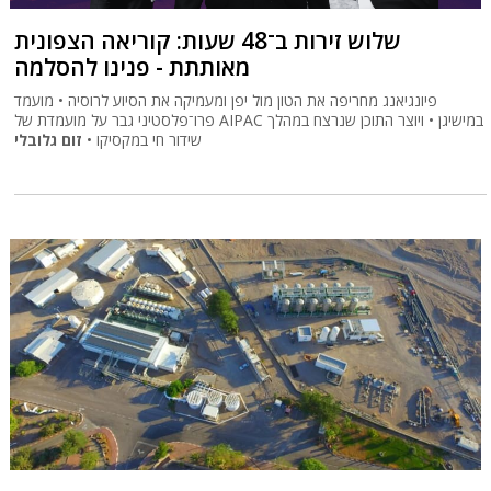
שלוש זירות ב־48 שעות: קוריאה הצפונית
מאותתת - פנינו להסלמה
פיונגיאנג מחריפה את הטון מול יפן ומעמיקה את הסיוע לרוסיה • מועמד
פרו־פלסטיני גבר על מועמדת של AIPAC במישיגן • ויוצר התוכן שנרצח במהלך
שידור חי במקסיקו •
זום גלובלי