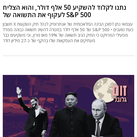
נתנו לקלוד להשקיע 50 אלף דולר, והוא הצליח
לעקוף את התשואה של S&P 500
חשבון X עצמאי נתן לסוכן הבינה המלאכותית של אנתרופיק לנהל תיק השקעות
של 50 אלף דולר במטרה להשיג תשואה גבוהה ממדד S&P 500 • כעת טוענים
מפעילי הפרויקט כי התיק הניב תשואה של 19% מאז מרץ, וכי משקיעים כבר
מעתיקים את העסקאות שלו בהיקף של כ-27 מיליון דולר