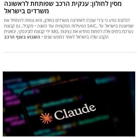
מסין לחולון: ענקית הרכב שפותחת לראשונה
משרדים בישראל
לגלובס נודע כי צ'רי שכרה לאחרונה משרדים בחולון, והיא צפויה להתחיל את
הפעילות המקומית עוד השנה • מקביל, גם קבוצת SAIC, שמיוצגת בישראל על
ידי קבוצת לובינסקי, יבואנית MG, נערכת בימים אלה לפתוח מחדש את נציגות
הקבע שלה בישראל לאחר כחמש שנים •
השבוע בענף הרכב