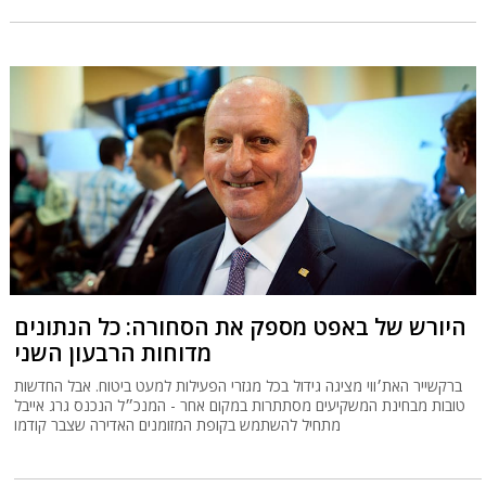
היורש של באפט מספק את הסחורה: כל הנתונים
מדוחות הרבעון השני
ברקשייר האת׳ווי מציגה גידול בכל מגזרי הפעילות למעט ביטוח. אבל החדשות
טובות מבחינת המשקיעים מסתתרות במקום אחר - המנכ״ל הנכנס גרג אייבל
מתחיל להשתמש בקופת המזומנים האדירה שצבר קודמו