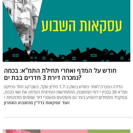
חודש על המדף ואחרי תחילת התמ"א: בכמה
נמכרה דירת 3 חדרים בבת ים?
הדירה נמכרה לאחר כחודש בשוק ב-1.7 מיליון שקל, כשברקע החל פרויקט
תמ"א 38 בבניין • לפי המתווכת, ההתחדשות העירונית העלתה את שווי הנכס,
ובמקביל מתחילים להופיע בעיר גם משקיעים ומשפרי דיור שמזהים הזדמנויות •
ועוד עסקאות נדל"ן מהשבוע האחרון