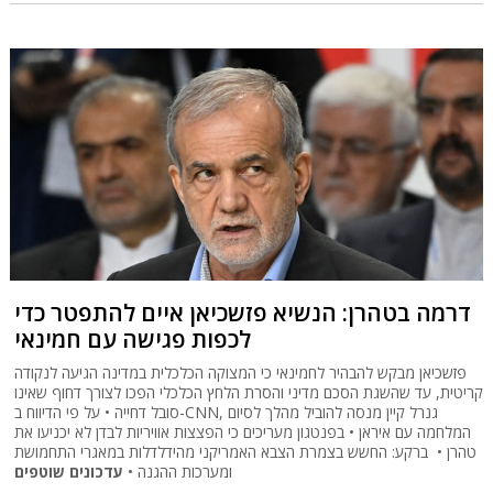
דרמה בטהרן: הנשיא פזשכיאן איים להתפטר כדי
לכפות פגישה עם חמינאי
פזשכיאן מבקש להבהיר לחמינאי כי המצוקה הכלכלית במדינה הגיעה לנקודה
קריטית, עד שהשגת הסכם מדיני והסרת הלחץ הכלכלי הפכו לצורך דחוף שאינו
סובל דחייה • על פי הדיווח ב-CNN, גנרל קיין מנסה להוביל מהלך לסיום
המלחמה עם איראן • בפנטגון מעריכים כי הפצצות אוויריות לבדן לא יכניעו את
טהרן • ברקע: החשש בצמרת הצבא האמריקני מהידלדלות במאגרי התחמושת
ומערכות ההגנה •
עדכונים שוטפים