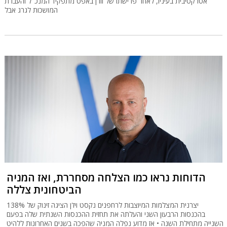
אטרקטיבית בעיניו, לאחר פרישתו של וורן באפט מתפקיד המנכ"ל והעברת
המושכות לגרג אבל
הדוחות נראו כמו הצלחה מסחררת, ואז המניה
הביטחונית צללה
יצרנית המצלמות המיוצבות לרחפנים נקסט ויז'ן הציגה זינוק של 138%
בהכנסות הרבעון השני והעלתה את תחזית ההכנסות השנתית שלה בפעם
השנייה מתחילת השנה • אז מדוע נפלה המניה שהפכה בשנים האחרונות ללהיט