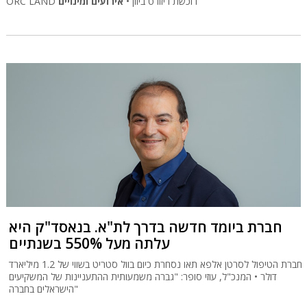
ORC LAND רוכשת ריזורט ביוון •
אירועים ומינויים
חברת ביומד חדשה בדרך לת"א. בנאסד"ק היא
עלתה מעל 550% בשנתיים
חברת הטיפול לסרטן אלפא תאו נסחרת כיום בוול סטריט בשווי של 1.2 מיליארד
דולר • המנכ"ל, עוזי סופר: "גברה משמעותית ההתעניינות של המשקיעים
הישראלים בחברה"