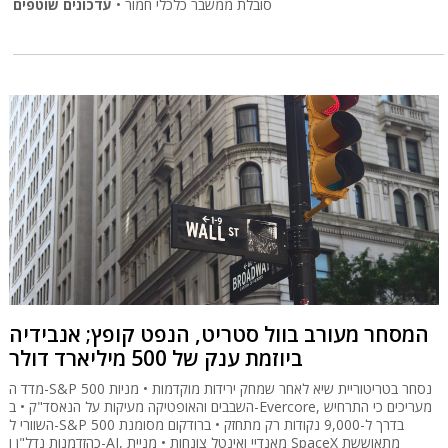
סובלת ממשבר כלכלי חמור •
עדכונים שוטפים
המסחר מעורב בוול סטריט, הנפט קופץ; אנבידיה
ביוזמת ענק של 500 מיליארד דולר
מדד ה-S&P 500 נסחר בטריטוריית שיא לאחר שמחק ירידות מוקדמות • מניות
השבבים והאופטיקה מעיקות על הנאסד"ק • ב-Evercore, מעריכים כי התרחיש
השוורי ל-S&P 500 בדרך ל-9,000 נקודות רק מתחזק • ברודקום מסומנת
כהזדמנות נדל"ן ו-AI, מאנדיי ואינטל צונחות • מניית SpaceX מתאוששת