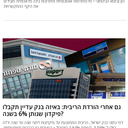
הון וביצוא הביטחוני • פלטפורמות אוטונומיות ופתרונות בינה מלאכותית מובילים
את היקף ההתקשרויות
גם אחרי הורדת הריבית: באיזה בנק עדיין תקבלו
פיקדון שנותן 6% בשנה?
לפי נתוני בנק ישראל, הריבית הממוצעת על פיקדונות לחצי שנה עד שנה ירדה
ביולי ל־3.59%, לעומת 3.94% באפריל • הפערים בין הבנקים משמעותיים,