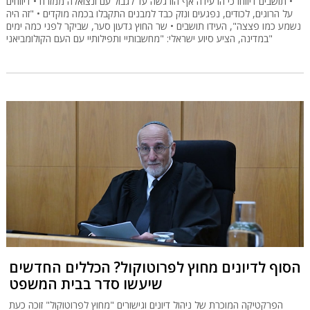
• תושבים דיווחו כי הרעידה אף הורגשה עד לגבול עם ונצואלה ממזרח • דיווחים
על הרוגים, לכודים, נפגעים ונזק כבד למבנים התקבלו בכמה מוקדים • "זה היה
נשמע כמו פצצה", העידו תושבים • שר החוץ גדעון סער, שביקר לפני כמה ימים
במדינה, הציע סיוע ישראלי: "מחשבותיי ותפילותיי עם העם הקולומביאני"
הסוף לדיונים מחוץ לפרוטוקול? הכללים החדשים
שיעשו סדר בבית המשפט
הפרקטיקה המוכרת של ניהול דיונים וגישורים "מחוץ לפרוטוקול" זוכה כעת