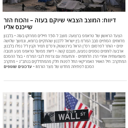
דיווח: המוצב הצבאי שיוקם בעזה – והכוח הזר
שייכנס אליו
הצעד הראשון של טראמפ ברצועה: מוצב ל-150 חיילים ממרוקו בעזה • בלבנון
מדווחים: הסתיים סבב המו"מ בין ישראל ללבנון שהתקיים ברומא, ונמשך שלושה
ימים • הותר לפרסום: רס"ן הראל בירנשטוק ורס"ם תמיר וקנין ז"ל נפלו בלבנון;
ארבעה לוחמים נוספים נפצעו, מצבם קשה • דיווח: ממשל טראמפ מנע תגובה
משמעותית אחרי הרג הלוחמים - והתעמת עם צרפת לגבי המו"מ • בצל ההסכם
המתקרב: חיל האוויר האמריקאי החל לפנות חלק מהמתדלקים בנתב"ג • מתקרב
הסכם לפתיחה מחדש של מצר הורמוז •
עדכונים שוטפים