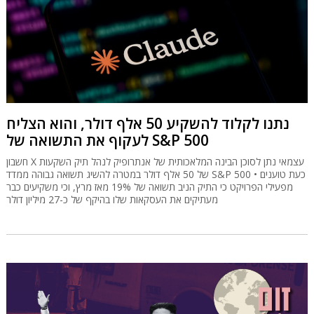
נתנו לקלוד להשקיע 50 אלף דולר, והוא הצליח
לעקוף את התשואה של S&P 500
חשבון X עצמאי נתן לסוכן הבינה המלאכותית של אנתרופיק לנהל תיק השקעות
של 50 אלף דולר במטרה להשיג תשואה גבוהה ממדד S&P 500 • כעת טוענים
מפעילי הפרויקט כי התיק הניב תשואה של 19% מאז מרץ, וכי משקיעים כבר
מעתיקים את העסקאות שלו בהיקף של כ-27 מיליון דולר