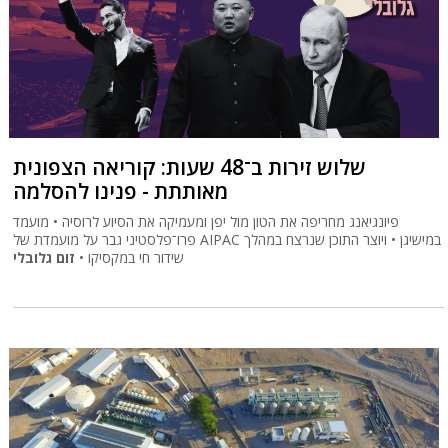
שלוש זירות ב־48 שעות: קוריאה הצפונית
מאותתת - פנינו להסלמה
פיונגיאנג מחריפה את הטון מול יפן ומעמיקה את הסיוע לרוסיה • מועמד
פרו־פלסטיני גבר על מועמדת של AIPAC במישיגן • ויוצר התוכן שנרצח במהלך
שידור חי במקסיקו •
זום גלובלי