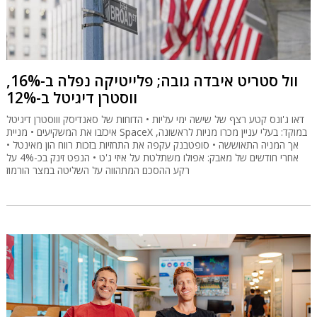
וול סטריט איבדה גובה; פלייטיקה נפלה ב-16%,
ווסטרן דיגיטל ב-12%
דאו ג'ונס קטע רצף של שישה ימי עליות • הדוחות של סאנדיסק וווסטרן דיגיטל
איכזבו את המשקיעים • מניית SpaceX במוקד: בעלי עניין מכרו מניות לראשונה,
אך המניה התאוששה • סופטבנק עקפה את התחזיות בזכות רווח הון מאינטל •
אחרי חודשים של מאבק: אפולו משתלטת על איזי ג'ט • הנפט זינק בכ-4% על
רקע ההסכם המתהווה על השליטה במצר הורמוז