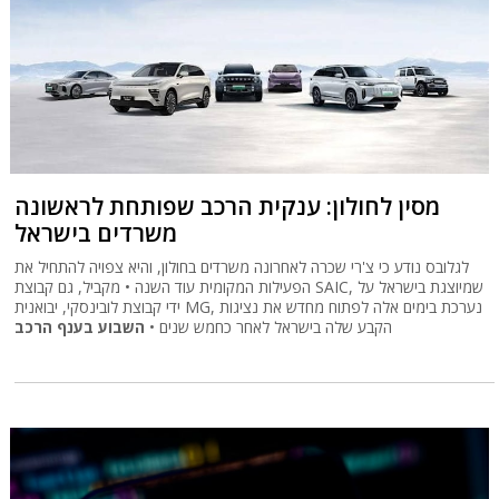
מסין לחולון: ענקית הרכב שפותחת לראשונה
משרדים בישראל
לגלובס נודע כי צ'רי שכרה לאחרונה משרדים בחולון, והיא צפויה להתחיל את
הפעילות המקומית עוד השנה • מקביל, גם קבוצת SAIC, שמיוצגת בישראל על
ידי קבוצת לובינסקי, יבואנית MG, נערכת בימים אלה לפתוח מחדש את נציגות
הקבע שלה בישראל לאחר כחמש שנים •
השבוע בענף הרכב