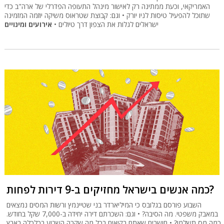
האמריקאי, וכעת ממתינה רק לאישור מינהל התעופה הפדרלי של ארה"ב כדי
שתוכל להפעיל טיסות לניו יורק • וגם: קבוצת שטראוס משיקה יוזמה המזמינה
ישראלים לגלות את הצפון דרך טיולים •
אירועים ומינויים
כמה אנשים בישראל מחזיקים ב-9 דירות לפחות?
השבוע פורסם בגלובס כי המיליארדר בני שטיינמץ ורשות המסים נמצאים
במאבק משפטי. מה הסיבה? • וגם: השכרתם דירה יחידה ב-7,000 שקל בחודש.
כמה מס תשלמו? • חושבים שאתם בקיאים בכל מה שקרה השבוע בכלכלה בארץ