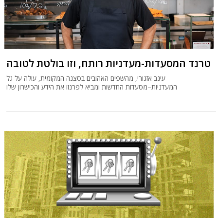
טרנד המסעדות-מעדניות רותח, וזו בולטת לטובה
עינב אזגורי, מהשפים האהובים בסצנה המקומית, עולה על גל
המעדניות–מסעדות החדשות ומביא לפרנזו את הידע והכישרון שלו