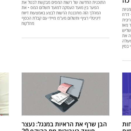
כה
התוכנית החדשה של רשות המסים מבקשת לבטל את
הפער בין מועד העסקה למועד תשלום המס • את
ניות
המהלך הזה מתכננת הרשות לבצע באמצעות דיווח
דו"ח
דיגיטלי רציף ותשלום מע"מ מיידי עם קבלת הכסף
יבית
מהלקוח
 מאז
שליש
ה את
עולה
בסין
חות
הבן שרף את הראיות במנגל: נעצר