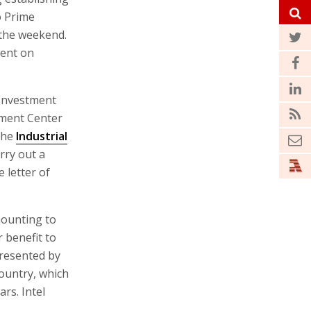
to Prime
 the weekend.
ent on
e Investment
tment Center
 the
Industrial
arry out a
e letter of
mounting to
r benefit to
presented by
 country, which
ars. Intel