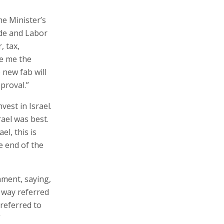
e Minister’s
ade and Labor
, tax,
ve me the
 new fab will
pproval.”
vest in Israel.
rael was best.
el, this is
he end of the
mment, saying,
 way referred
 referred to
”