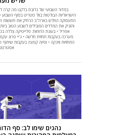
שליש מער
במדור השבועי של גלובס בדקנו מה קרה למ
הישראליות הבולטות בוול סטריט בסוף השבוע • 
התעסוקה החלש בארה"ב הרחיק את חששות הר
והזניק את המדדים המובילים לשבוע הטוב ביותר
אפריל • בעונת הדוחות: פלייטיקה צללה בכ
מערכה בעקבות תחזית חלשה • ג'יי פרוג עקפ
התחזיות וזינקה • וסיוה קפצה בעקבות שיתוף פ
אסטרטגי 
נהגים שימו לב: סף הדו