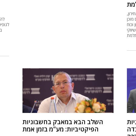
מת
רון,
 מוכן
להא
וכוח
לגופי
יווקי
ב
למת
יות
השלב הבא במאבק בחשבוניות
בדה
הפיקטיביות: מע"מ בזמן אמת