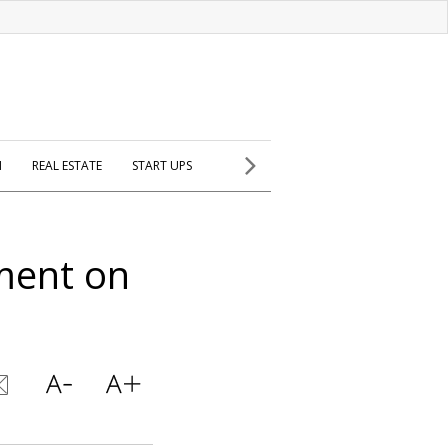
H
REAL ESTATE
START UPS
tment on