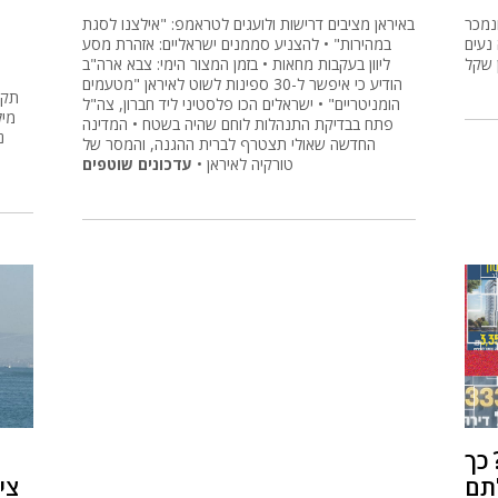
נמכר
באיראן מציבים דרישות ולועגים לטראמפ: "אילצנו לסגת
 נעים
במהירות" • להצניע סממנים ישראליים: אזהרת מסע
ליוון בעקבות מחאות • בזמן המצור הימי: צבא ארה"ב
הודיע כי איפשר ל-30 ספינות לשוט לאיראן "מטעמים
הומניטריים" • ישראלים הכו פלסטיני ליד חברון, צה"ל
פתח בבדיקת התנהלות לוחם שהיה בשטח • המדינה
נ
החדשה שאולי תצטרף לברית ההגנה, והמסר של
טורקיה לאיראן •
עדכונים שוטפים
כך
תם
צי