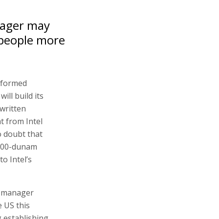
anager may
 people more
informed
ill build its
 written
t from Intel
o doubt that
a 300-dunam
to Intel’s
l manager
 US this
g establishing