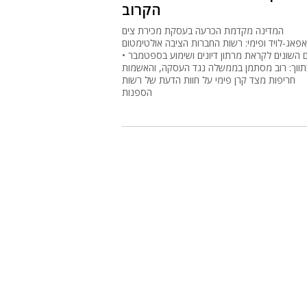
הקרוב
המדינה מקדמת הכרעה בעסקת מכירת צים
פאג-לויד ופימי: רשות החברות הציבה אולטימטום
ם השונים לקראת מרתון דיונים ושימוע בספטמבר •
תווך: רוב מסתמן בממשלה נגד העסקה, והאשמות
חריפות מצד קרן פימי על חוות הדעת של רשות
הספנות