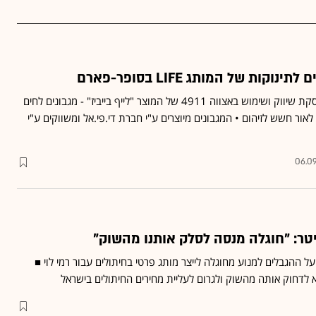
וקות של המותג LIFE בסופר-פארם
משרד הבריאות קורא להפסקת שיווק ושימוש באצווה 4911 של המוצר "לייף בייביז" - מגבונים לחים
לאור חשש לזיהום • המגבונים מיוצרים ע"י חברת די.פי.אל ומשווקים ע"י
06.09
יטר: "חוגלה מנסה לסלק אותנו מהשוק"
ונה על ההגבלים למנוע מחוגלה לייצר מותג פרטי בחיתולים עבור רמי לוי ■
 לדחוק אותה מהשוק ולגרום לעליית מחירים החיתולים בישראל