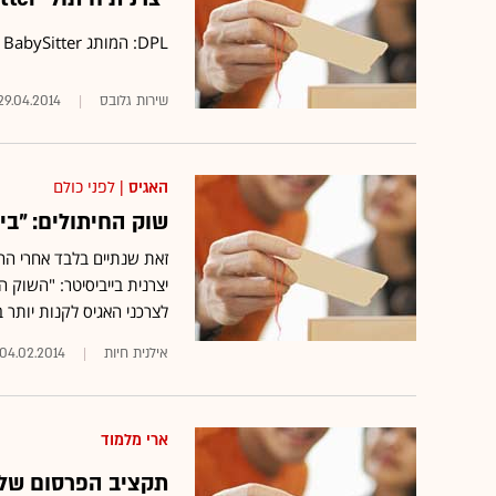
DPL: המותג ‏BabySitter‏ תופס כיום נתח שוק כספי של כ-10% משוק החיתולים
29.04.2014
האגיס
| לפני כולם
שוק החיתולים: "ביי
זאת שנתיים בלבד אחרי הה
יצרנית בייביסיטר: "השוק ה
לצרכני האגיס לקנות יותר ב
אילנית חיות
04.02.2014
ארי מלמוד
תקציב הפרסום של חיתולי BabySitter י