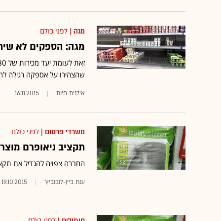
מגה
| לפני כולם
מגה: הספקים לא שיתפ
שהצהירו על אספקה רגילה לרש
אילנית חיות
16.11.2015
משרדי פרסום
| לפני כולם
תקציב ניאופרם מוצרי
החברה צפויה להגדיל את תקציב הפרסום
ענת ביין-לובוביץ'
19.10.2015
חיתולים
| לפני כולם