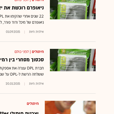
ניאופרם רוכשת את יצר
ניאופרם של מיכל ודוד פורר, לפי שווי של 
אילנית חיות
01.09.2015
חיתולים
| לפני כולם
סכסוך מסחרי בין רמי ל
חברת DPL עצרה את אס
ששלחה הרשת ל-DPL על שנת 2014
אילנית חיות
20.01.2015
חיתולים
יצרנית חיתולי BabySitter השקיעה 120 מיליון שקל במפעל חדש