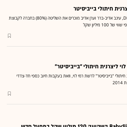
נית חיתולי בייביסיטר
22 שנים אחרי שהקימו את DPL, עינב אדיב-ברר וערן אדיב מוכרים את השליטה (80%) בחברה לקבוצת
100 מיליון שקל
וי ליצרנית חיתולי "בייביסיטר"
פקת חיתולי "בייביסיטר" לרשת רמי לוי, וזאת בעקבות חיוב כספי חד-צדדי