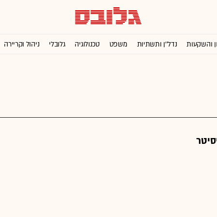
ן והשקעות
נדל''ן ותשתיות
משפט
טכנולוגיה
גלובלי
ניהול וקריירה
סיטר