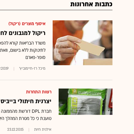
כתבות אחרונות
איסוף מוצרים (ריקול)
ריקול למגבונים לחים לתינ
לתינוקות ללא בישום, וזאת 
סופר-פארם
מיכל רז-חיימוביץ'
.2019
רשות התחרות
יצרנית חיתולי בייביס
חברת DPL דורשת מהממ
טוענת כי כל מטרת המהלך היא
אילנית חיות
23.12.2015