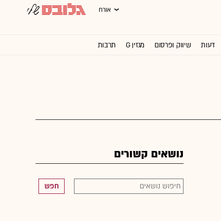
אורח
דעות
שיווק ופרסום
מגזין G
תרבות
וול סטריט ג'ורנל
נושאים קשורים
חפש