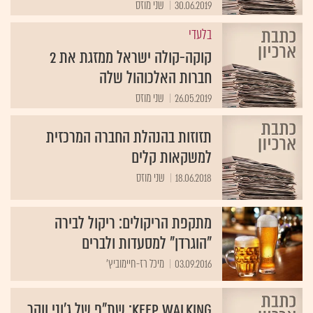
30.06.2019
שני מוזס
בלעדי
קוקה-קולה ישראל ממזגת את 2
חברות האלכוהול שלה
26.05.2019
שני מוזס
תזוזות בהנהלת החברה המרכזית
למשקאות קלים
18.06.2018
שני מוזס
מתקפת הריקולים: ריקול לבירה
"הוגרדן" למסעדות ולברים
03.09.2016
מיכל רז-חיימוביץ'
Keep Walking: שת"פ של ג'וני ווקר