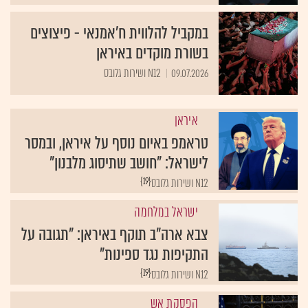
במקביל להלווית ח'אמנאי - פיצוצים
בשורת מוקדים באיראן
09.07.2026
N12 ושירות גלובס
איראן
טראמפ באיום נוסף על איראן, ובמסר
לישראל: "חושב שתיסוג מלבנון"
{19}
N12 ושירות גלובס
ישראל במלחמה
צבא ארה"ב תוקף באיראן: "תגובה על
התקיפות נגד ספינות"
{19}
N12 ושירות גלובס
הפסקת אש