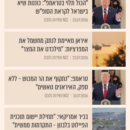
"הכול תלוי בטראמפ": כוננות שיא
בישראל לקראת הסופ"ש
23.07.2026
N12 ושירות גלובס
איראן מאיימת לנתק מחשמל את
המפרציות: "מילכדנו את המצר"
22.07.2026
N12 ושירות גלובס
טראמפ: "נתקוף את הר המכוש - ללא
ספק, האיראנים נואשים"
21.07.2026
N12 ושירות גלובס
בכיר אמריקאי: "תחילת יישום תוכנית
הפיילוט בלבנון - התקדמות ממשית"