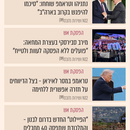
נתניהו וטראמפ שוחחו: "סיכמו
להיפגש בקרוב בארה"ב"
{19}
N12 ושירות גלובס
הפסקת אש
מירב סבירסקי בעצרת המחאה:
"פועלים ללא הפסקה לעוות ולטייח"
{19}
N12 ושירות גלובס
הפסקת אש
טראמפ במסר לאיראן - בצל הדיווחים
על חזרה אפשרית ללחימה
{19}
N12 ושירות גלובס
הפסקת אש
"הפיילוט" החדש בדרום לבנון -
והמלכודת שתפסה 40 מחבלים