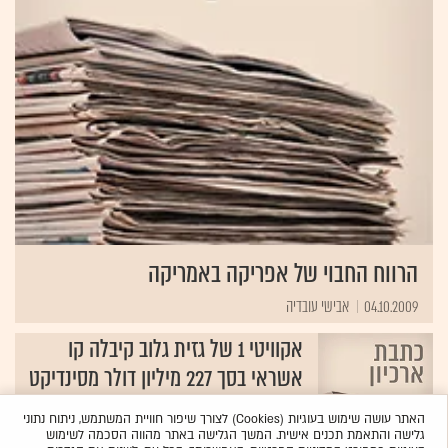
הרווח החבוי של אפריקה באמריקה
04.10.2009
אבישי עובדיה
אקוויטי 1 של גזית גלוב קיבלה קו
אשראי בסך 227 מיליון דולר מסינדיקט
בנקים בראשות וולס פרגו
האתר עושה שימוש בעוגיות (Cookies) לצורך שיפור חוויית המשתמש, ניתוח נתוני
18.10.2008
ארז וולברג
גלישה והתאמת תכנים אישית. המשך הגלישה באתר מהווה הסכמה לשימוש