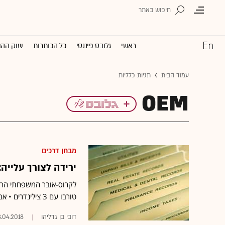
ראשי
גלובס פיננסי
כל הכותרות
שוק ההו
עמוד הבית
תגיות כלליות
OEM
מבחן דרכים
ירידה לצורך עלייה: השדרו
טורבו עם 3 צילינדרים • אבל הוא מציג אישיות גרמנית נבדלת, הרבה שימושיות ותמחור הולם
דובי בן גדליהו
.04.2018