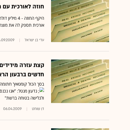
חוזה לאורכית עם ח
אורכית תספק לה את מוצר ה-CM-4000
עדי בן ישראל
4.09.2009
קצת עזרה מידידים
חדשים ברבעון הרא
בסך הכול קומטאץ' חתומה על הסכמים דומים עם 21
גדעון מנטל: "אנו נכנס
ולגלישה בטוחה ברשת"
דן שוחט
06.04.2009