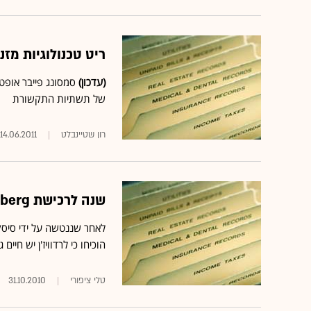
ריט טכנולוגיות מזנקת ב-150% על רקע הסכ
(עדכון)
של תשתיות התקשורת
רון שטיינבלט
14.06.2011
שנה לרכישת Tandberg בידי סיסקו - רדוויז'ן מתעוררת לחיים
לאחר שננטשה על ידי סיסקו
הוכיחו כי לרדוויז'ן יש חיים גם
טלי ציפורי
31.10.2010