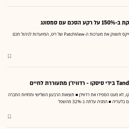
ם עם סמסונג
סמסונג פייבר אופטיקס תשווק את מערכות ה-PatchView של ריט, המיועדות לניהול חכם
, לא מעט הספידו את רדוויז'ן ■ תוצאות הרבעון השלישי ותחזיות החברה
 בלעדיה ■ המניה עלתה ב-32% מהשפל