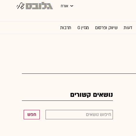
אורח
דעות
שיווק ופרסום
מגזין G
תרבות
וול סטריט ג'ורנל
נושאים קשורים
חפש