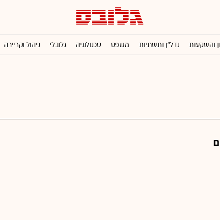
ן והשקעות
נדל''ן ותשתיות
משפט
טכנולוגיה
גלובלי
ניהול וקריירה
ם