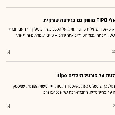
 טורקית
מייסדי TIPO, מחברת הסטארט-אפ הישראלית טוויג'י, חתמו על הסכם בשווי 3 מיליון דולר עם חברת
התקשורת הטורקית DOGAN, ותפתח עבור הטורקים אתר ילדים ■ טוויג'י עומדת מאחורי אתר
2
 על פורטל הילדים Tipo
תרכוש 48% נוספים מהפורטל, כך שתשלוט כעת ב-100% ממניותיו ■ רכישת הפורטל, שמספק
0