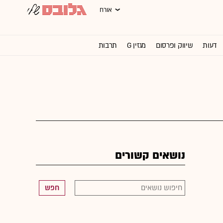
אורח
דעות
שיווק ופרסום
מגזין G
תרבות
וול סטריט ג'ורנל
נושאים קשורים
חפש