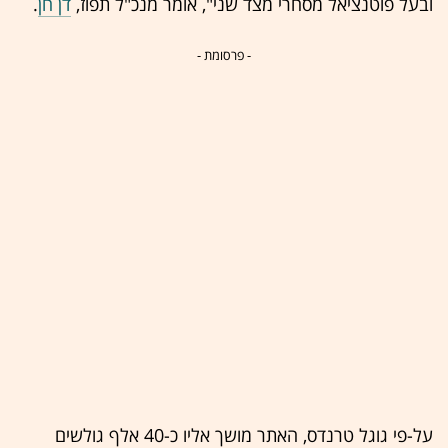
ובעל פוטנציאל מסחרי מצד שני", אומר מנכ"ל תפוז,
דן חן
.
- פרסומת -
על-פי גוגל טרנדס, האתר מושך אליו כ-40 אלף גולשים