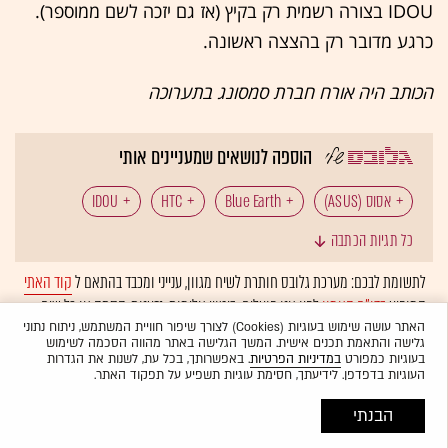
IDOU בצורה רשמית רק בקיץ (אז גם יזכה לשם ממוספר).
כרגע מדובר רק בהצצה ראשונה.
הכותב היה אורח חברת סמסונג בתערוכה
הוספה לנושאים שמעניינים אותי
אסוס (ASUS)
Blue Earth
HTC
IDOU
כל תגיות הכתבה
LG
Pre
גוגל פון
נוקיה
סוני אריקסון
לתשומת לבכם: מערכת גלובס חותרת לשיח מגוון, ענייני ומכבד בהתאם ל
קוד האתי
המופיע
בדו"ח האמון
לפיו אנו פועלים. ביטויי אלימות, גזענות, הסתה או כל שיח
סלולר
סמסונג
פאלם
בלתי הולם אחר מסוננים בצורה
אוטומטית
ולא יפורסמו באתר.
האתר עושה שימוש בעוגיות (Cookies) לצורך שיפור חוויית המשתמש, ניתוח נתוני
גלישה והתאמת תכנים אישית. המשך הגלישה באתר מהווה הסכמה לשימוש
תערוכת הסלולר בברצלונה (MWC)
בעוגיות כמפורט
במדיניות הפרטיות
. באפשרותך, בכל עת, לשנות את הגדרות
העוגיות בדפדפן. לידיעתך, חסימת עוגיות תשפיע על תפקוד האתר.
הבנתי