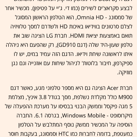
לבצע סקראצ'ים לשירים (כמו די. ג'יי על פטיפון). מכשיר אחר
של סמסונג - Omnia HD, הוא הטלפון הראשון המסוגל
לצלם סרטונים בווידיאו באיכות HD ולשדרם למסך טלוויזיה
תואם באמצעות יציאת HDMI. חברת LG הציגה שוב את
טלפון שעון-היד שלה (דגם GD910), רק שהפעם היא ניהלה
איתו לראשונה שיחת וידיאו. הדגם הזה עמיד במים, יש לו
ספיקרפון, חיבור בלוטות' לניהול שיחות עם אוזנייה וגם נגן
מוזיקה.
חברת Acer הציגה גם היא מספר טלפוני מגע, כאשר דגם
M900 כולל מקלדת נשלפת, מסך בגודל 3.8 אינץ', מצלמת
5 מגה פיקסל וממשק הבנוי בבסיסו על מערכת ההפעלה של
מיקרוסופט - Windows Mobile, בגרסה 6.1. החברה
הוסיפה על המכשיר ממשק נוסף המתלבש על הטלפון
כמעטפת, בדומה לחברות כמו HTC וסמסונג, בעקבות חוסר