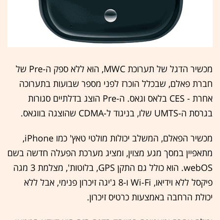
מכשיר הדגל של תערוכת MWC, הוא ללא ספק ה-Pre של
חברת פאלם, שבכלל הוכרז לפני מספר שבועות בתערוכה
אחרת - CES בלאס וגאס. ה-Pre הוצג בדלתיים סגורות
בגרסת ה-UMTS שלו, בניגוד ל-CDMA שהוצגה בווגאס.
מכשיר הפאלם, המשלב יכולות מולטי טאץ' כמו iPhone,
מתאפיין במסך מגע מצוין, ומציג מערכת הפעלה חדשה בשם
webOS. הוא כולל גם התקן GPS, בלוטות', מצלמת 3 מגה
פיקסל ללא וידיאו, Wi-Fi ו-8 ג'יגה זיכרון פנימי, אבל ללא
יכולת הרחבה באמצעות כרטיס זיכרון.