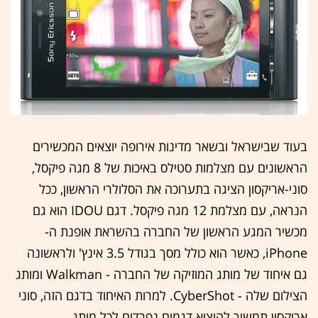
בעוד שבישראל ובשאר מדינות אירופה יוצאים המכשירים
הראשונים עם מצלמות סטילס באיכות של 8 מגה פיקסל,
סוני-אריקסון הציגה בתערוכה את הסלולרי הראשון, ככל
הנראה, עם מצלמת 12 מגה פיקסל. דגם IDOU הוא גם
מכשיר המגע הראשון של החברה בהשראת אופנת ה-
iPhone, כאשר הוא כולל מסך בגודל 3.5 אינץ' ולראשונה
גם איחוד של מותג המוזיקה של החברה - Walkman ומותג
הצילום שלה - CyberShot. למרות האיחוד בדגם הזה, סוני
אריקסון תמשיך להוציא דגמים נפרדים לכל מותג.