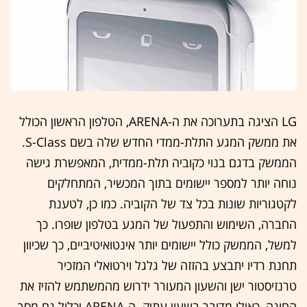
LG הציגה בתערוכה את ה-ARENA, הטלפון הראשון הכולל
את ממשק המגע התלת-ממדי החדש שלה בשם S-Class.
הממשק בדגם בנוי כקוביה תלת-ממדית, המאפשרת גישה
נוחה יותר למספר יישומים בתוך המכשיר, המתחלקים
לקטגוריות שונות בכל צד של הקוביה. כמו כן, לטענת
החברה, השימוש והתפעול של המגע בטלפון שופרו. כך
למשל, הממשק כולל יישומים יותר אינטואיטיביים, כך שכיוון
תחנת רדיו יתבצע בהזזה של גלגל וירטואלי המזכיר
טרנזיסטור ישן והשעון המעורר ידרוש מהמשתמש להזיז את
החוגה, כאילו מדובר בשעון עתיק. ה-ARENA יכלול גם מסך