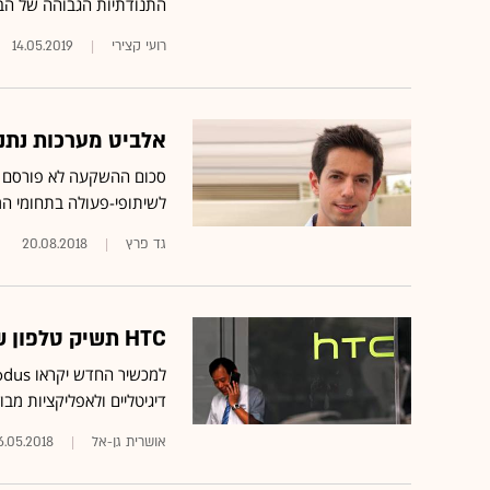
התנודתיות הגבוהה של הבי
רועי קצירי
14.05.2019
אלביט מערכות נתנה
סכום ההשקעה לא פורסם • א
לשיתופי-פעולה בתחומי המ
גד פרץ
20.08.2018
HTC תשיק טלפון שיופעל באמצעות טכנולוגיית בלוקצ'יין
דיגיטליים ולאפליקציות מבו
אושרית גן-אל
6.05.2018