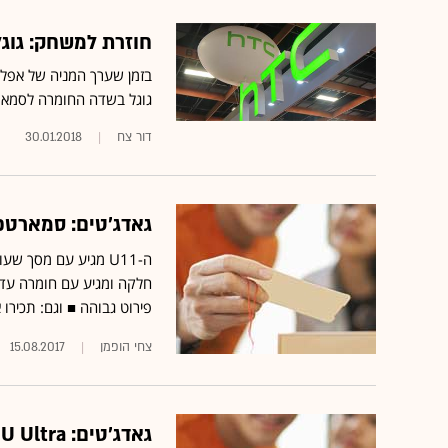
חוזרת למשחק: גוגל
גוגל בשדה החומרה לסמארט
דור צח
30.01.2018
גאדג'טים: סמארטפון U11 - מכשיר דגל שמעריצי HTC 
חלקה ומגיע עם חומרה עדכ
פירוט גבוהה ■ וגם: תכירו
צחי הופמן
15.08.2017
גאדג'טים: HTC U Ultra - פאבלט ענק עם שני מסכים