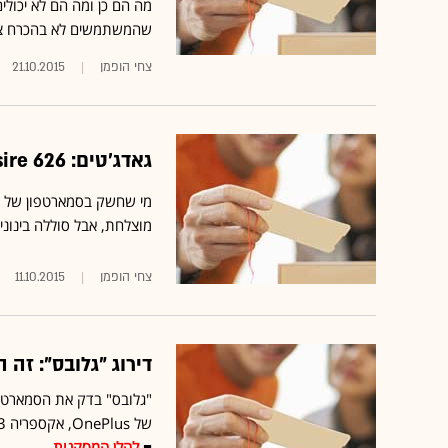
מה הם כן ומה הם לא יכול
שהמשתמשים לא בהכרח צר
צחי הופמן
21.10.2015
גאדג'טים: HTC Desire 626 - סמארטפון סביר, סוללה בינונית
מוצלחת, אבל סוללה בינוני
צחי הופמן
11.10.2015
דירוג "גלובס": זה
■
להלן המסקנות