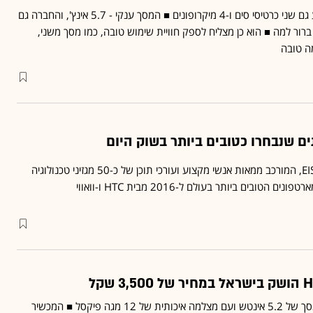
הסמארטפון של HTC מציע גם שני כרטיסי סים ו-4 מיקרופונים ■ המסך ענקי - 5.7 אינץ', והחברה גם
 ברור למה ■ הוא כן מצליח לספק חוויית שימוש טובה, כמו מסך משני,
ה טובה
איגוד המבקרים האירופי EISA, המורכב ממאות אנשי מקצוע ועורכי תוכן של כ-50 מגזיני טכנולוגיה
ובים ביותר בעולם ל-2016 מבית HTC ו-וואווי
המכשיר החדש מגיע עם מסך של 5.2 אינטש ועם מצלמה איכותית של 12 מגה פיקסל ■ המכשיר