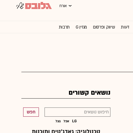
אורח
דעות
שיווק ופרסום
מגזין G
תרבות
וול סטריט ג'ורנל
נושאים קשורים
חפש
LG
אפל
גוגל
טכנולוגיה: גאדג'טים ותוכנות