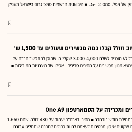
מיועד להתחרות בפלח השוק של אפל, סמסונג ו-LG ■ היבואנית הרשמית טאצ' גרופ בישראל תעניק
זול? קבלו כמה מכשירים שעולים עד 1,500 ש'
מחפשים סמארטפון טוב אבל לא מוכנים לשלם 3,000-4,000 שקל? מי שמוכן להתפשר הרבה על
צא מגוון מכשירים על מחירים סבירים - אפילו של היצרניות המובילות ■
ה-One A9 יושק בישראל בתחילת חודש נובמבר ■ מחירו בארה"ב יעמוד על 430 דולר, שהם 1,660
א HTC: "צרכנים שקונים אייפון מבטיחים לעצמם להיות כבולים לחברה שתחליט עבורם