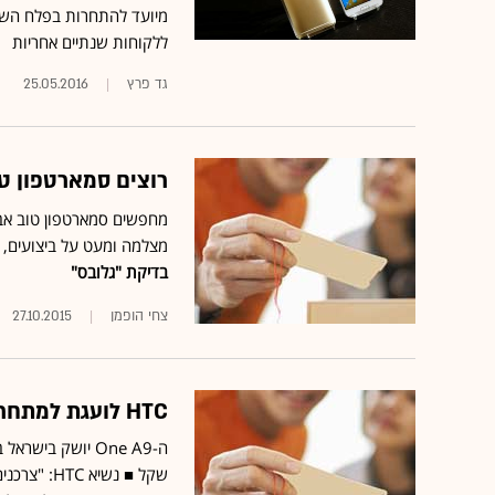
ללקוחות שנתיים אחריות
גד פרץ
25.05.2016
רוצים סמארטפון טוב ו
מצלמה ומעט על ביצועים, ימ
בדיקת "גלובס"
צחי הופמן
27.10.2015
HTC לועגת למתחרים ומכריזה על הסמארטפון One A9
שקל ■ נשי