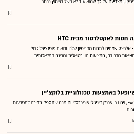
טקוין מצביעה על כך שהוא עוד לא בשל לאימוץ נרחב
 חסות לאקסלרטור מבית HTC
לביט: שמחים לתרום מהניסיון שלנו ורואים פוטנציאל גדול
ציאות הרבודה, המציאות הווירטואלית והבינה המלאכותית
למכשיר החדש יקראו Exodus, ויהיו בו ארנק דיגיטלי אוניברסלי וחומרה שתספק תמיכה למטבעות
זרות
1