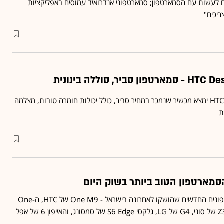
ים לעשות עם הסמארטפון; סמארטפוני אנדרואיד עמוסים באפליקציות
יכים"
מי שחשק בסמארטפון של HTC ימצא מכשיר שנמכר במחיר סביר, כולל יכולות חומרה טובות, מצלמה
ת
 הסמארטפון הטוב ביותר בשוק היום
"גלובס" בדק את הסמארטפונים החדשים שהושקו לאחרונה בישראל - One M9 של HTC, ה-One
של OnePlus, אקספריה Z3 של סוני, G4 של LG, גלקסי S6 Edge של סמסונג, והאייפון 6 של אפל