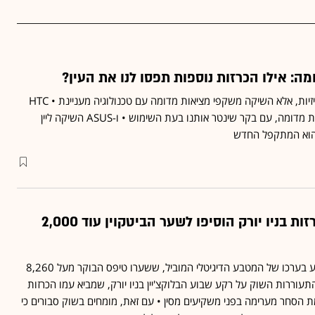
סוני לא רק הכריזה על טלוויזיות, אלא השיקה משקפי מציאות מדומה עם טכנולוגיה מעניינת • HTC
ממשיכה על הקו של מציאות מדומה, עם בקר שינטר אותנו בעת השימוש • ו-ASUS השיקה ליין
 הוא המתקפל החדש
הדאגות בסין וההכרזות בניו יורק הוסיפו לשער הביטקוין עוד 2,000
הזינוק של 35% בתוך שבוע בערכו של המטבע הדיגיטלי המוביל, ששערו טיפס הבוקר מעל 8,260
התעוררות השוק על רקע שבוע הבלוקצ'יין בניו יורק, שמביא עמו הכרזות
ת הסחר מערימה בפני משקיעים מסין • עם זאת, מומחים בשוק סבורים כי