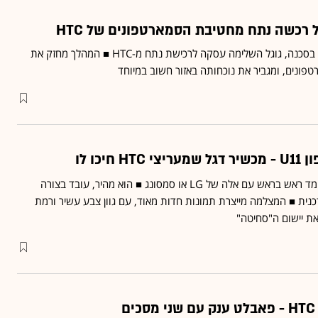
 רכשה נתח מחטיבת הסמארטפונים של HTC
בזמן שערך המניה של אפל בסכנה, גוגל השלימה עסקה לרכישת נתח מ-HTC ■ המהלך מחזק את
פונים, ומגביר את נוכחותה באזור חשוב במיוחד
חיכו לו
ה-U11 מגיע עם מסך שעומד ראש בראש עם אלה של LG או סמסונג ■ הוא מהיר, עובד בצורה
נית ■ המצלמה מייצרת תמונות חדות מאוד, עם גוון צבע עשיר ורמת
 את יישום ה"סחיטה"