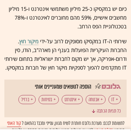
כיום יש במקסיקו כ-25 מיליון משתמשי אינטרנט ו-15 מיליון
מחשבים אישיים, 59% מהם מחוברים לאינטרנט ו-78%
בטכנולוגיית הפס הרחב.
שירותי ה-IT במקסיקו מסופקים לרוב על-ידי
מיקור חוץ
.
החברות העיקריות הפועלות בענף הן מארה"ב, הודו, סין
ודרום-אפריקה, אך יש מקום לחברות ישראליות בתחום שירותי
IT מתקדמים להפוך לספקיות מיקור חוץ של חברות במקסיקו.
הוספה לנושאים שמעניינים אותי
IT
אבטחה
אינטרנט
בטיחות
ברזיל
כל תגיות הכתבה
הזדמנויות עסקיות
טכנולוגיה
טכנולוגיות מים
לתשומת לבכם: מערכת גלובס חותרת לשיח מגוון, ענייני ומכבד בהתאם ל
קוד האתי
המופיע
בדו"ח האמון
לפיו אנו פועלים. ביטויי אלימות, גזענות, הסתה או כל שיח
מיקור חוץ
מכון היצוא
מכשור רפואי
מקסיקו