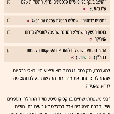
"המצב בענף בלי פועלים פלסטינים עדיף, התפוקות שלנו
עלו ב־30%"
"תפנית דרמטית": איטליה מבטלת עסקה עם רפאל
בזכות הנשק הישראלי: המדינה שהפכה למובילה בדרום
אמריקה
המדד המתמטי שמצליח לזהות את העסקאות הלוהטות
בנדל"ן (
תוכן שיווקי
)
להערכתו, נזק כספי נגרם ליבוא וליצוא הישראלי בכל יום
שהמחלה פותחת את מהדורות החדשות בעולם ומוסיפה
לזרוע פאניקה.
"בני משפחתי שחיים במקסיקו סיטי, מוקד המחלה, מספרים
שיש הרבה היסטריה אבל בת'כלס לא רואים בתי-חולים
ובתי-מרקחת מלאים, לכן ההערכה היא שהמדינה תצא מזה