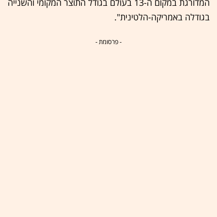
המדורגת במקום ה-13 בעולם בגודל התוצר המקומי והשנייה
בגודלה באמריקה-הלטינית".
- פרסומת -