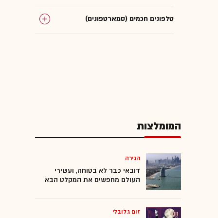
טלפונים חכמים (סמארטפונים)
סטיב ג'ובס
פרסום בסלולר
app store
המומלצות
AdMob
אייפד
הגירה
דובאי כבר לא בטוחה, ועשירי
העולם מחפשים את המקלט הבא
iAd
זום גלובלי