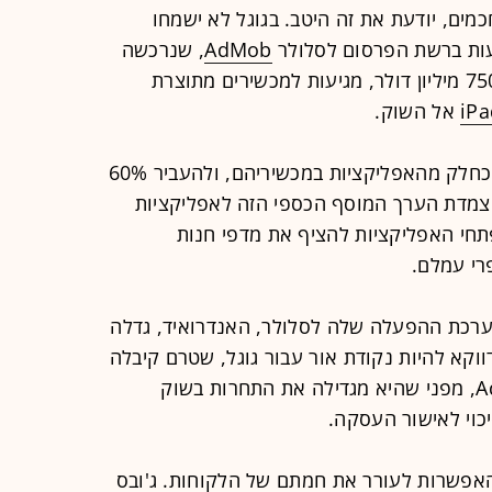
מים, יודעת את זה היטב. בגוגל לא ישמחו
עות ברשת הפרסום לסלולר
AdMob
, שנרכשה
על-ידה בחודש נובמבר 2009 תמורת 750 מיליון דולר, מגיעות למכשירים מתוצרת
iPa
אל השוק.
באפל מתכננים להציג מודעות פרסום כחלק מהאפליקציות במכשיריהם, ולהעביר 60%
צמדת הערך המוסף הכספי הזה לאפליקציות
פתחי האפליקציות להציף את מדפי חנות
רי עמלם.
מערכת ההפעלה שלה לסלולר, האנדרואיד, גדלה
וקא להיות נקודת אור עבור גוגל, שטרם קיבלה
את אישור הרגולציה על רכישת AdMob, מפני שהיא מגדילה את התחרות בשוק
כוי לאישור העסקה.
האפשרות לעורר את חמתם של הלקוחות. ג'ובס