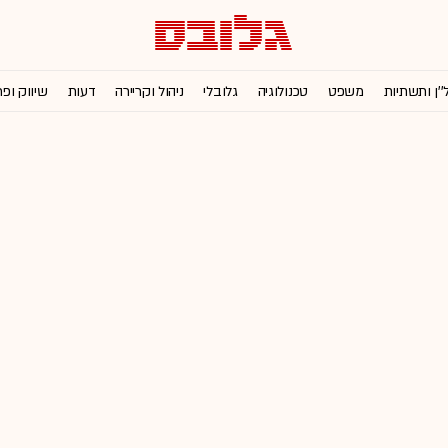
''ן ותשתיות
משפט
טכנולוגיה
גלובלי
ניהול וקריירה
דעות
שיווק ופ