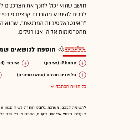
חושב שהוא יכול לחנך את הצרכנים לא
לרבים להימנע מהורדות קבצים פירטי
"האינטראקטיביות המרגשת", שהוא ה
מהפרסומות אליהן אנו רגילים.
הוספה לנושאים שמענ
iPhone (אייפון)
אייפוד (ipod)
טלפונים חכמים (סמארטפונים)
כל תגיות הכתבה
AdMob
app store
לתשומת לבכם: מערכת גלובס חותרת לשיח מגוון, ענ
פועלים. ביטויי אלימות, גזענות, הסתה או כל שיח ב