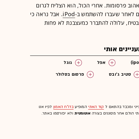
הוב פרסומות. אחרי הכול, הוא הצליח לגרום
ים לאחר שעברו להשתמש ב-
iPod
. אבל נראה כי
בטיח, עלולה להתברר כמעצבנת לא פחות
יינים אותי
אפל
גוגל
סטיב ג'ובס
פרסום בסלולר
אייפד
iAd
ייני ומכבד בהתאם ל
קוד האתי
המופיע
בדו"ח האמון
לפיו אנו
לתי הולם אחר מסוננים בצורה
אוטומטית
ולא יפורסמו באתר.