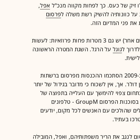
ו זיק של כעס. כך לפחות מקווה מנכ"ל
אפל
,
 על כוונותיה להשיק רשת משלה ל
פרסום
 את פני המדיום הזה.
(הרי לא יכול להיות לרשת כזו שם אחר) יש גם 3 מטרות פחות פרוזאיות: לעשות
דרוך ל
גוגל
על הרגל. השגת המטרה הראשונה
ישית.
על-פי נתונים שפרסמה ג'יי פי מורגן, ב-2009 הסתכמו ההכנסות מפרסום ברשתות
בארה"ב בפחות מ-400 מיליון דולר. אך, אין לשכוח כי מדובר בגידול של יותר
. או - כפי שניסחו זאת בסוכנות הפרסום GroupM - טלפונים
ים שהולכים עם האנשים לכל מקום, יודעים
טרכו בעתיד.
סום לנגב את הריר משפתותיהם, ואפל, המובילה