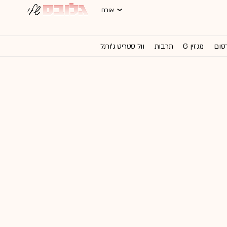
אורח
רסום
מגזין G
תרבות
וול סטריט ג'ורנל