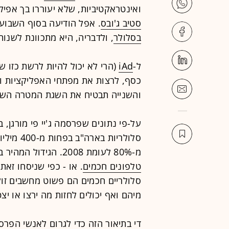
ואינטראקטיביות, שלא יעוררו בך אפיל
סטיב ג'ובס
. אפל הודיעה בסוף השבוע
בסלולר
, ולדבריה, היא מתכוונת לשנות
ל-
iAd
כסף, לרצות את מפתחי האפליקציות ול
והשנייה תבטיח את השגת המטרה השל
סלולריות 
מ-80% לעומת 2008. הגידול המהיר בתחום צפוי להימשך עם העלייה בתפוצה של
טלפונים חכמים
סלולריים חכמים הם פשוט מחשבים זול
מיהם ואף יכולים לחזות מה ירצו או יצ
די בתיאור הזה כדי לגרום לאנשי הפר