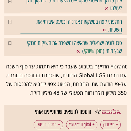
אורן פרנק, ממייסדי טוקספייס ולשעבר מנכ"ל מקאן, הלך
לעולמו
החלפתי קפה במשקאות אנרגיה וכמעט איבדתי את
השפיות
טכנולוגיה ישראלית שמאיצה ומשפרת את השיקום מנזקי
שבץ מוחי (
תוכן שיווקי
)
Ybrant הודיעה בשבוע שעבר כי היא תתמזג עד סוף השנה
עם חברת Global LGS ההודית, שנסחרת בבורסה בבומביי.
על-פי הודעת שתי החברות, המיזוג צפוי להביא להכנסות של
350 מיליון דולר ורווח תפעולי של 48 מיליון דולר.
הוספה לנושאים שמעניינים אותי
פייסבוק
Ybrant Digital
פרסום דיגיטלי