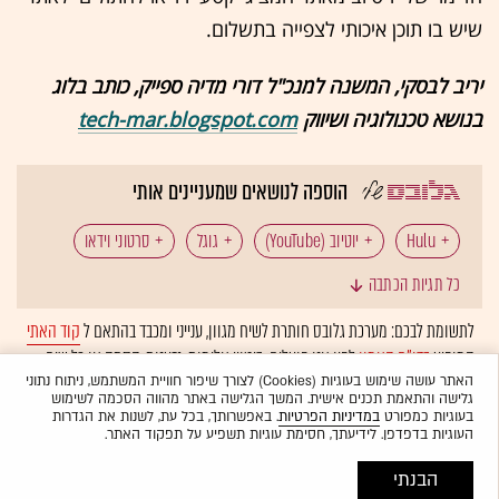
שיש בו תוכן איכותי לצפייה בתשלום.
יריב לבסקי, המשנה למנכ"ל דורי מדיה ספייק, כותב בלוג
בנושא טכנולוגיה ושיווק
tech-mar.blogspot.com
הוספה לנושאים שמעניינים אותי
Hulu
יוטיוב (YouTube)
גוגל
סרטוני וידאו
כל תגיות הכתבה
לתשומת לבכם: מערכת גלובס חותרת לשיח מגוון, ענייני ומכבד בהתאם ל
קוד האתי
המופיע
בדו"ח האמון
לפיו אנו פועלים. ביטויי אלימות, גזענות, הסתה או כל שיח
בלתי הולם אחר מסוננים בצורה
אוטומטית
ולא יפורסמו באתר.
האתר עושה שימוש בעוגיות (Cookies) לצורך שיפור חוויית המשתמש, ניתוח נתוני
גלישה והתאמת תכנים אישית. המשך הגלישה באתר מהווה הסכמה לשימוש
בעוגיות כמפורט
במדיניות הפרטיות
. באפשרותך, בכל עת, לשנות את הגדרות
העוגיות בדפדפן. לידיעתך, חסימת עוגיות תשפיע על תפקוד האתר.
הבנתי