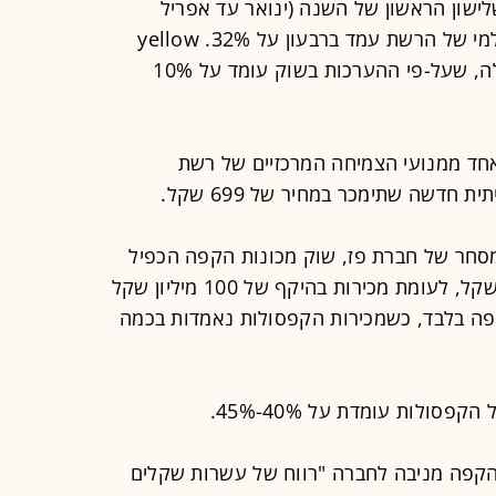
שלישון הראשון של השנה (ינואר עד אפריל
2013) עמד על 9%. שיעור הרווח הגולמי של הרשת עמד ברבעון על 32%. yellow
אינה מפרסמת את הרווח התפעולי שלה, שעל-פי ההערכות בשוק עומד על 10%
אחד ממנועי הצמיחה המרכזיים של רשת
ומסחר של חברת פז, שוק מכונות הקפה הכפיל
את עצמו אשתקד והגיע ל-200 מיליון שקל, לעומת מכירות בהיקף של 100 מיליון שקל
כונות קפה בלבד, כשמכירות הקפסולות נאמדות בכמה
סולות עומדת על 40%-45%.
 הקפה מניבה לחברה "רווח של עשרות שקלים