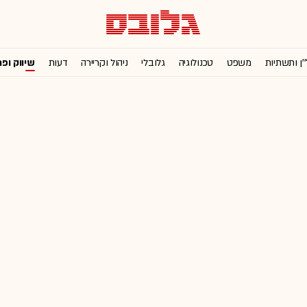
'ן ותשתיות
משפט
טכנולוגיה
גלובלי
ניהול וקריירה
דעות
שיווק ופ