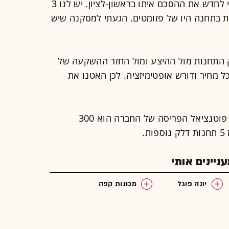
הדלק בראשון-לציון. לדבריו, "לא רציתי לחדש את ההסכם איתו בראשון-לציון. יש לנו 3
ות בתחנה היו של פזומטים. הגעתי למסקנה שיש
 התחנות מול ההיצע ומול החזר ההשקעה של
 מחיר ודורש אופטימיזציה. לכן האטנו את
לפז יש 278 תחנות דלק, ולדברי פוגל, פוטנציאל הפריסה של החברה הוא 300
יינים אותי
יונה פוגל
מכונות קפה