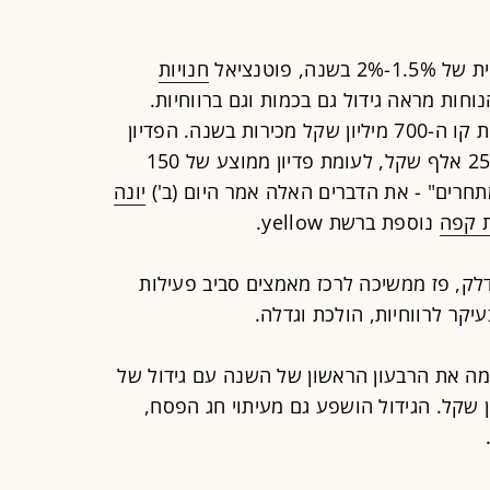
פוטנציאל
חנויות
נוחות מראה גידול גם בכמות וגם ברווחיות.
אנחנו הולכים לעבור את קו ה-700 מיליון שקל מכירות בשנה. הפדיון
הממוצע של חנות yellow עומד על 250 אלף שקל, לעומת פדיון ממוצע של 150
חרים" - את הדברים האלה אמר היום (ב')
יונה
 קפה
נוספת ברשת yellow.
לק, פז ממשיכה לרכז מאמצים סביב פעילות
יקר לרווחיות, הולכת וגדלה.
נה 237 סניפים, סיימה את הרבעון הראשון של השנה עם גידול של
רות, שהסתכמו ב-171 מיליון שקל. הגידול הושפע גם מעיתוי חג הפסח,