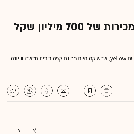
מנכ"ל פז: yellow תגיע למכירות של 700 מיליון שקל
מכונות הקפה והקפסולות הן מנוע צמיחה מרכזי של רשת yellow, שהשיקה היום מכונת קפה ביתית חדשה ■ יונה