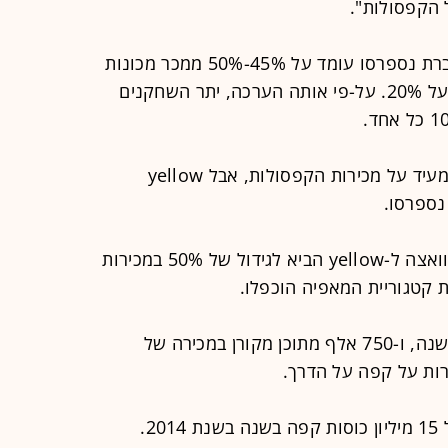
ל הקפסולות".
על-פי הערכת פז, הנתח הכספי של חברת נספרסו עומד על 45%-50% ממכר מכונות
הקפה, ואילו הנתח של yellow עומד על 20%. על-פי אותה הערכה, יתר השחקנים
פוגל אומר כי הנתח במכירת המכונות מעיד על מכירות הקפסולות, אבל yellow
נספרסו.
לדברי אייל, שיתוף-הפעולה בין קפה לוואצה ל-yellow הביא לגידול של 50% במכירות
כיום מוכרת פז 13 מיליון כוסות קפה בשנה, ו-750 אלף מתוכן מקורן במכירה של
2.