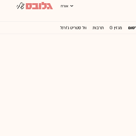
אורח
רסום
מגזין G
תרבות
וול סטריט ג'ורנל