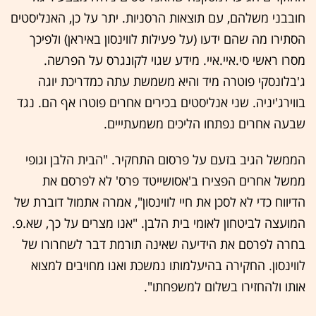
חובבני משלהם, עם תוצאות הרסניות. יתר על כן, האנליסטים
הסתירו מה שהם ידעו (על פעילות לווינסון באיראן) ולפיכך
מסרו ראשי סי.איי.איי. מידע שגוי לקונגרס על הפרשה.
ג'בלונסקי פוטרה מיד והיא משמשת עתה כמדריכת יוגה
בווירג'יניה. שני אנליסטים בכירים אחרים פוטרו אף הם. נגד
שבעה אחרים נפתחו הליכים משמעתייים.
הממשל הגיב בזעם על פרסום התחקיר. "הבית הלבן וגופי
ממשל אחרים הפצירו ב'אסושייטד פרס' לא לפרסם את
הדיווח כדי לא לסכן את חיי לווינסון", אמרה אתמול דוברת של
המועצה לביטחון לאומי בית הלבן. "אנו מצרים על כך, שא.פ.
בחרה לפרסם את הידיעה שאינה תורמת דבר לשחרורו של
לווינסון. החקירה בהיעלמותו נמשכת ואנו מחויבים למצוא
אותו ולהחזירו בשלום למשפחתו".