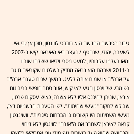
גיבור הפרשה החדשה הוא רוברט לווינסון, סוכן אף.בי.איי.
לשעבר, יהודי, שנחטף / נעצר באי האיראני קיש ב-2007
ומאז נעלמו עקבותיו, למעט מסרי וידיאו ששלחו שוביו
ב-2011 ושבהם הוא נראה מחזיק בשלטים שקוראים תיגר
על ארה"ב או שמים אותה ללעג. במשך שנים טענה ארה"ב
בפומבי, שלווינסון הגיע לאי קיש, אזור סחר חופשי בריבונות
איראן, שניתן להיכנס אליו ללא אשרה, כאיש עסקים פרטי,
שביקש לחקור "מעשי שחיתות". לפי הטענות הרשמיות דאז,
מעשי השחיתות היו קשורים ב"הברחות סיגריות". וושינגטון
קראה לאיראן לשחרר את ה"אזרח" לווינסון ללא דיחוי
והכחישה שהוא פעל בשירות גוף מודיעיני אמריקאי כלשהו.