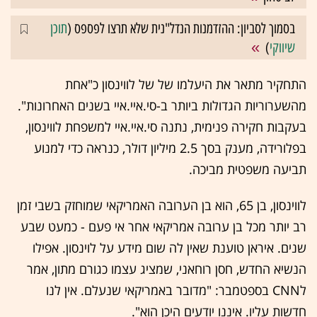
בסמוך לסביון: ההזדמנות הנדל"נית שלא תרצו לפספס (
תוכן
שיווקי
)
התחקיר מתאר את היעלמו של של לווינסון כ"אחת
מהשערוריות הגדולות ביותר ב-סי.איי.איי בשנים האחרונות".
בעקבות חקירה פנימית, נתנה סי.איי.איי למשפחת לווינסון,
בפלורידה, מענק בסך 2.5 מיליון דולר, כנראה כדי למנוע
תביעה משפטית מביכה.
לווינסון, בן 65, הוא בן הערובה האמריקאי שמוחזק בשבי זמן
רב יותר מכל בן ערובה אמריקאי אחר אי פעם - כמעט שבע
שנים. איראן טוענת שאין לה שום מידע על לוינסון. אפילו
הנשיא החדש, חסן רוחאני, שמציג עצמו כגורם מתון, אמר
לCNN בספטמבר: "מדובר באמריקאי שנעלם. אין לנו
חדשות עליו. איננו יודעים היכן הוא".