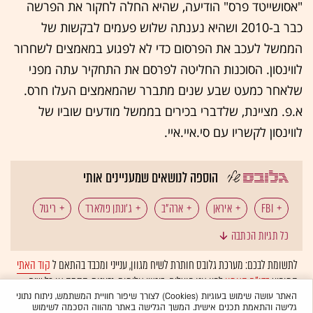
"אסושייטד פרס" הודיעה, שהיא החלה לחקור את הפרשה
כבר ב-2010 ושהיא נענתה שלוש פעמים לבקשות של
הממשל לעכב את הפרסום כדי לא לפגוע במאמצים לשחרור
לווינסון. הסוכנות החליטה לפרסם את התחקיר עתה מפני
שלאחר כמעט שבע שנים מתברר שהמאמצים העלו חרס.
א.פ. מציינת, שלדברי בכירים בממשל מודעים שוביו של
לווינסון לקשריו עם סי.איי.איי.
הוספה לנושאים שמעניינים אותי
FBI
איראן
ארה"ב
ג'ונתן פולארד
ריגול
כל תגיות הכתבה
לתשומת לבכם: מערכת גלובס חותרת לשיח מגוון, ענייני ומכבד בהתאם ל
קוד האתי
המופיע
בדו"ח האמון
לפיו אנו פועלים. ביטויי אלימות, גזענות, הסתה או כל שיח
בלתי הולם אחר מסוננים בצורה
אוטומטית
ולא יפורסמו באתר.
האתר עושה שימוש בעוגיות (Cookies) לצורך שיפור חוויית המשתמש, ניתוח נתוני
גלישה והתאמת תכנים אישית. המשך הגלישה באתר מהווה הסכמה לשימוש