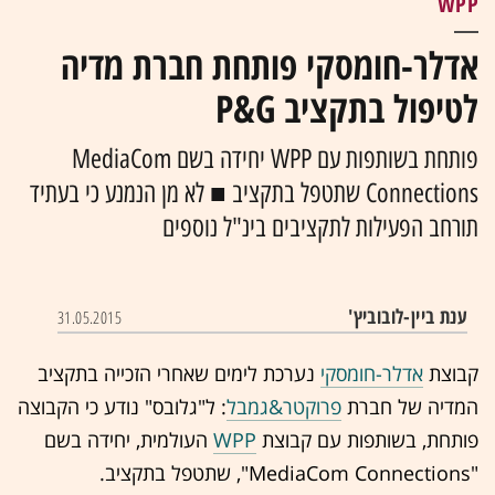
WPP
אדלר-חומסקי פותחת חברת מדיה
לטיפול בתקציב P&G
פותחת בשותפות עם WPP יחידה בשם MediaCom
Connections שתטפל בתקציב ■ לא מן הנמנע כי בעתיד
תורחב הפעילות לתקציבים בינ"ל נוספים
ענת ביין-לובוביץ'
31.05.2015
קבוצת
אדלר-חומסקי
נערכת לימים שאחרי הזכייה ב
תקציב
המדיה
של חברת
פרוקטר&גמבל
: ל"גלובס" נודע כי הקבוצה
פותחת, בשותפות עם קבוצת
WPP
העולמית, יחידה בשם
"MediaCom Connections", שתטפל בתקציב.