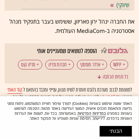
שיווקי
)
את החברה ינהל ירון פאריזון, ששימש בעבר בתפקיד מנהל
אסטרטגיה ב-MediaCom העולמית.
הוספה לנושאים שמעניינים אותי
WPP
אדלר חומסקי
חברות מדיה
מדיה קום
כל תגיות הכתבה
פרוקטר אנד גמבל
לתשומת לבכם: מערכת גלובס חותרת לשיח מגוון, ענייני ומכבד בהתאם ל
קוד האתי
המופיע
בדו"ח האמון
לפיו אנו פועלים. ביטויי אלימות, גזענות, הסתה או כל שיח
בלתי הולם אחר מסוננים בצורה
אוטומטית
ולא יפורסמו באתר.
האתר עושה שימוש בעוגיות (Cookies) לצורך שיפור חוויית המשתמש, ניתוח נתוני
גלישה והתאמת תכנים אישית. המשך הגלישה באתר מהווה הסכמה לשימוש
בעוגיות כמפורט
במדיניות הפרטיות
. באפשרותך, בכל עת, לשנות את הגדרות
העוגיות בדפדפן. לידיעתך, חסימת עוגיות תשפיע על תפקוד האתר.
הבנתי